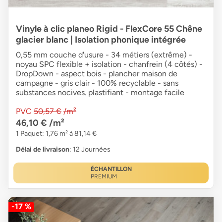
Vinyle à clic planeo Rigid - FlexCore 55 Chêne
glacier blanc | Isolation phonique intégrée
0,55 mm couche d'usure - 34 métiers (extrême) -
noyau SPC flexible + isolation - chanfrein (4 côtés) -
DropDown - aspect bois - plancher maison de
campagne - gris clair - 100% recyclable - sans
substances nocives. plastifiant - montage facile
PVC
50,57 €
/m²
46,10 €
/m²
1 Paquet: 1,76 m² à 81,14 €
Délai de livraison
: 12 Journées
ÉCHANTILLON
PREMIUM
-17 %