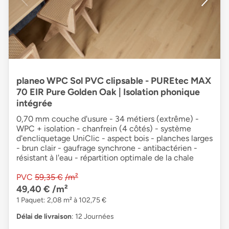
planeo WPC Sol PVC clipsable - PUREtec MAX
70 EIR Pure Golden Oak | Isolation phonique
intégrée
0,70 mm couche d'usure - 34 métiers (extrême) -
WPC + isolation - chanfrein (4 côtés) - système
d'encliquetage UniClic - aspect bois - planches larges
- brun clair - gaufrage synchrone - antibactérien -
résistant à l'eau - répartition optimale de la chale
PVC
59,35 €
/m²
49,40 €
/m²
1 Paquet: 2,08 m² à 102,75 €
Délai de livraison
: 12 Journées