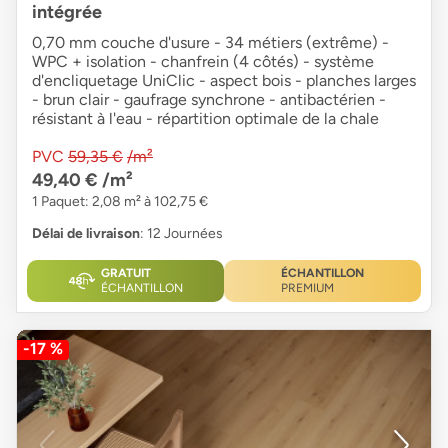
intégrée
0,70 mm couche d'usure - 34 métiers (extrême) -
WPC + isolation - chanfrein (4 côtés) - système
d'encliquetage UniClic - aspect bois - planches larges
- brun clair - gaufrage synchrone - antibactérien -
résistant à l'eau - répartition optimale de la chale
PVC
59,35 €
/m²
49,40 €
/m²
1 Paquet: 2,08 m² à 102,75 €
Délai de livraison
: 12 Journées
GRATUIT
ÉCHANTILLON
ÉCHANTILLON
PREMIUM
-17 %