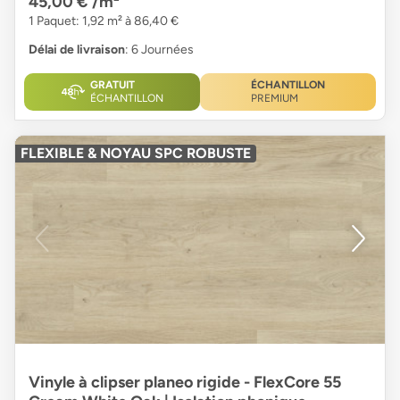
45,00 €
/m²
1 Paquet: 1,92 m² à 86,40 €
Délai de livraison
: 6 Journées
GRATUIT
ÉCHANTILLON
ÉCHANTILLON
PREMIUM
FLEXIBLE & NOYAU SPC ROBUSTE
Vinyle à clipser planeo rigide - FlexCore 55