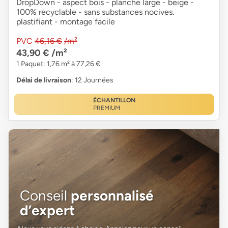
DropDown - aspect bois - planche large - beige -
100% recyclable - sans substances nocives.
plastifiant - montage facile
PVC
46,16 €
/m²
43,90 €
/m²
1 Paquet: 1,76 m² à 77,26 €
Délai de livraison
: 12 Journées
ÉCHANTILLON
PREMIUM
Conseil
personnalisé
d’expert