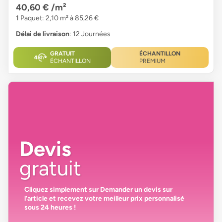
40,60 €
/m²
1 Paquet: 2,10 m² à 85,26 €
Délai de livraison
: 12 Journées
GRATUIT
ÉCHANTILLON
ÉCHANTILLON
PREMIUM
Devis
gratuit
Cliquez simplement sur
Demander un devis
sur
l’article et recevez votre
meilleur prix personnalisé
sous 24 heures
!