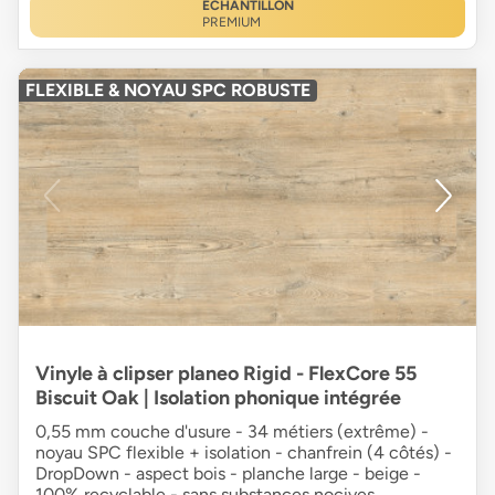
ÉCHANTILLON
PREMIUM
FLEXIBLE & NOYAU SPC ROBUSTE
Vinyle à clipser planeo Rigid - FlexCore 55
Biscuit Oak | Isolation phonique intégrée
0,55 mm couche d'usure - 34 métiers (extrême) -
noyau SPC flexible + isolation - chanfrein (4 côtés) -
DropDown - aspect bois - planche large - beige -
100% recyclable - sans substances nocives.