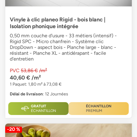
Vinyle à clic planeo Rigid - bois blanc |
Isolation phonique intégrée
0,50 mm couche d'usure - 33 métiers (intensif) -
Rigid SPC - Micro chanfrein - Système clic
DropDown - aspect bois - Planche large - blanc -
résistant - Planche XL - antidérapant - facile
d'entretien
PVC
53,86 €
/m²
40,60 €
/m²
1 Paquet: 1,80 m² à 73,08 €
Délai de livraison
: 12 Journées
GRATUIT
ÉCHANTILLON
ÉCHANTILLON
PREMIUM
-20 %