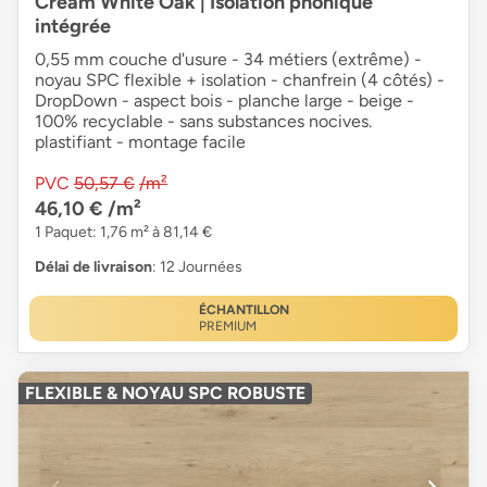
Cream White Oak | Isolation phonique
intégrée
0,55 mm couche d'usure - 34 métiers (extrême) -
noyau SPC flexible + isolation - chanfrein (4 côtés) -
DropDown - aspect bois - planche large - beige -
100% recyclable - sans substances nocives.
plastifiant - montage facile
PVC
50,57 €
/m²
46,10 €
/m²
1 Paquet: 1,76 m² à 81,14 €
Délai de livraison
: 12 Journées
ÉCHANTILLON
PREMIUM
FLEXIBLE & NOYAU SPC ROBUSTE