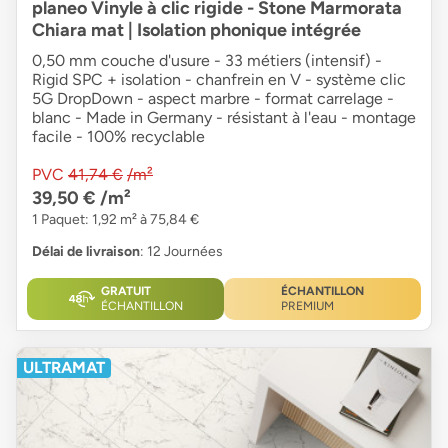
planeo Vinyle à clic rigide - Stone Marmorata
Chiara mat | Isolation phonique intégrée
0,50 mm couche d'usure - 33 métiers (intensif) -
Rigid SPC + isolation - chanfrein en V - système clic
5G DropDown - aspect marbre - format carrelage -
blanc - Made in Germany - résistant à l'eau - montage
facile - 100% recyclable
PVC
41,74 €
/m²
39,50 €
/m²
1 Paquet: 1,92 m² à 75,84 €
Délai de livraison
: 12 Journées
GRATUIT
ÉCHANTILLON
ÉCHANTILLON
PREMIUM
ULTRAMAT