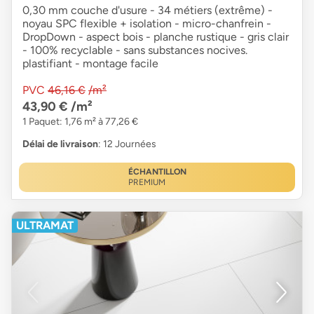
0,30 mm couche d'usure - 34 métiers (extrême) -
noyau SPC flexible + isolation - micro-chanfrein -
DropDown - aspect bois - planche rustique - gris clair
- 100% recyclable - sans substances nocives.
plastifiant - montage facile
PVC
46,16 €
/m²
43,90 €
/m²
1 Paquet: 1,76 m² à 77,26 €
Délai de livraison
: 12 Journées
ÉCHANTILLON
PREMIUM
ULTRAMAT