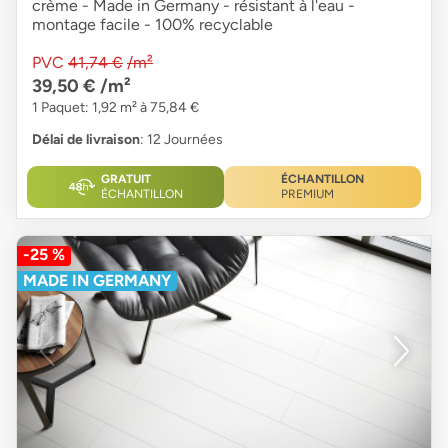
crème - Made in Germany - résistant à l'eau -
montage facile - 100% recyclable
PVC
41,74 €
/m²
39,50 €
/m²
1 Paquet: 1,92 m² à 75,84 €
Délai de livraison
: 12 Journées
GRATUIT
ÉCHANTILLON
ÉCHANTILLON
PREMIUM
-25 %
MADE IN GERMANY