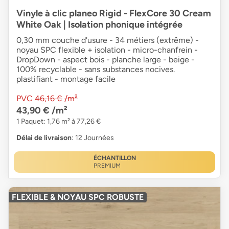
Vinyle à clic planeo Rigid - FlexCore 30 Cream
White Oak | Isolation phonique intégrée
0,30 mm couche d'usure - 34 métiers (extrême) -
noyau SPC flexible + isolation - micro-chanfrein -
DropDown - aspect bois - planche large - beige -
100% recyclable - sans substances nocives.
plastifiant - montage facile
PVC
46,16 €
/m²
43,90 €
/m²
1 Paquet: 1,76 m² à 77,26 €
Délai de livraison
: 12 Journées
ÉCHANTILLON
PREMIUM
FLEXIBLE & NOYAU SPC ROBUSTE