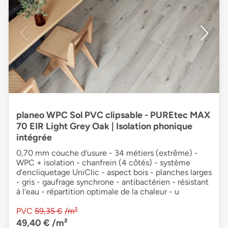
planeo WPC Sol PVC clipsable - PUREtec MAX
70 EIR Light Grey Oak | Isolation phonique
intégrée
0,70 mm couche d'usure - 34 métiers (extrême) -
WPC + isolation - chanfrein (4 côtés) - système
d'encliquetage UniClic - aspect bois - planches larges
- gris - gaufrage synchrone - antibactérien - résistant
à l'eau - répartition optimale de la chaleur - u
PVC
59,35 €
/m²
49,40 €
/m²