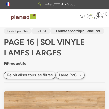
Envoi gratuit
d'échantillons
0
0 / 5
Format spécifique Lame PVC
Espace plancher
Sol PVC
PAGE 16 | SOL VINYLE
LAMES LARGES
Filtres actifs
Réinitialiser tous les filtres
Lame PVC
×