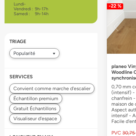
Lundi-
-22 %
devices
Vendredi :
9h-17h
users
Samedi :
9h-14h
can
use
touch
and
TRIAGE
swipe
gestures.
planeo Viny
Woodline C
SERVICES
synchronis
0,70 mm co
(intensif) 
chanfrein -
maison de 
Aspect aut
intensif - 
Facile d'en
PVC
30,75