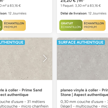
m²
25,20 €
/m²
0 m² à 83,16 €
1 Paquet: 3,30 m² à 83,16 €
aison
: 12 Journées
Délai de livraison
: 12 Journées
ÉCHANTILLON
GRATUIT
ÉCHANTILLON
N
PREMIUM
ÉCHANTILLON
PREMIUM
UTHENTIQUE
SURFACE AUTHENTIQUE
le à coller - Prime Sand
planeo vinyle à coller - Pr
pect authentique
Stone | Aspect authentiqu
uche d'usure - 31 métiers
0,30 mm couche d'usure - 
ulticouche - micro chanfrein
(léger) - multicouche - mic