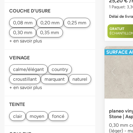
25,20 €
/
1 Paquet: 3,3
COUCHE D'USURE
Délai de livr
GRATUIT
ÉCHANTILLO
+ en savoir plus
SURFACE A
VEINAGE
+ en savoir plus
TEINTE
planeo viny
Stone | As
0,30 mm co
(léger) - m