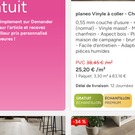
tuit
planeo Vinyle à coller - C
simplement sur
Demander
0,55 mm couche d'usure - 4
sur l’article et recevez
(normal) - Vinyle massif - 
lleur prix personnalisé
chanfrein - Aspect bois - P
heures
!
maison de campagne - brun 
- Facile d'entretien - Adapt
pièces humides
PVC
38,45 €
/m²
25,20 €
/m²
1 Paquet: 3,30 m² à 83,16 €
Délai de livraison
: 12 Journées
GRATUIT
ÉCHANTILLON
ÉCHANTILLON
PREMIUM
-34 %