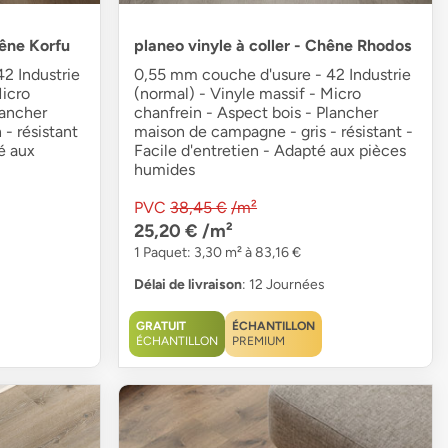
hêne Korfu
planeo vinyle à coller - Chêne Rhodos
2 Industrie
0,55 mm couche d'usure - 42 Industrie
Micro
(normal) - Vinyle massif - Micro
lancher
chanfrein - Aspect bois - Plancher
- résistant
maison de campagne - gris - résistant -
é aux
Facile d'entretien - Adapté aux pièces
humides
PVC
38,45 €
/m²
25,20 €
/m²
1 Paquet: 3,30 m² à 83,16 €
Délai de livraison
: 12 Journées
GRATUIT
ÉCHANTILLON
ÉCHANTILLON
PREMIUM