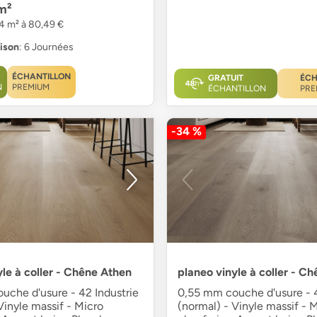
m²
34 m² à 80,49 €
aison
: 6 Journées
ÉCHANTILLON
GRATUIT
ÉCH
N
PREMIUM
ÉCHANTILLON
PRE
-34 %
yle à coller - Chêne Athen
planeo vinyle à coller - Ch
uche d'usure - 42 Industrie
0,55 mm couche d'usure - 4
Vinyle massif - Micro
(normal) - Vinyle massif - 