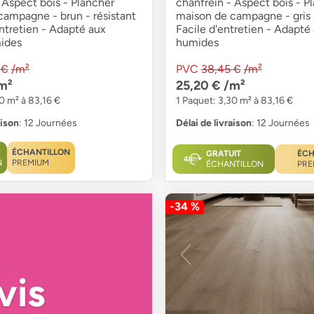
 Aspect bois - Plancher
chanfrein - Aspect bois - P
campagne - brun - résistant
maison de campagne - gris -
entretien - Adapté aux
Facile d'entretien - Adapté
ides
humides
 €
/m²
PVC
38,45 €
/m²
m²
25,20 €
/m²
0 m² à 83,16 €
1 Paquet: 3,30 m² à 83,16 €
aison
: 12 Journées
Délai de livraison
: 12 Journées
ÉCHANTILLON
GRATUIT
ÉCH
N
PREMIUM
ÉCHANTILLON
PRE
-34 %
vis