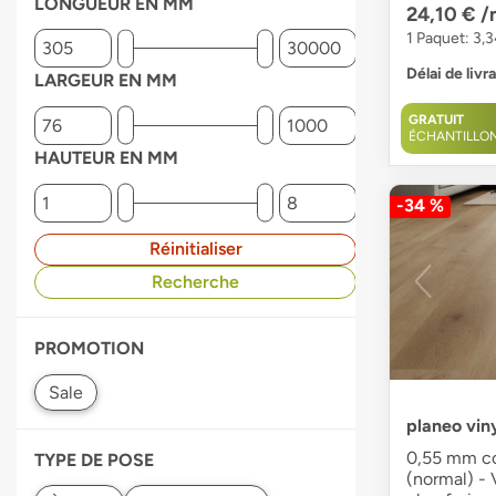
LONGUEUR EN MM
24,10 €
/
1 Paquet: 3,
Délai de livr
LARGEUR EN MM
GRATUIT
ÉCHANTILLO
HAUTEUR EN MM
-34 %
Réinitialiser
Recherche
PROMOTION
planeo vin
0,55 mm co
TYPE DE POSE
(normal) - 