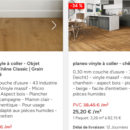
-34 %
le à coller - Objet
planeo vinyle à coller - ch
hêne Classic | Grain
0,30 mm couche d'usure -
é
(leicht) - vinyle massif - mi
uche d'usure - 43 Industrie
chanfrein - aspect bois - pl
- Vinyle massif - Micro
- beige - facile d'entretien
 Aspect bois - Plancher
pièces humides
campagne - Marron clair -
hentique - Pour usage
PVC
38,45 €
/m²
Adapté aux pièces humides -
25,20 €
/m²
tretien
1 Paquet: 3,26 m² à 82,15 €
 €
/m²
Délai de livraison
: 12 Journées