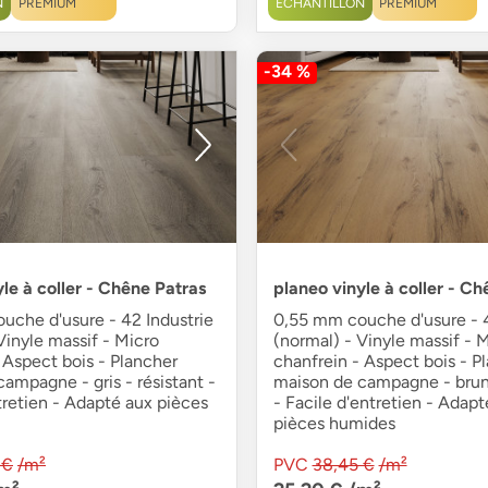
N
PREMIUM
ÉCHANTILLON
PREMIUM
-34 %
le à coller - Chêne Patras
planeo vinyle à coller - Ch
uche d'usure - 42 Industrie
0,55 mm couche d'usure - 4
Vinyle massif - Micro
(normal) - Vinyle massif - 
 Aspect bois - Plancher
chanfrein - Aspect bois - P
ampagne - gris - résistant -
maison de campagne - brun 
tretien - Adapté aux pièces
- Facile d'entretien - Adapt
pièces humides
 €
/m²
PVC
38,45 €
/m²