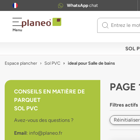
WhatsApp
chat
Use
Menu
up
and
down
SOL 
arrows
to
Espace plancher
Sol PVC
ideal pour Salle de bains
select
available
result.
PAGE 
Press
CONSEILS EN MATIÈRE DE
enter
PARQUET
to
Filtres actifs
go
SOL PVC
to
Réinitialiser
Avez-vous des questions ?
selected
search
Email
: info@planeo.fr
result.
Touch