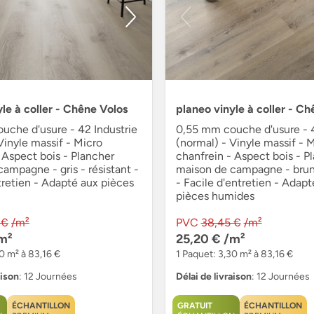
le à coller - Chêne Volos
planeo vinyle à coller - C
uche d'usure - 42 Industrie
0,55 mm couche d'usure - 4
Vinyle massif - Micro
(normal) - Vinyle massif - 
 Aspect bois - Plancher
chanfrein - Aspect bois - P
ampagne - gris - résistant -
maison de campagne - brun 
tretien - Adapté aux pièces
- Facile d'entretien - Adapt
pièces humides
 €
/m²
PVC
38,45 €
/m²
m²
25,20 €
/m²
0 m² à 83,16 €
1 Paquet: 3,30 m² à 83,16 €
aison
: 12 Journées
Délai de livraison
: 12 Journées
ÉCHANTILLON
GRATUIT
ÉCHANTILLON