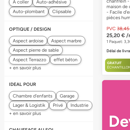
chanfrein -
maison de 
- Facile d'
pièces hum
PVC
38,45
OPTIQUE / DESIGN
25,20 €
/
1 Paquet: 3,3
Délai de livr
GRATUIT
+ en savoir plus
ÉCHANTILLO
IDEAL POUR
+ en savoir plus
De
CHAUFFAGE AU SOL