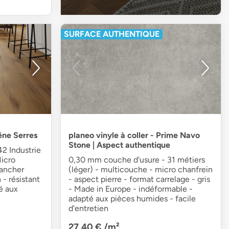
SURFACE AUTHENTIQUE
êne Serres
planeo vinyle à coller - Prime Navo
Stone | Aspect authentique
2 Industrie
Micro
0,30 mm couche d'usure - 31 métiers
lancher
(léger) - multicouche - micro chanfrein
- résistant
- aspect pierre - format carrelage - gris
é aux
- Made in Europe - indéformable -
adapté aux pièces humides - facile
d'entretien
27,40 €
/m²