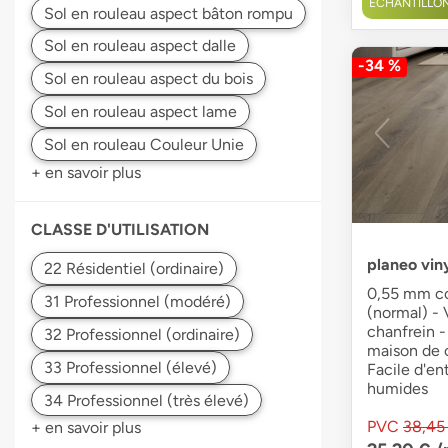
ÉCHANTILLO
-34 %
+ en savoir plus
CLASSE D'UTILISATION
planeo viny
0,55 mm co
(normal) - 
chanfrein -
maison de c
Facile d'en
humides
PVC
38,45
+ en savoir plus