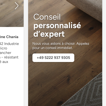
Conseil
personnalisé
d’expert
hêne Chania
2 Industrie
Nous vous aidons à choisir. Appelez
pour un conseil immédiat.
Micro
lancher
- résistant
+49 5222 937 9305
é aux