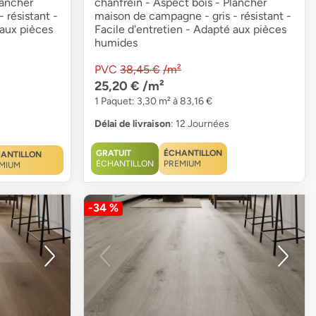
lancher
chanfrein - Aspect bois - Plancher
 résistant -
maison de campagne - gris - résistant -
 aux pièces
Facile d'entretien - Adapté aux pièces
humides
PVC
38,45 €
/m²
25,20 €
/m²
1 Paquet: 3,30 m² à 83,16 €
Délai de livraison
: 12 Journées
GRATUIT
ÉCHANTILLON
ANTILLON
ÉCHANTILLON
PREMIUM
MIUM
-34 %