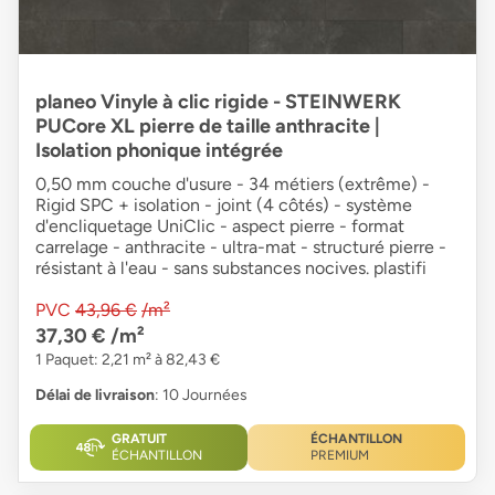
planeo Vinyle à clic rigide - STEINWERK
PUCore XL pierre de taille anthracite |
Isolation phonique intégrée
0,50 mm couche d'usure - 34 métiers (extrême) -
Rigid SPC + isolation - joint (4 côtés) - système
d'encliquetage UniClic - aspect pierre - format
carrelage - anthracite - ultra-mat - structuré pierre -
résistant à l'eau - sans substances nocives. plastifi
PVC
43,96 €
/m²
37,30 €
/m²
1 Paquet: 2,21 m² à 82,43 €
Délai de livraison
: 10 Journées
GRATUIT
ÉCHANTILLON
ÉCHANTILLON
PREMIUM