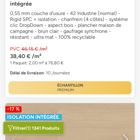
intégrée
0,55 mm couche d'usure - 42 Industrie (normal) -
Rigid SPC + isolation - chanfrein (4 côtés) - système
clic DropDown - aspect bois - plancher maison de
campagne - brun clair - gaufrage synchrone -
résistant - ultra mat - 100% recyclable
PVC
46,15 €
/m²
38,40 €
/m²
1 Paquet: 2,00 m² à 76,80 €
Délai de livraison
: 10 Journées
ÉCHANTILLON
PREMIUM
-17 %
ISOLATION INTÉGRÉE.
Filtrer
(1) 1341 Produits