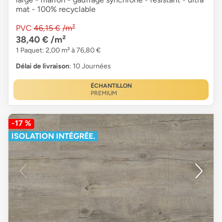
mat - 100% recyclable
PVC
46,15 €
/m²
38,40 €
/m²
1 Paquet: 2,00 m² à 76,80 €
Délai de livraison
: 10 Journées
ÉCHANTILLON
PREMIUM
-17 %
ISOLATION INTÉGRÉE.