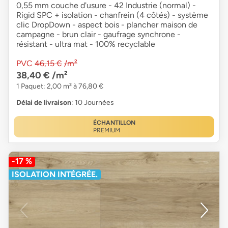
0,55 mm couche d'usure - 42 Industrie (normal) -
Rigid SPC + isolation - chanfrein (4 côtés) - système
clic DropDown - aspect bois - plancher maison de
campagne - brun clair - gaufrage synchrone -
résistant - ultra mat - 100% recyclable
PVC
46,15 €
/m²
38,40 €
/m²
1 Paquet: 2,00 m² à 76,80 €
Délai de livraison
: 10 Journées
ÉCHANTILLON
PREMIUM
-17 %
ISOLATION INTÉGRÉE.