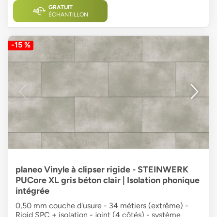
GRATUIT
ÉCHANTILLON
-15 %
planeo Vinyle à clipser rigide - STEINWERK
PUCore XL gris béton clair | Isolation phonique
intégrée
0,50 mm couche d'usure - 34 métiers (extrême) -
Rigid SPC + isolation - joint (4 côtés) - système