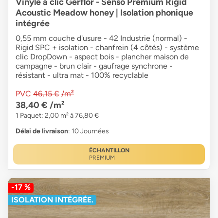
Vinyle à clic Gerflor - Senso Premium Rigid
Acoustic Meadow honey | Isolation phonique
intégrée
0,55 mm couche d'usure - 42 Industrie (normal) -
Rigid SPC + isolation - chanfrein (4 côtés) - système
clic DropDown - aspect bois - plancher maison de
campagne - brun clair - gaufrage synchrone -
résistant - ultra mat - 100% recyclable
PVC
46,15 €
/m²
38,40 €
/m²
1 Paquet: 2,00 m² à 76,80 €
Délai de livraison
: 10 Journées
ÉCHANTILLON
PREMIUM
-17 %
ISOLATION INTÉGRÉE.