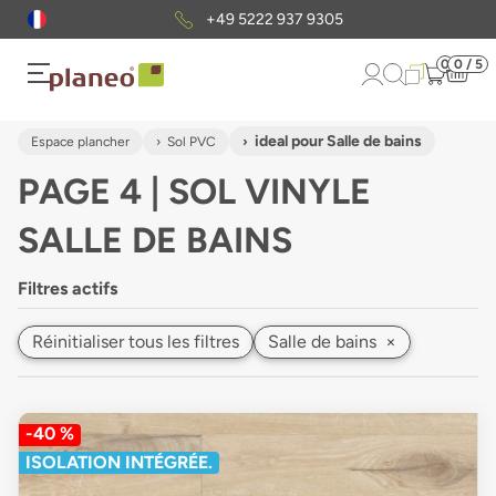
Envoi gratuit
d'échantillons
0
0 / 5
ideal pour Salle de bains
Espace plancher
Sol PVC
PAGE 4 | SOL VINYLE
SALLE DE BAINS
Filtres actifs
Réinitialiser tous les filtres
Salle de bains
×
-40 %
ISOLATION INTÉGRÉE.