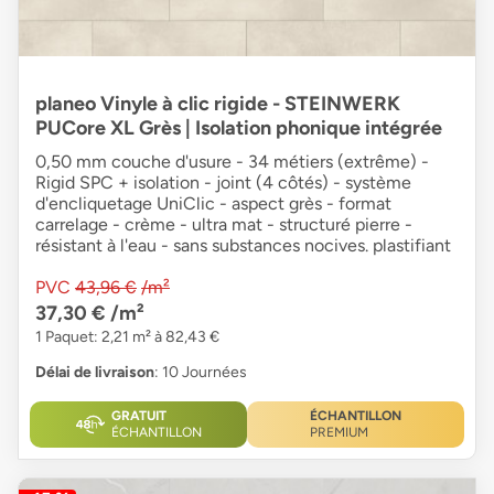
planeo Vinyle à clic rigide - STEINWERK
PUCore XL Grès | Isolation phonique intégrée
0,50 mm couche d'usure - 34 métiers (extrême) -
Rigid SPC + isolation - joint (4 côtés) - système
d'encliquetage UniClic - aspect grès - format
carrelage - crème - ultra mat - structuré pierre -
résistant à l'eau - sans substances nocives. plastifiant
PVC
43,96 €
/m²
37,30 €
/m²
1 Paquet: 2,21 m² à 82,43 €
Délai de livraison
: 10 Journées
GRATUIT
ÉCHANTILLON
ÉCHANTILLON
PREMIUM