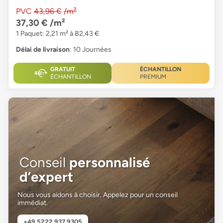
PVC
43,96 €
/m²
37,30 €
/m²
1 Paquet: 2,21 m² à 82,43 €
Délai de livraison
: 10 Journées
GRATUIT
ÉCHANTILLON
ÉCHANTILLON
PREMIUM
Conseil
personnalisé
d’expert
Nous vous aidons à choisir. Appelez pour un conseil
immédiat.
+49 5222 937 9305