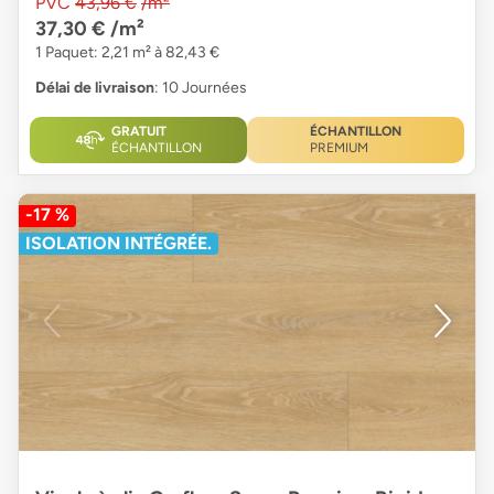
PVC
43,96 €
/m²
37,30 €
/m²
1 Paquet: 2,21 m² à 82,43 €
Délai de livraison
: 10 Journées
GRATUIT
ÉCHANTILLON
ÉCHANTILLON
PREMIUM
-17 %
ISOLATION INTÉGRÉE.