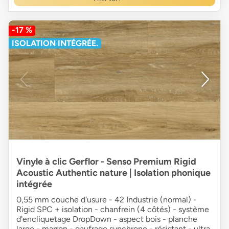
-17 %
ISOLATION INTÉGRÉE.
Vinyle à clic Gerflor - Senso Premium Rigid
Acoustic Authentic nature | Isolation phonique
intégrée
0,55 mm couche d'usure - 42 Industrie (normal) -
Rigid SPC + isolation - chanfrein (4 côtés) - système
d'encliquetage DropDown - aspect bois - planche
large - marron - gaufrage synchrone - résistant - ultra