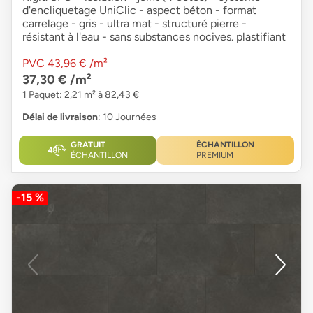
d'encliquetage UniClic - aspect béton - format
carrelage - gris - ultra mat - structuré pierre -
résistant à l'eau - sans substances nocives. plastifiant
PVC
43,96 €
/m²
37,30 €
/m²
1 Paquet: 2,21 m² à 82,43 €
Délai de livraison
: 10 Journées
GRATUIT
ÉCHANTILLON
ÉCHANTILLON
PREMIUM
-15 %