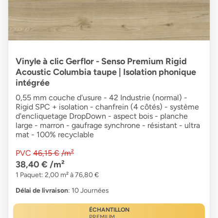
Vinyle à clic Gerflor - Senso Premium Rigid
Acoustic Columbia taupe | Isolation phonique
intégrée
0,55 mm couche d'usure - 42 Industrie (normal) -
Rigid SPC + isolation - chanfrein (4 côtés) - système
d'encliquetage DropDown - aspect bois - planche
large - marron - gaufrage synchrone - résistant - ultra
mat - 100% recyclable
PVC
46,15 €
/m²
38,40 €
/m²
1 Paquet: 2,00 m² à 76,80 €
Délai de livraison
: 10 Journées
ÉCHANTILLON
PREMIUM