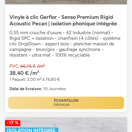
Vinyle à clic Gerflor - Senso Premium Rigid
Acoustic Pecan | isolation phonique intégrée
0,55 mm couche d'usure - 42 Industrie (normal) -
Rigid SPC + isolation - chanfrein (4 côtés) - système
clic DropDown - aspect bois - plancher maison de
campagne - brun/gris - gaufrage synchrone -
résistant - ultra mat - 100% recyclable
PVC
46,15 €
/m²
38,40 €
/m²
1 Paquet: 2,00 m² à 76,80 €
Délai de livraison
: 10 Journées
ÉCHANTILLON
PREMIUM
-17 %
ISOLATION INTÉGRÉE.