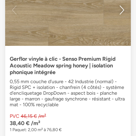
Gerflor vinyle à clic - Senso Premium Rigid
Acoustic Meadow spring honey | isolation
phonique intégrée
0,55 mm couche d'usure - 42 Industrie (normal) -
Rigid SPC + isolation - chanfrein (4 côtés) - système
d'encliquetage DropDown - aspect bois - planche
large - marron - gaufrage synchrone - résistant - ultra
mat - 100% recyclable
PVC
46,15 €
/m²
38,40 €
/m²
1 Paquet: 2,00 m² à 76,80 €