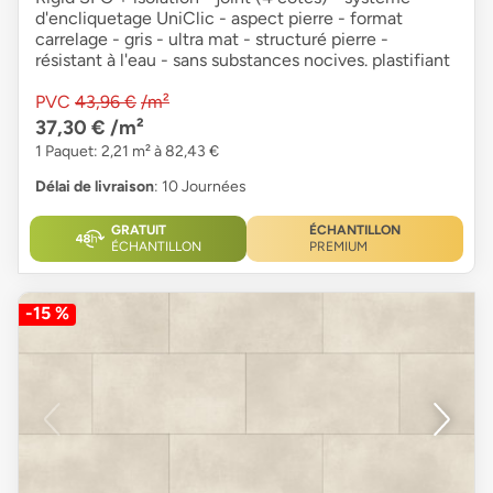
d'encliquetage UniClic - aspect pierre - format
carrelage - gris - ultra mat - structuré pierre -
résistant à l'eau - sans substances nocives. plastifiant
PVC
43,96 €
/m²
37,30 €
/m²
1 Paquet: 2,21 m² à 82,43 €
Délai de livraison
: 10 Journées
GRATUIT
ÉCHANTILLON
ÉCHANTILLON
PREMIUM
-15 %