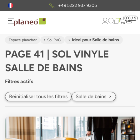
Envoi gratuit
d'échantillons
0
0 / 5
ideal pour Salle de bains
Espace plancher
Sol PVC
PAGE 41 | SOL VINYLE
SALLE DE BAINS
Filtres actifs
Réinitialiser tous les filtres
Salle de bains
×