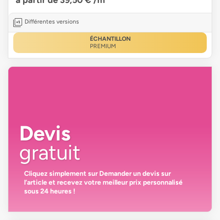
Différentes versions
ÉCHANTILLON
PREMIUM
Devis
gratuit
Cliquez simplement sur
Demander un devis
sur
l’article et recevez votre
meilleur prix personnalisé
sous 24 heures
!