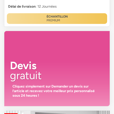
Délai de livraison
: 12 Journées
ÉCHANTILLON
PREMIUM
Devis
gratuit
Cliquez simplement sur
Demander un devis
sur
l’article et recevez votre
meilleur prix personnalisé
sous 24 heures
!