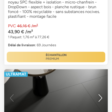
noyau SPC flexible + isolation - micro-chanfrein -
DropDown - aspect bois - planche rustique - brun
foncé - 100% recyclable - sans substances nocives.
plastifiant - montage facile
PVC
46,16 €
/m²
43,90 €
/m²
1 Paquet: 1,76 m² à 77,26 €
Délai de livraison
: 69 Journées
ÉCHANTILLON
PREMIUM
ULTRAMAT