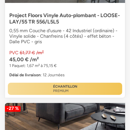
Project Floors Vinyle Auto-plombant - LOOSE-
LAY/55 TR 556/L5L5
0,55 mm Couche d'usure - 42 Industriel (ordinaire) -
Vinyle solide - Chanfreins (4 côtés) - effet béton -
Dalle PVC - gris
PVC
61,77 €
/m²
45,00 €
/m²
1 Paquet: 1,67 m² à 75,15 €
Délai de livraison
: 12 Journées
ÉCHANTILLON
PREMIUM
-27 %