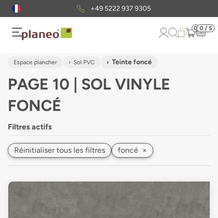
Envoi gratuit
d'échantillons
0
0 / 5
Teinte foncé
Espace plancher
Sol PVC
PAGE 10 | SOL VINYLE
FONCÉ
Filtres actifs
Réinitialiser tous les filtres
foncé
×