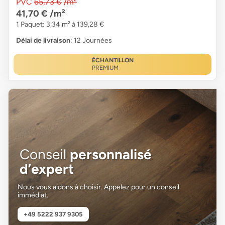
PVC
65,73 €
/m²
41,70 €
/m²
1 Paquet: 3,34 m² à 139,28 €
Délai de livraison
: 12 Journées
ÉCHANTILLON
PREMIUM
Conseil
personnalisé
d’expert
Nous vous aidons à choisir. Appelez pour un conseil
immédiat.
+49 5222 937 9305