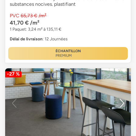
substances nocives. plastifiant
PVC
65,73 €
/m²
41,70 €
/m²
1 Paquet: 3,24 m² à 135,11 €
Délai de livraison
: 12 Journées
ÉCHANTILLON
PREMIUM
-27 %