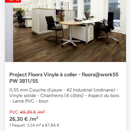
Project Floors Vinyle à coller - floors@work55
PW 3811/55
0,55 mm Couche d'usure - 42 Industriel (ordinaire) -
Vinyle solide - Chanfreins (4 côtés) - Aspect du bois
- Lame PVC - brun
PVC
49,39 €
/m²
26,30 €
/m²
1 Paquet: 3,34 m² à 87,84 €