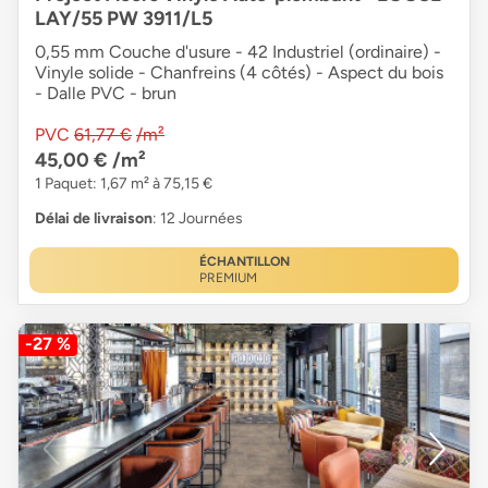
LAY/55 PW 3911/L5
0,55 mm Couche d'usure - 42 Industriel (ordinaire) -
Vinyle solide - Chanfreins (4 côtés) - Aspect du bois
- Dalle PVC - brun
PVC
61,77 €
/m²
45,00 €
/m²
1 Paquet: 1,67 m² à 75,15 €
Délai de livraison
: 12 Journées
ÉCHANTILLON
PREMIUM
-27 %