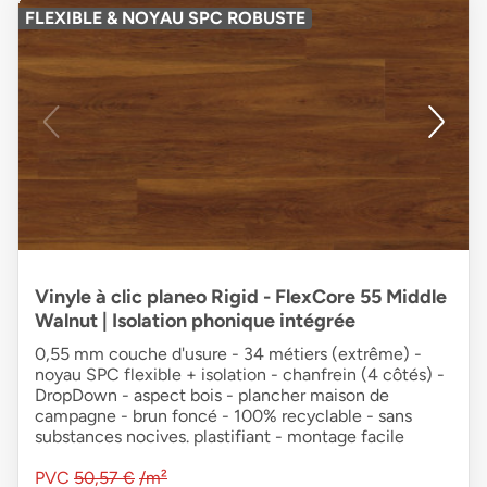
FLEXIBLE & NOYAU SPC ROBUSTE
Vinyle à clic planeo Rigid - FlexCore 55 Middle
Walnut | Isolation phonique intégrée
0,55 mm couche d'usure - 34 métiers (extrême) -
noyau SPC flexible + isolation - chanfrein (4 côtés) -
DropDown - aspect bois - plancher maison de
campagne - brun foncé - 100% recyclable - sans
substances nocives. plastifiant - montage facile
PVC
50,57 €
/m²