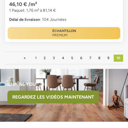
46,10 €
/m²
1 Paquet: 1,76 m² à 81,14 €
Délai de livraison
: 104 Journées
ÉCHANTILLON
PREMIUM
Précédent
1
2
3
4
5
6
7
8
9
10
CHAÎNE YOUTUBE
REGARDEZ LES VIDÉOS MAINTENANT