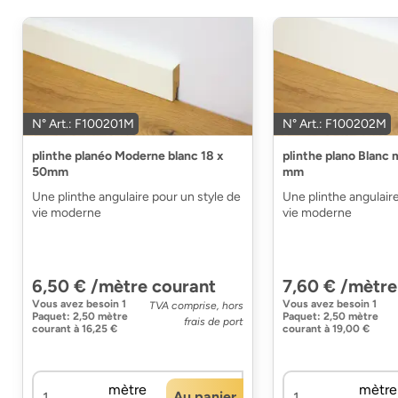
N° Art.: F100201M
N° Art.: F100202M
plinthe planéo Moderne blanc 18 x
plinthe plano Blanc
50mm
mm
Une plinthe angulaire pour un style de
Une plinthe angulaire
vie moderne
vie moderne
6,50 € /mètre courant
7,60 € /mètre
Vous avez besoin
1
Vous avez besoin
1
TVA comprise, hors
Paquet
:
2,50 mètre
Paquet
:
2,50 mètre
frais de port
courant
à
16,25 €
courant
à
19,00 €
mètre
mètre
Au panier