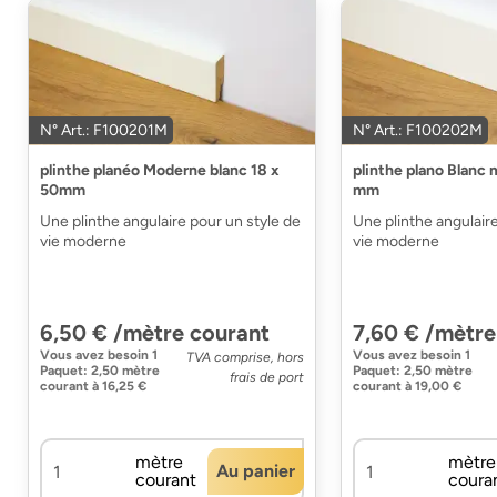
N° Art.: F100201M
N° Art.: F100202M
plinthe planéo Moderne blanc 18 x
plinthe plano Blanc
50mm
mm
Une plinthe angulaire pour un style de
Une plinthe angulaire
vie moderne
vie moderne
6,50 € /mètre courant
7,60 € /mètre
Vous avez besoin
1
Vous avez besoin
1
TVA comprise, hors
Paquet
:
2,50 mètre
Paquet
:
2,50 mètre
frais de port
courant
à
16,25 €
courant
à
19,00 €
mètre
mètre
Au panier
courant
coura