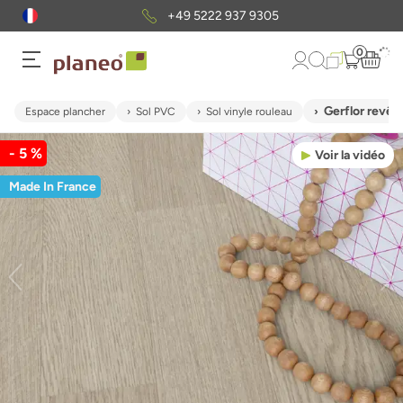
+49 5222 937 9305
0
Gerflor rev
Espace plancher
Sol PVC
Sol vinyle rouleau
- 5 %
Voir la vidéo
Made In France