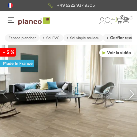
+49 5222 937 9305
0
Gerflor rev
Espace plancher
Sol PVC
Sol vinyle rouleau
- 5 %
Voir la vidéo
Made In France