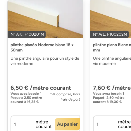
N° Art.: F100201M
N° Art.: F100202M
plinthe planéo Moderne blanc 18 x
plinthe plano Blanc
50mm
mm
Une plinthe angulaire pour un style de
Une plinthe angulaire
vie moderne
vie moderne
6,50 € /mètre courant
7,60 € /mètre
Vous avez besoin
1
Vous avez besoin
1
TVA comprise, hors
Paquet
:
2,50 mètre
Paquet
:
2,50 mètre
frais de port
courant
à
16,25 €
courant
à
19,00 €
mètre
mètre
Au panier
courant
coura