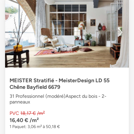
MEISTER Stratifié - MeisterDesign LD 55
Chêne Bayfield 6679
31 Professionnel (modéré)Aspect du bois - 2-
panneaux
PVC
18,17 €
/m²
16,40 €
/m²
1 Paquet: 3,06 m² à 50,18 €