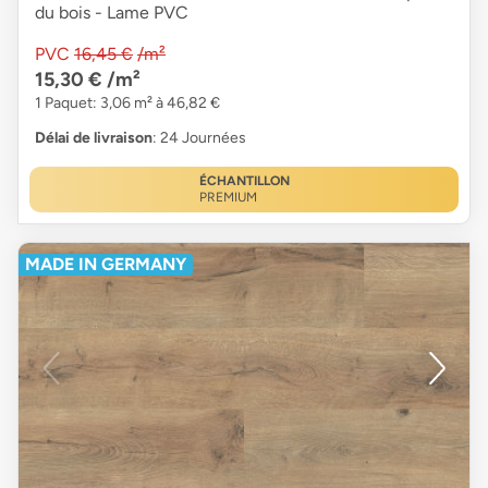
du bois - Lame PVC
PVC
16,45 €
/m²
15,30 €
/m²
1 Paquet: 3,06 m² à 46,82 €
Délai de livraison
: 24 Journées
ÉCHANTILLON
PREMIUM
MADE IN GERMANY