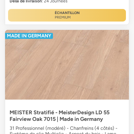
Délai de livraison
: 24 Journées
ÉCHANTILLON
PREMIUM
MADE IN GERMANY
MEISTER Stratifié - MeisterDesign LD 55
Fairview Oak 7015 | Made in Germany
31 Professionnel (modéré) - Chanfreins (4 côtés) -
Système de clic Multiclic - Aspect du bois - Lame