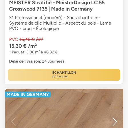
MEISTER Stratifié - MeisterDesign LC 55
Crosswood 7135 | Made in Germany
31 Professionnel (modéré) - Sans chanfrein -
Système de clic Multiclic - Aspect du bois - Lame
PVC - brun - Écologique
PVC
16,45 €
/m²
15,30 €
/m²
1 Paquet: 3,06 m² à 46,82 €
Délai de livraison
: 24 Journées
ÉCHANTILLON
PREMIUM
MADE IN GERMANY