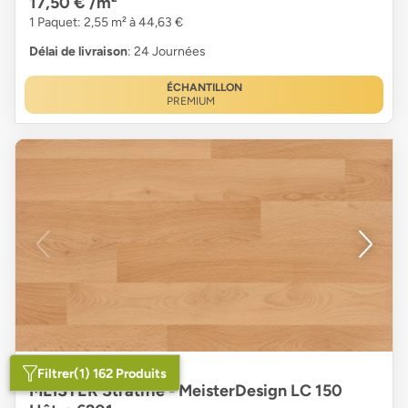
17,50 €
/m²
1 Paquet: 2,55 m² à 44,63 €
Délai de livraison
: 24 Journées
ÉCHANTILLON
PREMIUM
Filtrer
(1) 162 Produits
MEISTER Stratifié - MeisterDesign LC 150