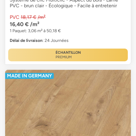
PVC - brun clair - Écologique - Facile à entretenir
PVC
18,17 €
/m²
16,40 €
/m²
1 Paquet: 3,06 m² à 50,18 €
Délai de livraison
: 24 Journées
ÉCHANTILLON
PREMIUM
MADE IN GERMANY