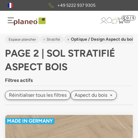
Envoi gratuit
d'échantillons
0
0 / 5
Optique / Design Aspect du bois
Espace plancher
Stratifié
PAGE 2 | SOL STRATIFIÉ
ASPECT BOIS
Filtres actifs
Réinitialiser tous les filtres
Aspect du bois
×
MADE IN GERMANY