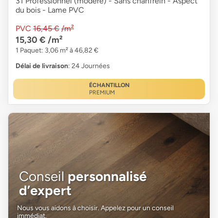
31 Professionnel (modéré) - Sans chanfrein - Aspect
du bois - Lame PVC
PVC
16,45 €
/m²
15,30 €
/m²
1 Paquet: 3,06 m² à 46,82 €
Délai de livraison
: 24 Journées
ÉCHANTILLON
PREMIUM
Conseil
personnalisé
d’expert
Nous vous aidons à choisir. Appelez pour un conseil
immédiat.