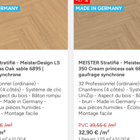
-17 %
ERMANY
MADE IN GERMANY
ratifié - MeisterDesign LS
MEISTER Stratifié - Meiste
ss Oak sable 6895 |
350 Cream princess oak 68
synchrone
gaufrage synchrone
onnel (ordinaire) -
32 Professionnel (ordinaire)
(4 côtés) - Système de clic
Chanfreins (4 côtés) - Sys
spect du bois - Bâton rompu
UniZip - Aspect du bois - 
r - Made in Germany -
- brun - Made in Germany -
ux pièces humides -
aux pièces humides - Écolo
 - Montage facile
Montage facile
 €
/m²
PVC
39,55 €
/m²
m²
32,90 €
/m²
5 m² à 51,00 €
1 Paquet: 1,55 m² à 51,00 €