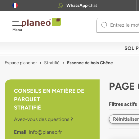
WhatsApp
chat
Use
Menu
up
and
down
SOL 
arrows
to
Espace plancher
Stratifié
Essence de bois Chêne
select
available
result.
PAGE 
Press
CONSEILS EN MATIÈRE DE
enter
PARQUET
to
Filtres actifs
go
STRATIFIÉ
to
Réinitialiser
Avez-vous des questions ?
selected
search
Email
: info@planeo.fr
result.
Touch