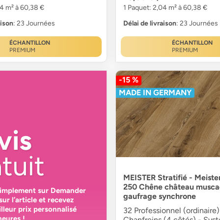
04 m² à 60,38 €
1 Paquet: 2,04 m² à 60,38 €
aison
: 23 Journées
Délai de livraison
: 23 Journées
ÉCHANTILLON
ÉCHANTILLON
PREMIUM
PREMIUM
-15 %
MADE IN GERMANY
vis
tuit
MEISTER Stratifié - Meiste
250 Chêne château muscad
simplement sur
Demander
gaufrage synchrone
sur l’article et recevez
lleur prix personnalisé
32 Professionnel (ordinaire)
heures
!
Chanfreins (4 côtés) - Sys