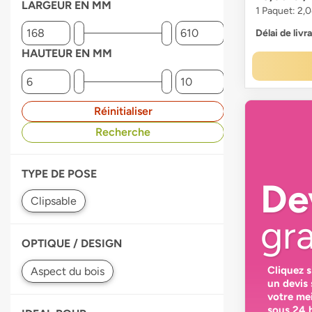
LARGEUR EN MM
1 Paquet: 2,
Délai de livr
HAUTEUR EN MM
Réinitialiser
Recherche
TYPE DE POSE
De
gra
OPTIQUE / DESIGN
Cliquez 
un devis
votre
mei
sous 24 