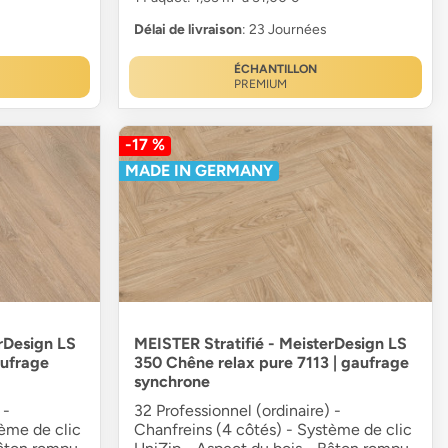
Délai de livraison
: 23 Journées
ÉCHANTILLON
PREMIUM
-17 %
MADE IN GERMANY
rDesign LS
MEISTER Stratifié - MeisterDesign LS
aufrage
350 Chêne relax pure 7113 | gaufrage
synchrone
 -
32 Professionnel (ordinaire) -
tème de clic
Chanfreins (4 côtés) - Système de clic