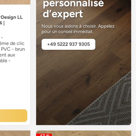
personnalisé
d’expert
rDesign LL
 |
Nous vous aidons à choisir. Appelez
pour un conseil immédiat.
 -
tème de clic
+49 5222 937 9305
 PVC - brun
ent aux
ble -