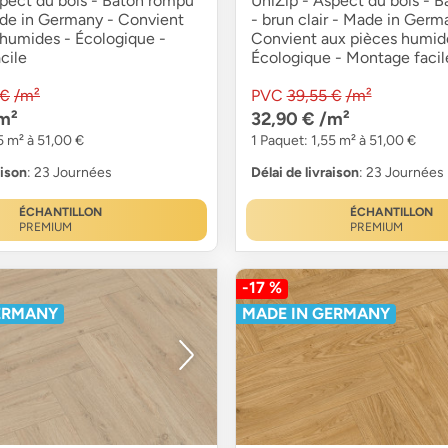
spect du bois - Bâton rompu
UniZip - Aspect du bois - 
ade in Germany - Convient
- brun clair - Made in Germ
 humides - Écologique -
Convient aux pièces humid
cile
Écologique - Montage facil
 €
/m²
PVC
39,55 €
/m²
m²
32,90 €
/m²
5 m² à 51,00 €
1 Paquet: 1,55 m² à 51,00 €
aison
: 23 Journées
Délai de livraison
: 23 Journées
ÉCHANTILLON
ÉCHANTILLON
PREMIUM
PREMIUM
-17 %
ERMANY
MADE IN GERMANY