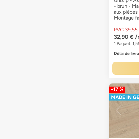
UniZip - A
- brun - M
aux pièces
Montage fa
PVC
39,55
32,90 €
/
1 Paquet: 1,5
Délai de livr
-17 %
MADE IN G