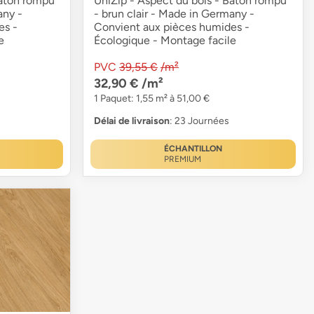
Bâton rompu
UniZip - Aspect du bois - Bâton rompu
any -
- brun clair - Made in Germany -
es -
Convient aux pièces humides -
e
Écologique - Montage facile
PVC
39,55 €
/m²
32,90 €
/m²
1 Paquet: 1,55 m² à 51,00 €
Délai de livraison
: 23 Journées
ÉCHANTILLON
PREMIUM