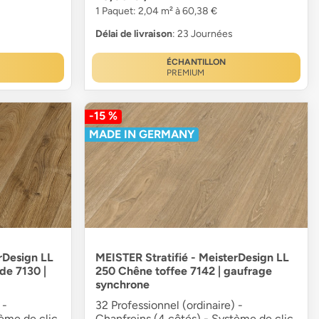
1 Paquet: 2,04 m² à 60,38 €
Délai de livraison
: 23 Journées
ÉCHANTILLON
PREMIUM
-15 %
MADE IN GERMANY
rDesign LL
MEISTER Stratifié - MeisterDesign LL
e 7130 |
250 Chêne toffee 7142 | gaufrage
synchrone
 -
32 Professionnel (ordinaire) -
tème de clic
Chanfreins (4 côtés) - Système de clic