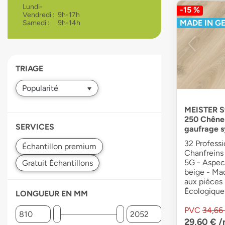
Lundi-
-15 %
devices
Vendredi :
9h-17h
users
MADE IN G
Samedi :
9h-14h
can
use
touch
and
TRIAGE
swipe
gestures.
MEISTER St
250 Chêne 
SERVICES
gaufrage 
32 Professi
Chanfreins 
5G - Aspec
beige - Ma
aux pièces
Écologique
LONGUEUR EN MM
PVC
34,66
29,60 €
/