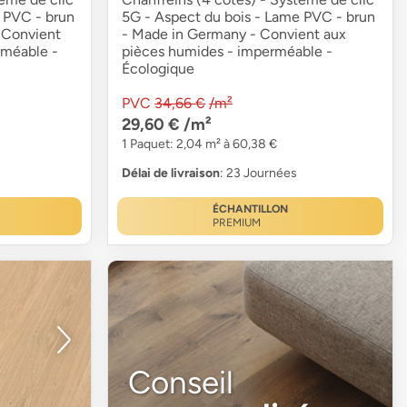
 PVC - brun
5G - Aspect du bois - Lame PVC - brun
 Convient
- Made in Germany - Convient aux
rméable -
pièces humides - imperméable -
Écologique
PVC
34,66 €
/m²
29,60 €
/m²
1 Paquet: 2,04 m² à 60,38 €
Délai de livraison
: 23 Journées
ÉCHANTILLON
PREMIUM
Conseil