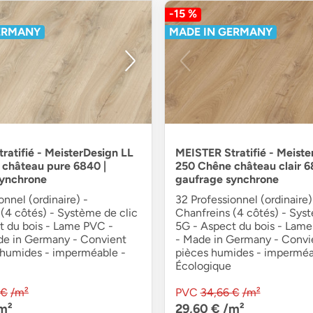
-15 %
ERMANY
MADE IN GERMANY
ratifié - MeisterDesign LL
MEISTER Stratifié - Meiste
château pure 6840 |
250 Chêne château clair 6
synchrone
gaufrage synchrone
onnel (ordinaire) -
32 Professionnel (ordinaire)
(4 côtés) - Système de clic
Chanfreins (4 côtés) - Sys
t du bois - Lame PVC -
5G - Aspect du bois - Lame
de in Germany - Convient
- Made in Germany - Convi
 humides - imperméable -
pièces humides - imperméa
Écologique
 €
/m²
PVC
34,66 €
/m²
m²
29,60 €
/m²