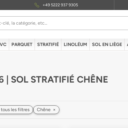
+49 5222 937 9305
PVC
PARQUET
STRATIFIÉ
LINOLÉUM
SOL EN LIÈGE
6 | SOL STRATIFIÉ CHÊNE
 tous les filtres
Chêne
×