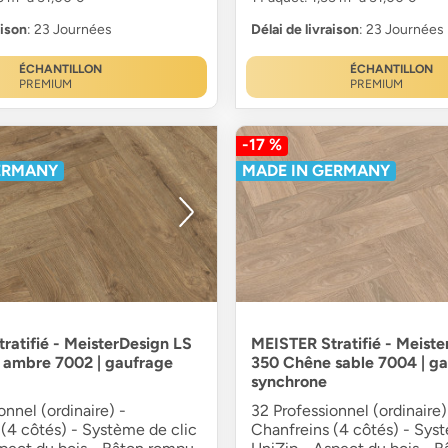
aison
: 23 Journées
Délai de livraison
: 23 Journées
ÉCHANTILLON
ÉCHANTILLON
PREMIUM
PREMIUM
-17 %
ERMANY
MADE IN GERMANY
ratifié - MeisterDesign LS
MEISTER Stratifié - Meiste
 ambre 7002 | gaufrage
350 Chêne sable 7004 | g
synchrone
onnel (ordinaire) -
32 Professionnel (ordinaire)
(4 côtés) - Système de clic
Chanfreins (4 côtés) - Sys