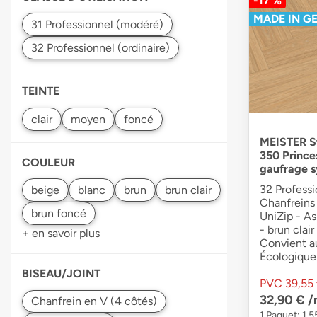
-17 %
MADE IN G
TEINTE
MEISTER St
350 Prince
COULEUR
gaufrage 
32 Professi
Chanfreins 
UniZip - A
- brun clai
+ en savoir plus
Convient a
Écologique
BISEAU/JOINT
PVC
39,55
32,90 €
/
1 Paquet: 1,5