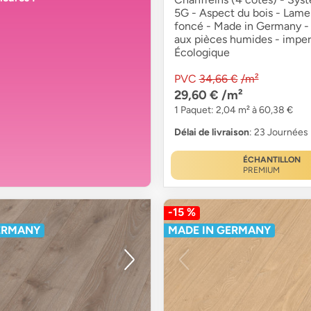
5G - Aspect du bois - Lame
foncé - Made in Germany -
aux pièces humides - impe
Écologique
PVC
34,66 €
/m²
29,60 €
/m²
1 Paquet: 2,04 m² à 60,38 €
Délai de livraison
: 23 Journées
ÉCHANTILLON
PREMIUM
-15 %
ERMANY
MADE IN GERMANY