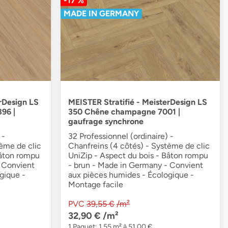
-17 %
MADE IN GERMANY
rDesign LS
MEISTER Stratifié - MeisterDesign LS
96 |
350 Chêne champagne 7001 |
gaufrage synchrone
 -
32 Professionnel (ordinaire) -
tème de clic
Chanfreins (4 côtés) - Système de clic
Bâton rompu
UniZip - Aspect du bois - Bâton rompu
 Convient
- brun - Made in Germany - Convient
gique -
aux pièces humides - Écologique -
Montage facile
PVC
39,55 €
/m²
32,90 €
/m²
1 Paquet: 1,55 m² à 51,00 €