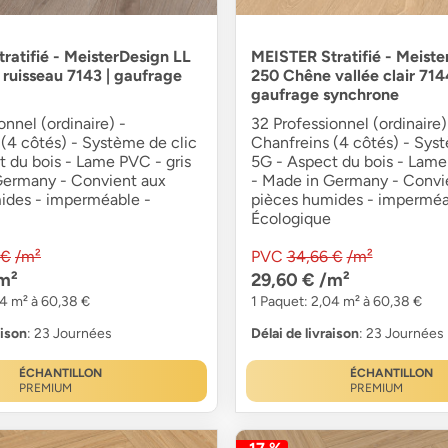
ratifié - MeisterDesign LL
MEISTER Stratifié - Meiste
ruisseau 7143 | gaufrage
250 Chêne vallée clair 7144
gaufrage synchrone
onnel (ordinaire) -
32 Professionnel (ordinaire)
(4 côtés) - Système de clic
Chanfreins (4 côtés) - Sys
 du bois - Lame PVC - gris
5G - Aspect du bois - Lame
Germany - Convient aux
- Made in Germany - Convi
ides - imperméable -
pièces humides - imperméa
Écologique
 €
/m²
PVC
34,66 €
/m²
m²
29,60 €
/m²
04 m² à 60,38 €
1 Paquet: 2,04 m² à 60,38 €
aison
: 23 Journées
Délai de livraison
: 23 Journées
ÉCHANTILLON
ÉCHANTILLON
PREMIUM
PREMIUM