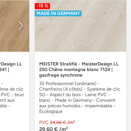
-15 %
MADE IN GERMANY
rDesign LL
MEISTER Stratifié - MeisterDesign LL
841 |
250 Chêne montagne blanc 7124 |
gaufrage synchrone
 -
32 Professionnel (ordinaire) -
tème de clic
Chanfreins (4 côtés) - Système de clic
 PVC - brun
5G - Aspect du bois - Lame PVC -
ent aux
blanc - Made in Germany - Convient
ble -
aux pièces humides - imperméable -
Écologique
PVC
34,66 €
/m²
29,60 €
/m²