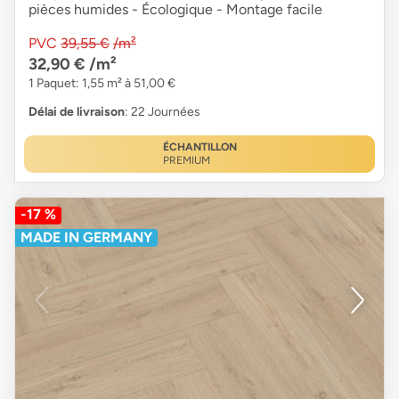
pièces humides - Écologique - Montage facile
PVC
39,55 €
/m²
32,90 €
/m²
1 Paquet: 1,55 m² à 51,00 €
Délai de livraison
: 22 Journées
ÉCHANTILLON
PREMIUM
-17 %
MADE IN GERMANY