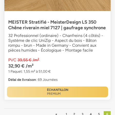
MEISTER Stratifié - MeisterDesign LS 350
Chêne riverain miel 7127 | gaufrage synchrone
32 Professionnel (ordinaire) - Chanfreins (4 côtés) -
Système de clic UniZip - Aspect du bois - Bâton
rompu - brun - Made in Germany - Convient aux
pièces humides - Écologique - Montage facile
PVC
39,55 €
/m²
32,90 €
/m²
1 Paquet: 1,55 m² à 51,00 €
Délai de livraison
: 69 Journées
ÉCHANTILLON
PREMIUM
Précédent
1
2
3
4
5
6