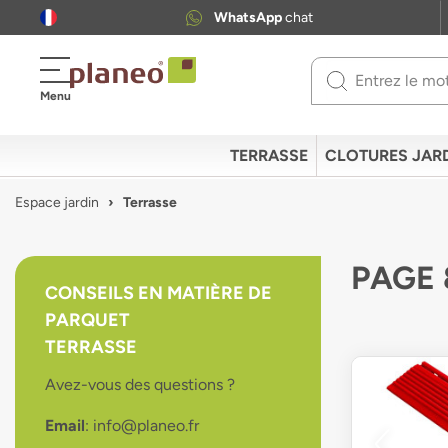
WhatsApp
chat
Use
Menu
up
and
down
TERRASSE
CLOTURES JAR
arrows
to
Espace jardin
Terrasse
select
available
result.
PAGE 
Press
CONSEILS EN MATIÈRE DE
enter
PARQUET
to
go
TERRASSE
to
Avez-vous des questions ?
selected
search
Email
: info@planeo.fr
result.
Touch