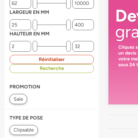
De
LARGEUR EN MM
gra
HAUTEUR EN MM
Cliquez 
un devis
votre
mei
Réinitialiser
sous 24 
Recherche
PROMOTION
TYPE DE POSE