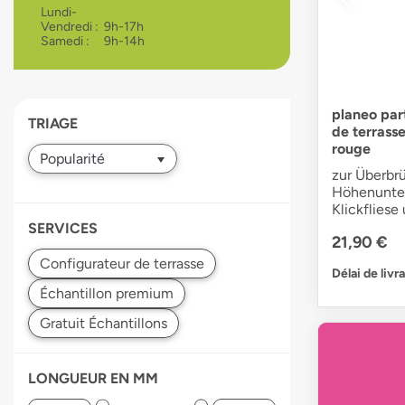
Lundi-
devices
Vendredi :
9h-17h
users
Samedi :
9h-14h
can
use
touch
and
planeo par
TRIAGE
de terrasse
swipe
rouge
gestures.
zur Überbr
Höhenunte
Klickfliese
SERVICES
21,90 €
Délai de livr
LONGUEUR EN MM