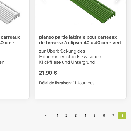
r carreaux
planeo partie latérale pour carreaux
40 cm -
de terrasse à clipser 40 x 40 cm - vert
zur Überbrückung des
Höhenunterschieds zwischen
en
Klickfliese und Untergrund
21,90 €
Délai de livraison
: 11 Journées
Précédent
1
2
3
4
5
6
7
8