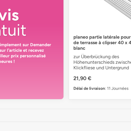
vis
tuit
planeo partie latérale pou
de terrasse à clipser 40 x 
simplement sur
Demander
blanc
sur l’article et recevez
lleur prix personnalisé
zur Überbrückung des
heures
!
Höhenunterschieds zwisch
Klickfliese und Untergrund
21,90 €
Délai de livraison
: 11 Journées