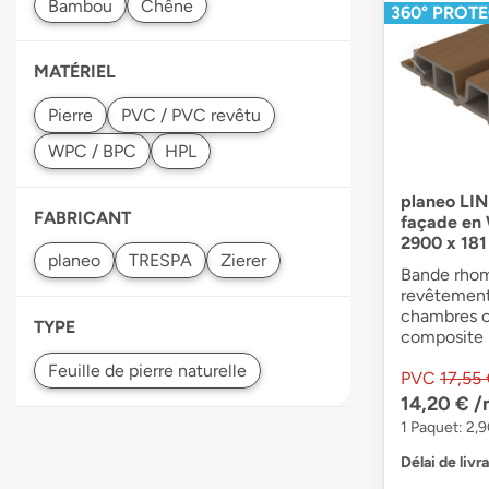
360° PROT
MATÉRIEL
planeo LI
FABRICANT
façade en
2900 x 18
Bande rhom
revêtement
chambres c
TYPE
composite 
PVC
17,55
14,20 €
/
1 Paquet: 2,
Délai de livr