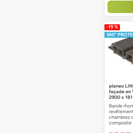
-19 %
360° PROT
planeo LI
façade en 
2900 x 18
Bande rhom
revêtement
chambres c
composite 