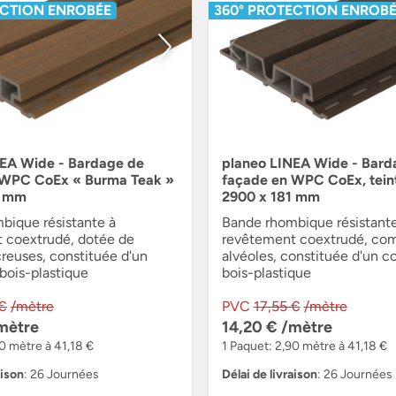
ECTION ENROBÉE
360° PROTECTION ENROB
NEA Wide - Bardage de
planeo LINEA Wide - Bard
 WPC CoEx « Burma Teak »
façade en WPC CoEx, teint
1 mm
2900 x 181 mm
bique résistante à
Bande rhombique résistante
 coextrudé, dotée de
revêtement coextrudé, com
reuses, constituée d'un
alvéoles, constituée d'un 
bois-plastique
bois-plastique
 €
/mètre
PVC
17,55 €
/mètre
mètre
14,20 €
/mètre
90 mètre à 41,18 €
1 Paquet: 2,90 mètre à 41,18 €
aison
: 26 Journées
Délai de livraison
: 26 Journées