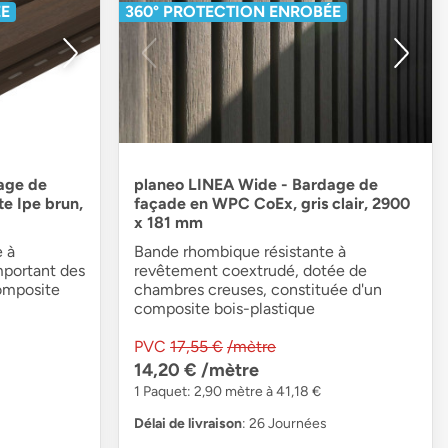
ÉE
360° PROTECTION ENROBÉE
age de
planeo LINEA Wide - Bardage de
e Ipe brun,
façade en WPC CoEx, gris clair, 2900
x 181 mm
 à
Bande rhombique résistante à
portant des
revêtement coextrudé, dotée de
composite
chambres creuses, constituée d'un
composite bois-plastique
PVC
17,55 €
/mètre
14,20 €
/mètre
1 Paquet: 2,90 mètre à 41,18 €
Délai de livraison
: 26 Journées