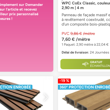
WPC CoEx Classic, couleur
simplement sur
Demander
2,90 m | 4 m
sur l’article et recevez
lleur prix personnalisé
Panneau de façade massif et
heures
!
à revêtement coextrudé, co
d'un composite bois-plasti
PVC
9,86 €
/mètre
7,60 €
/mètre
1 Paquet: 2,90 mètre à 22,04 €
Délai de livraison
: 24 Journées
GRATUIT
ÉCHANTILLO
-19 %
ECTION ENROBÉE
360° PROTECTION ENROB