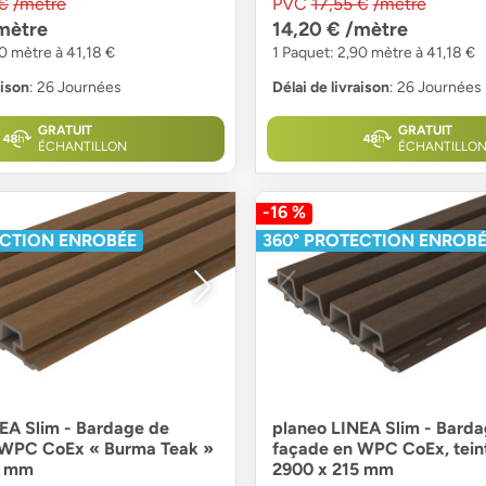
 €
/mètre
PVC
17,55 €
/mètre
mètre
14,20 €
/mètre
90 mètre à 41,18 €
1 Paquet: 2,90 mètre à 41,18 €
aison
: 26 Journées
Délai de livraison
: 26 Journées
GRATUIT
GRATUIT
ÉCHANTILLON
ÉCHANTILLO
-16 %
ECTION ENROBÉE
360° PROTECTION ENROB
EA Slim - Bardage de
planeo LINEA Slim - Bard
 WPC CoEx « Burma Teak »
façade en WPC CoEx, teint
5 mm
2900 x 215 mm