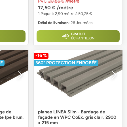
PVC
20,86 €
/mètre
17,50 €
/mètre
1 Paquet: 2,90 mètre à 50,75 €
Délai de livraison
: 26 Journées
GRATUIT
N
ÉCHANTILLON
-16 %
ÉE
360° PROTECTION ENROBÉE
age de
planeo LINEA Slim - Bardage de
e Ipe brun,
façade en WPC CoEx, gris clair, 2900
x 215 mm