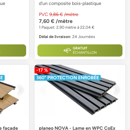
que
d'un composite bois-plastique
PVC
9,86 €
/mètre
7,60 €
/mètre
1 Paquet: 2,90 mètre à 22,04 €
Délai de livraison
: 24 Journées
GRATUIT
N
ÉCHANTILLON
-17 %
ÉE
360° PROTECTION ENROBÉE
e façade
planeo NOVA - Lame en WPC CoEx