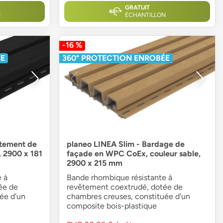
GRATUIT
N
ÉCHANTILLON
-16 %
ÉE
360° PROTECTION ENROBÉE
tement de
planeo LINEA Slim - Bardage de
 2900 x 181
façade en WPC CoEx, couleur sable,
2900 x 215 mm
 à
Bande rhombique résistante à
ée de
revêtement coextrudé, dotée de
ée d'un
chambres creuses, constituée d'un
composite bois-plastique