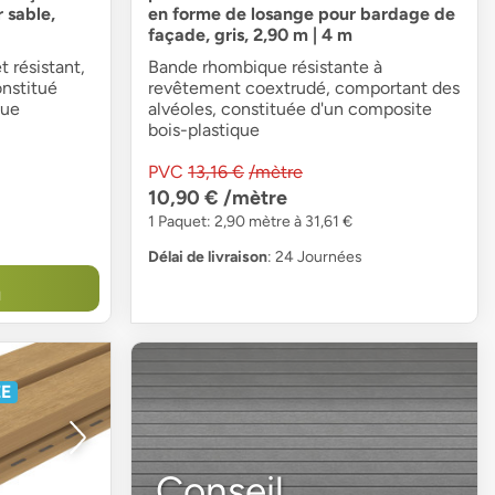
 sable,
en forme de losange pour bardage de
façade, gris, 2,90 m | 4 m
 résistant,
Bande rhombique résistante à
nstitué
revêtement coextrudé, comportant des
que
alvéoles, constituée d'un composite
bois-plastique
PVC
13,16 €
/mètre
10,90 €
/mètre
1 Paquet: 2,90 mètre à 31,61 €
Délai de livraison
: 24 Journées
N
ÉE
Conseil