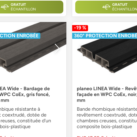
GRATUIT
GRATUIT
ÉCHANTILLON
ÉCHANTILLO
-19 %
ECTION ENROBÉE
360° PROTECTION ENROB
NEA Wide - Bardage de
planeo LINEA Wide - Revê
WPC CoEx, gris foncé,
façade en WPC CoEx, noir,
1 mm
mm
bique résistante à
Bande rhombique résistante
 coextrudé, dotée de
revêtement coextrudé, dot
reuses, constituée d'un
chambres creuses, constitu
bois-plastique
composite bois-plastique