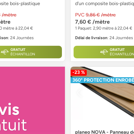
site bois-plastique
d'un composite bois-plasti
€
/mètre
PVC
9,86 €
/mètre
ètre
7,60 €
/mètre
90 mètre à 22,04 €
1 Paquet: 2,90 mètre à 22,04 €
aison
: 24 Journées
Délai de livraison
: 24 Journées
GRATUIT
GRATUIT
ÉCHANTILLON
ÉCHANTILLO
-23 %
360° PROTECTION ENROB
vis
tuit
planeo NOVA - Panneau d