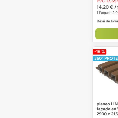
PVC
17,55
14,20 €
/
1 Paquet: 2,
Délai de livr
-16 %
360° PROT
planeo LIN
façade en
2900 x 21