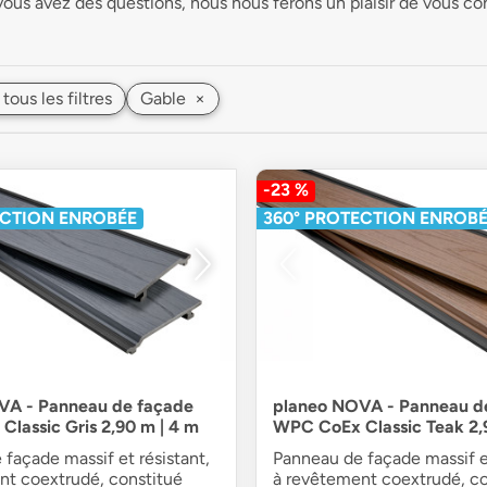
vous avez des questions, nous nous ferons un plaisir de vous con
 tous les filtres
Gable
×
-23 %
ECTION ENROBÉE
360° PROTECTION ENROB
VA - Panneau de façade
planeo NOVA - Panneau d
lassic Gris 2,90 m | 4 m
WPC CoEx Classic Teak 2,
façade massif et résistant,
Panneau de façade massif et
nt coextrudé, constitué
à revêtement coextrudé, co