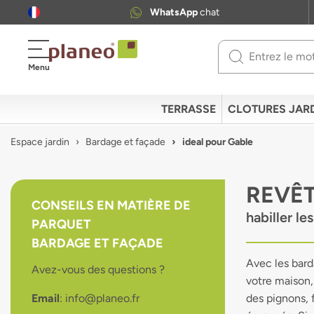
WhatsApp
chat
Use
Menu
up
and
down
TERRASSE
CLOTURES JAR
arrows
to
Espace jardin
Bardage et façade
ideal pour Gable
select
available
result.
REVÊ
Press
CONSEILS EN MATIÈRE DE
enter
habiller l
PARQUET
to
go
BARDAGE ET FAÇADE
to
Avec les bard
Avez-vous des questions ?
selected
votre maison,
search
Email
: info@planeo.fr
des pignons, 
result.
Touch