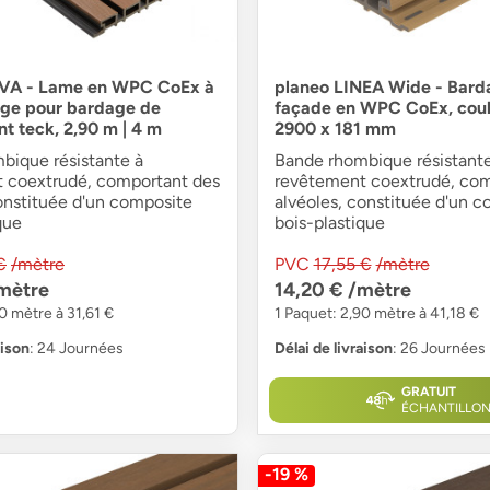
VA - Lame en WPC CoEx à
planeo LINEA Wide - Bard
nge pour bardage de
façade en WPC CoEx, coul
nt teck, 2,90 m | 4 m
2900 x 181 mm
bique résistante à
Bande rhombique résistante
 coextrudé, comportant des
revêtement coextrudé, com
onstituée d'un composite
alvéoles, constituée d'un 
que
bois-plastique
€
/mètre
PVC
17,55 €
/mètre
mètre
14,20 €
/mètre
0 mètre à 31,61 €
1 Paquet: 2,90 mètre à 41,18 €
aison
: 24 Journées
Délai de livraison
: 26 Journées
GRATUIT
ÉCHANTILLO
-19 %