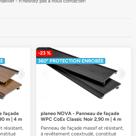
seiller - n'hésitez pas à nous contacter!
-23 %
ÉE
360° PROTECTION ENROBÉE
e façade
planeo NOVA - Panneau de façade
90 m | 4 m
WPC CoEx Classic Noir 2,90 m | 4 m
 résistant,
Panneau de façade massif et résistant,
nstitué
à revêtement coextrudé, constitué