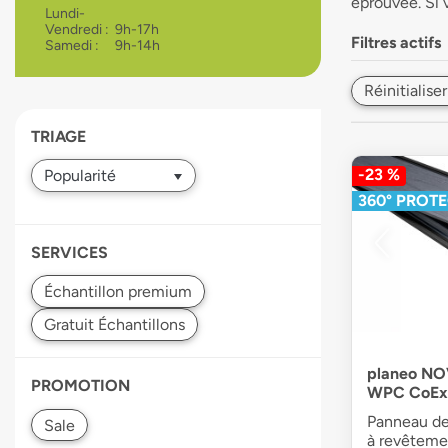
éprouvée. Si 
Lundi-
devices
Vendredi :
9h-17h
users
Filtres actifs
Samedi :
9h-14h
can
use
Réinitialiser
touch
and
TRIAGE
swipe
gestures.
-23 %
360° PROT
SERVICES
planeo NO
PROMOTION
WPC CoEx C
Panneau de 
à revêteme