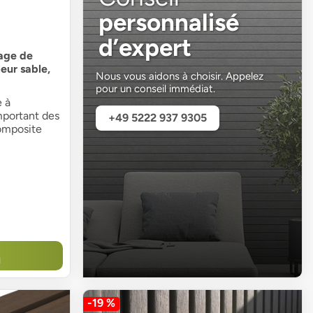
personnalisé
d’expert
age de
eur sable,
Nous vous aidons à choisir. Appelez
pour un conseil immédiat.
 à
portant des
+49 5222 937 9305
composite
N
-19 %