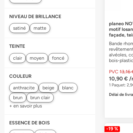
NIVEAU DE BRILLANCE
planeo NO
motif losa
façade, tei
Bande rhom
TEINTE
revêtement
alvéoles, c
bois-plasti
PVC
13,16 
COULEUR
10,90 €
/
1 Paquet: 2,9
Délai de livr
+ en savoir plus
ESSENCE DE BOIS
-19 %