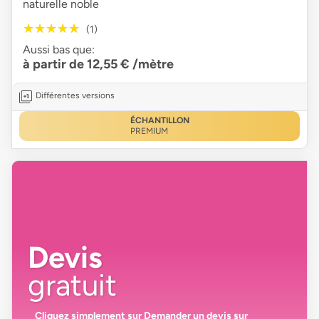
naturelle noble
★★★★★
★★★★★
(1)
Aussi bas que:
à partir de 12,55 €
/mètre
Différentes versions
ÉCHANTILLON
PREMIUM
Devis
gratuit
Cliquez simplement sur
Demander un devis
sur