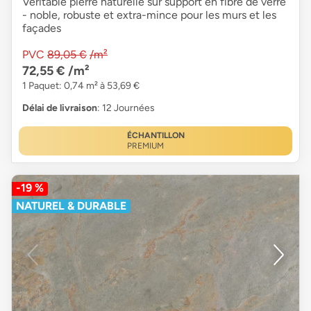
Véritable pierre naturelle sur support en fibre de verre
- noble, robuste et extra-mince pour les murs et les
façades
PVC
89,05 €
/m²
72,55 €
/m²
1 Paquet: 0,74 m² à 53,69 €
Délai de livraison
: 12 Journées
ÉCHANTILLON
PREMIUM
-19 %
NATUREL & DURABLE