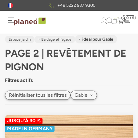
Envoi gratuit
d'échantillons
0
0 / 5
ideal pour Gable
Espace jardin
Bardage et façade
PAGE 2 | REVÊTEMENT DE
PIGNON
Filtres actifs
Réinitialiser tous les filtres
Gable
×
JUSQU'À 30 %
MADE IN GERMANY