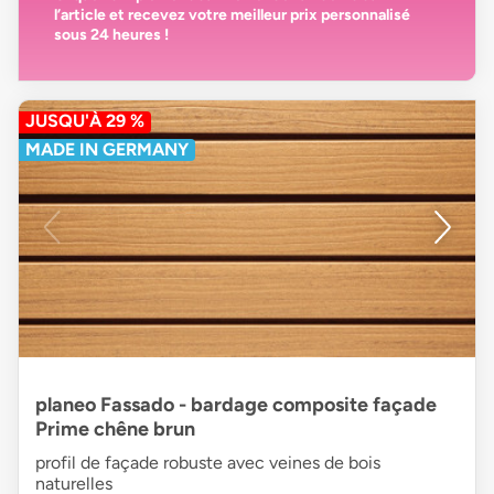
l’article et recevez votre
meilleur prix personnalisé
sous 24 heures
!
JUSQU'À 29 %
MADE IN GERMANY
planeo Fassado - bardage composite façade
Prime chêne brun
profil de façade robuste avec veines de bois
naturelles