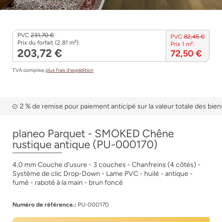
PVC
231,70 €
PVC
82,45 €
Prix du forfait (2,81 m²):
Prix 1 m²:
203,72 €
72,50 €
TVA comprise,
plus frais d’expédition
2 % de remise pour paiement anticipé sur la valeur totale des bien
planeo Parquet - SMOKED Chêne
rustique antique (PU-000170)
4,0 mm Couche d'usure - 3 couches - Chanfreins (4 côtés) -
Système de clic Drop-Down - Lame PVC - huilé - antique -
fumé - raboté à la main - brun foncé
Numéro de référence.:
PU-000170