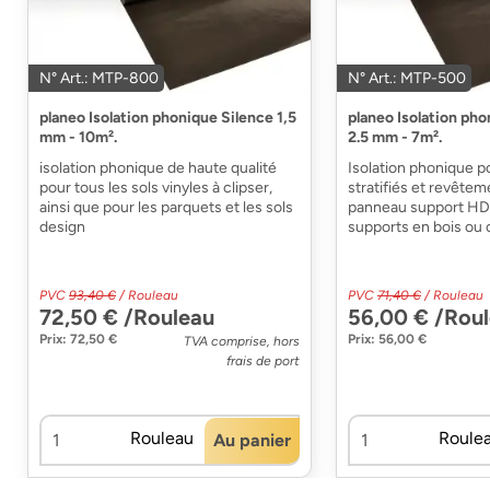
N° Art.: MTP-800
N° Art.: MTP-500
planeo Isolation phonique Silence 1,5
planeo Isolation ph
mm - 10m².
2.5 mm - 7m².
isolation phonique de haute qualité
Isolation phonique p
pour tous les sols vinyles à clipser,
stratifiés et revête
ainsi que pour les parquets et les sols
panneau support HD
design
supports en bois ou
PVC
93,40 €
/ Rouleau
PVC
71,40 €
/ Rouleau
72,50 € /Rouleau
56,00 € /Rou
Prix: 72,50 €
Prix: 56,00 €
TVA comprise, hors
frais de port
Rouleau
Roule
Au panier