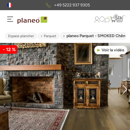
+49 5222 937 9305
0
planeo Parquet - SMOKED Chêne r
Espace plancher
Parquet
- 12 %
Voir la vidéo