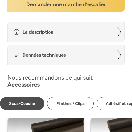
Demander une marche d’escalier
La description
Données techniques
Nous recommandons ce qui suit
Accessoires
Sous-Couche
Plinthes / Clips
Adhésif et su