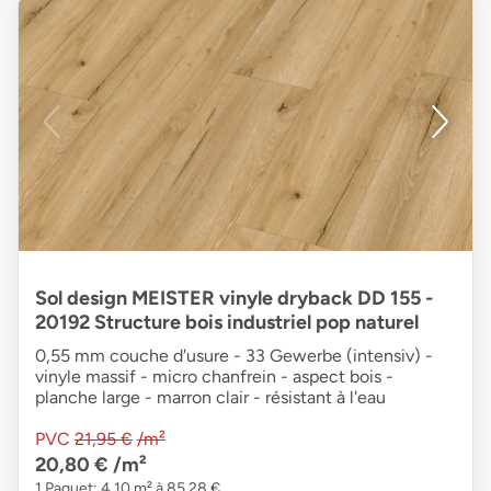
Sol design MEISTER vinyle dryback DD 155 -
20192 Structure bois industriel pop naturel
0,55 mm couche d'usure - 33 Gewerbe (intensiv) -
vinyle massif - micro chanfrein - aspect bois -
planche large - marron clair - résistant à l'eau
PVC
21,95 €
/m²
20,80 €
/m²
1 Paquet: 4,10 m² à 85,28 €