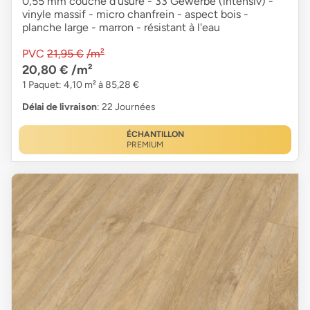
0,55 mm couche d'usure - 33 Gewerbe (intensiv) -
vinyle massif - micro chanfrein - aspect bois -
planche large - marron - résistant à l'eau
PVC
21,95 €
/m²
20,80 €
/m²
1 Paquet: 4,10 m² à 85,28 €
Délai de livraison
: 22 Journées
ÉCHANTILLON
PREMIUM