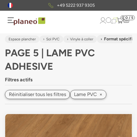
Envoi gratuit
d'échantillons
0
0 / 5
Format spécifiq
Espace plancher
Sol PVC
Vinyle à coller
PAGE 5 | LAME PVC
ADHESIVE
Filtres actifs
Réinitialiser tous les filtres
Lame PVC
×