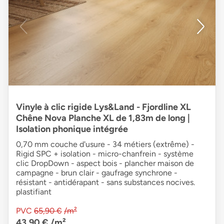
Vinyle à clic rigide Lys&Land - Fjordline XL
Chêne Nova Planche XL de 1,83m de long |
Isolation phonique intégrée
0,70 mm couche d'usure - 34 métiers (extrême) -
Rigid SPC + isolation - micro-chanfrein - système
clic DropDown - aspect bois - plancher maison de
campagne - brun clair - gaufrage synchrone -
résistant - antidérapant - sans substances nocives.
plastifiant
PVC
65,90 €
/m²
43,90 €
/m²