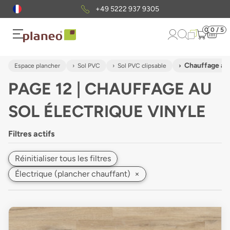
Envoi gratuit
d'échantillons
0
0 / 5
Chauffage au 
Espace plancher
Sol PVC
Sol PVC clipsable
PAGE 12 | CHAUFFAGE AU
SOL ÉLECTRIQUE VINYLE
Filtres actifs
Réinitialiser tous les filtres
Électrique (plancher chauffant)
×