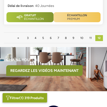
Délai de livraison
: 40 Journées
GRATUIT
ÉCHANTILLON
ÉCHANTILLON
PREMIUM
Précédent
3
4
5
6
7
8
9
10
11
12
CHAÎNE YOUTUBE
REGARDEZ LES VIDÉOS MAINTENANT
Filtrer
(1) 319 Produits