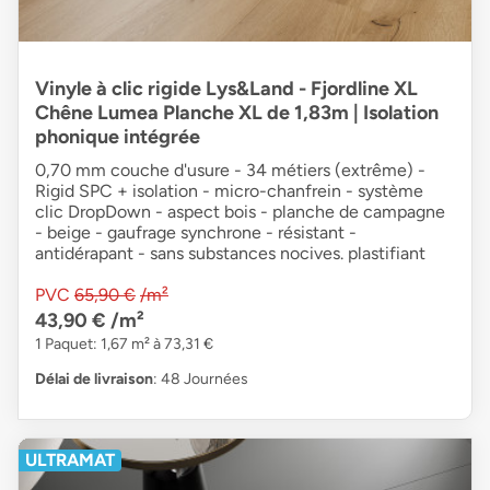
Vinyle à clic rigide Lys&Land - Fjordline XL
Chêne Lumea Planche XL de 1,83m | Isolation
phonique intégrée
0,70 mm couche d'usure - 34 métiers (extrême) -
Rigid SPC + isolation - micro-chanfrein - système
clic DropDown - aspect bois - planche de campagne
- beige - gaufrage synchrone - résistant -
antidérapant - sans substances nocives. plastifiant
PVC
65,90 €
/m²
43,90 €
/m²
1 Paquet: 1,67 m² à 73,31 €
Délai de livraison
: 48 Journées
ULTRAMAT