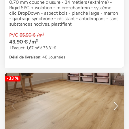
0,70 mm couche d'usure - 34 métiers (extrême) -
Rigid SPC + isolation - micro-chanfrein - système
clic DropDown - aspect bois - planche large - marron
- gaufrage synchrone - résistant - antidérapant - sans
substances nocives. plastifiant
PVC
65,90 €
/m²
43,90 €
/m²
1 Paquet: 1,67 m² à 73,31 €
Délai de livraison
: 48 Journées
-33 %