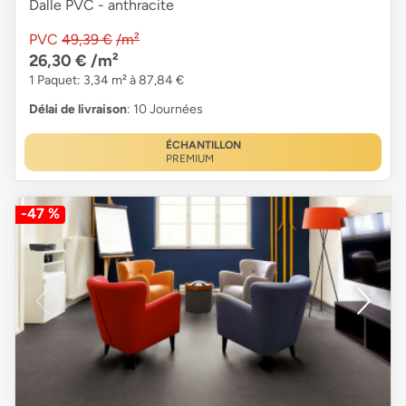
Dalle PVC - anthracite
PVC
49,39 €
/m²
26,30 €
/m²
1 Paquet: 3,34 m² à 87,84 €
Délai de livraison
: 10 Journées
ÉCHANTILLON
PREMIUM
-47 %