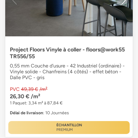
Project Floors Vinyle à coller - floors@work55
TR556/55
0,55 mm Couche d'usure - 42 Industriel (ordinaire) -
Vinyle solide - Chanfreins (4 côtés) - effet béton -
Dalle PVC - gris
PVC
49,39 €
/m²
26,30 €
/m²
1 Paquet: 3,34 m² à 87,84 €
Délai de livraison
: 10 Journées
ÉCHANTILLON
PREMIUM