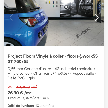
Project Floors Vinyle à coller - floors@work55
ST 760/55
0,55 mm Couche d'usure - 42 Industriel (ordinaire) -
Vinyle solide - Chanfreins (4 côtés) - Aspect dalle -
Dalle PVC - gris
PVC
49,39 €
/m²
26,30 €
/m²
1 Paquet: 3,34 m² à 87,84 €
Délai de livraison
: 10 Journées