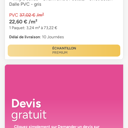
Dalle PVC - gris
PVC
37,02 €
/m²
22,60 €
/m²
1 Paquet: 3,24 m² à 73,22 €
Délai de livraison
: 10 Journées
ÉCHANTILLON
PREMIUM
Devis
gratuit
Cliquez simplement sur
Demander un devis
sur