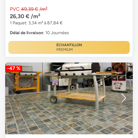
PVC
49,39 €
/m²
26,30 €
/m²
1 Paquet: 3,34 m² à 87,84 €
Délai de livraison
: 10 Journées
ÉCHANTILLON
PREMIUM
-47 %