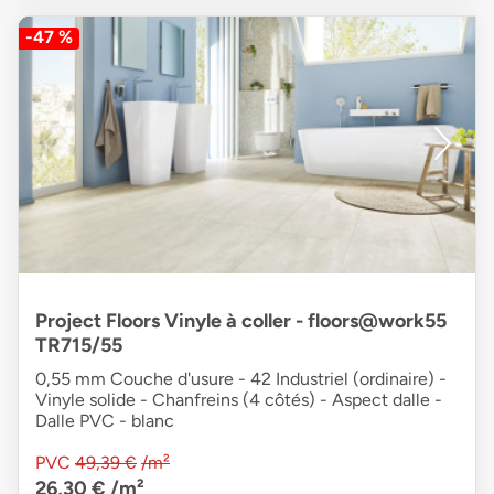
-47 %
Project Floors Vinyle à coller - floors@work55
TR715/55
0,55 mm Couche d'usure - 42 Industriel (ordinaire) -
Vinyle solide - Chanfreins (4 côtés) - Aspect dalle -
Dalle PVC - blanc
PVC
49,39 €
/m²
26,30 €
/m²