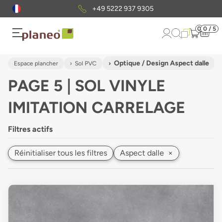
Envoi gratuit
d'échantillons
0
0 / 5
Optique / Design Aspect dalle
Espace plancher
Sol PVC
PAGE 5 | SOL VINYLE
IMITATION CARRELAGE
Filtres actifs
Réinitialiser tous les filtres
Aspect dalle
×