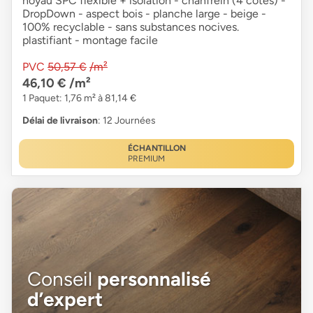
noyau SPC flexible + isolation - chanfrein (4 côtés) -
DropDown - aspect bois - planche large - beige -
100% recyclable - sans substances nocives.
plastifiant - montage facile
PVC
50,57 €
/m²
46,10 €
/m²
1 Paquet: 1,76 m² à 81,14 €
Délai de livraison
: 12 Journées
ÉCHANTILLON
PREMIUM
Conseil
personnalisé
d’expert