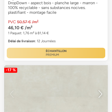
DropDown - aspect bois - planche large - marron -
100% recyclable - sans substances nocives.
plastifiant - montage facile
PVC
50,57 €
/m²
46,10 €
/m²
1 Paquet: 1,76 m² à 81,14 €
Délai de livraison
: 12 Journées
ÉCHANTILLON
PREMIUM
-17 %