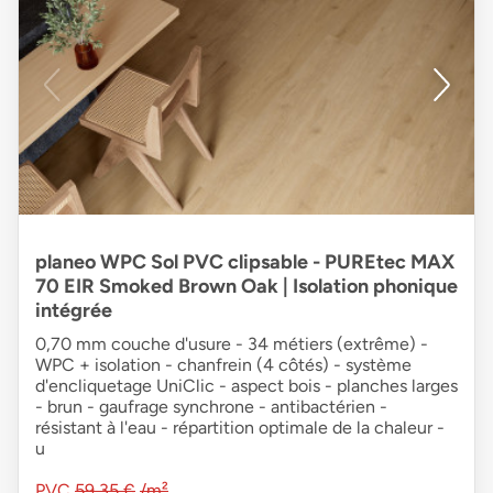
planeo WPC Sol PVC clipsable - PUREtec MAX
70 EIR Smoked Brown Oak | Isolation phonique
intégrée
0,70 mm couche d'usure - 34 métiers (extrême) -
WPC + isolation - chanfrein (4 côtés) - système
d'encliquetage UniClic - aspect bois - planches larges
- brun - gaufrage synchrone - antibactérien -
résistant à l'eau - répartition optimale de la chaleur -
u
PVC
59,35 €
/m²