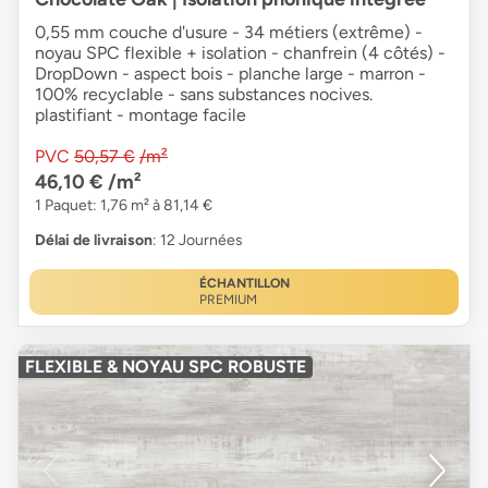
0,55 mm couche d'usure - 34 métiers (extrême) -
noyau SPC flexible + isolation - chanfrein (4 côtés) -
DropDown - aspect bois - planche large - marron -
100% recyclable - sans substances nocives.
plastifiant - montage facile
PVC
50,57 €
/m²
46,10 €
/m²
1 Paquet: 1,76 m² à 81,14 €
Délai de livraison
: 12 Journées
ÉCHANTILLON
PREMIUM
FLEXIBLE & NOYAU SPC ROBUSTE