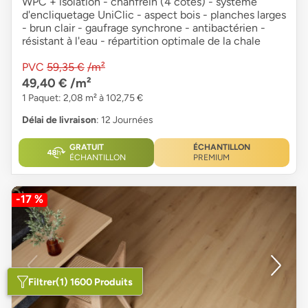
WPC + isolation - chanfrein (4 côtés) - système
d'encliquetage UniClic - aspect bois - planches larges
- brun clair - gaufrage synchrone - antibactérien -
résistant à l'eau - répartition optimale de la chale
PVC
59,35 €
/m²
49,40 €
/m²
1 Paquet: 2,08 m² à 102,75 €
Délai de livraison
: 12 Journées
GRATUIT
ÉCHANTILLON
ÉCHANTILLON
PREMIUM
-17 %
Filtrer
(1) 1600 Produits