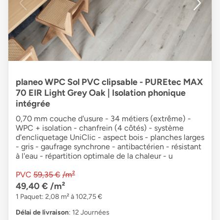
planeo WPC Sol PVC clipsable - PUREtec MAX
70 EIR Light Grey Oak | Isolation phonique
intégrée
0,70 mm couche d'usure - 34 métiers (extrême) -
WPC + isolation - chanfrein (4 côtés) - système
d'encliquetage UniClic - aspect bois - planches larges
- gris - gaufrage synchrone - antibactérien - résistant
à l'eau - répartition optimale de la chaleur - u
PVC
59,35 €
/m²
49,40 €
/m²
1 Paquet: 2,08 m² à 102,75 €
Délai de livraison
: 12 Journées