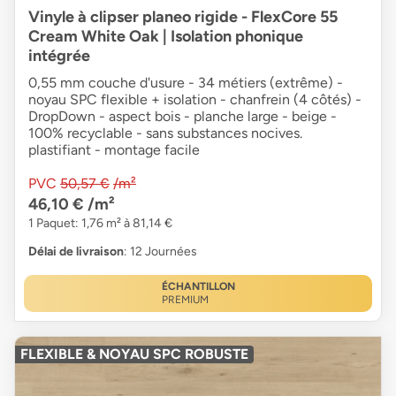
Vinyle à clipser planeo rigide - FlexCore 55
Cream White Oak | Isolation phonique
intégrée
0,55 mm couche d'usure - 34 métiers (extrême) -
noyau SPC flexible + isolation - chanfrein (4 côtés) -
DropDown - aspect bois - planche large - beige -
100% recyclable - sans substances nocives.
plastifiant - montage facile
PVC
50,57 €
/m²
46,10 €
/m²
1 Paquet: 1,76 m² à 81,14 €
Délai de livraison
: 12 Journées
ÉCHANTILLON
PREMIUM
FLEXIBLE & NOYAU SPC ROBUSTE