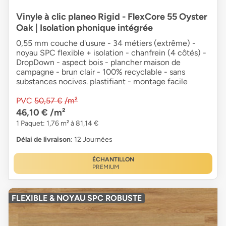
Vinyle à clic planeo Rigid - FlexCore 55 Oyster
Oak | Isolation phonique intégrée
0,55 mm couche d'usure - 34 métiers (extrême) -
noyau SPC flexible + isolation - chanfrein (4 côtés) -
DropDown - aspect bois - plancher maison de
campagne - brun clair - 100% recyclable - sans
substances nocives. plastifiant - montage facile
PVC
50,57 €
/m²
46,10 €
/m²
1 Paquet: 1,76 m² à 81,14 €
Délai de livraison
: 12 Journées
ÉCHANTILLON
PREMIUM
FLEXIBLE & NOYAU SPC ROBUSTE