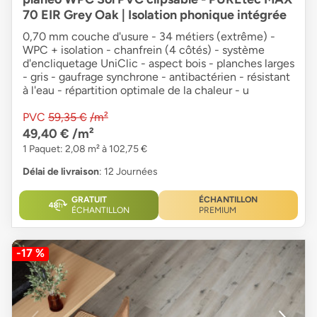
70 EIR Grey Oak | Isolation phonique intégrée
0,70 mm couche d'usure - 34 métiers (extrême) -
WPC + isolation - chanfrein (4 côtés) - système
d'encliquetage UniClic - aspect bois - planches larges
- gris - gaufrage synchrone - antibactérien - résistant
à l'eau - répartition optimale de la chaleur - u
PVC
59,35 €
/m²
49,40 €
/m²
1 Paquet: 2,08 m² à 102,75 €
Délai de livraison
: 12 Journées
GRATUIT
ÉCHANTILLON
ÉCHANTILLON
PREMIUM
-17 %