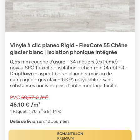
Vinyle à clic planeo Rigid - FlexCore 55 Chêne
glacier blanc | Isolation phonique intégrée
0,55 mm couche d'usure - 34 métiers (extrême) -
noyau SPC flexible + isolation - chanfrein (4 côtés) -
DropDown - aspect bois - plancher maison de
campagne - gris clair - 100% recyclable - sans
substances nocives. plastifiant - montage facile
PVC
50,57 €
/m²
46,10 €
/m²
1 Paquet: 1,76 m² à 81,14 €
Délai de livraison
: 12 Journées
ÉCHANTILLON
PREMIUM