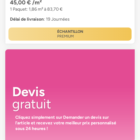
45,00 €
/m²
1 Paquet: 1,86 m² à 83,70 €
Délai de livraison
: 19 Journées
ÉCHANTILLON
PREMIUM
Devis
gratuit
Cliquez simplement sur
Demander un devis
sur
l’article et recevez votre
meilleur prix personnalisé
sous 24 heures
!