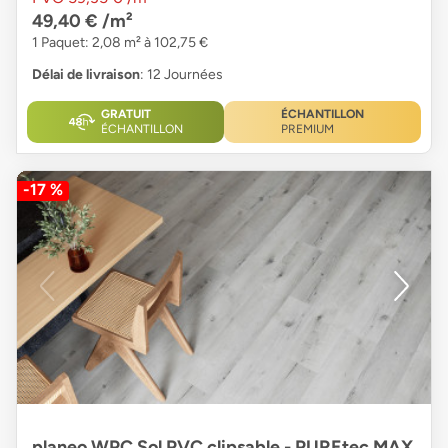
49,40 €
/m²
1 Paquet: 2,08 m² à 102,75 €
Délai de livraison
: 12 Journées
GRATUIT
ÉCHANTILLON
ÉCHANTILLON
PREMIUM
-17 %
planeo WPC Sol PVC clipsable - PUREtec MAX