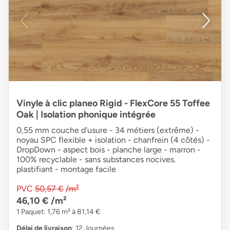
Vinyle à clic planeo Rigid - FlexCore 55 Toffee
Oak | Isolation phonique intégrée
0,55 mm couche d'usure - 34 métiers (extrême) -
noyau SPC flexible + isolation - chanfrein (4 côtés) -
DropDown - aspect bois - planche large - marron -
100% recyclable - sans substances nocives.
plastifiant - montage facile
PVC
50,57 €
/m²
46,10 €
/m²
1 Paquet: 1,76 m² à 81,14 €
Délai de livraison
: 12 Journées