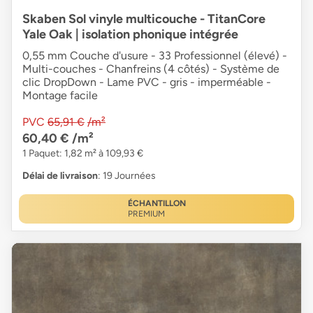
Skaben Sol vinyle multicouche - TitanCore
Yale Oak | isolation phonique intégrée
0,55 mm Couche d'usure - 33 Professionnel (élevé) -
Multi-couches - Chanfreins (4 côtés) - Système de
clic DropDown - Lame PVC - gris - imperméable -
Montage facile
PVC
65,91 €
/m²
60,40 €
/m²
1 Paquet: 1,82 m² à 109,93 €
Délai de livraison
: 19 Journées
ÉCHANTILLON
PREMIUM