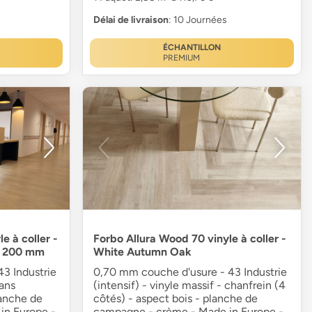
Délai de livraison
: 10 Journées
ÉCHANTILLON
PREMIUM
e à coller -
Forbo Allura Wood 70 vinyle à coller -
x 200 mm
White Autumn Oak
3 Industrie
0,70 mm couche d'usure - 43 Industrie
sans
(intensif) - vinyle massif - chanfrein (4
lanche de
côtés) - aspect bois - planche de
in Europe -
campagne - crème - Made in Europe -