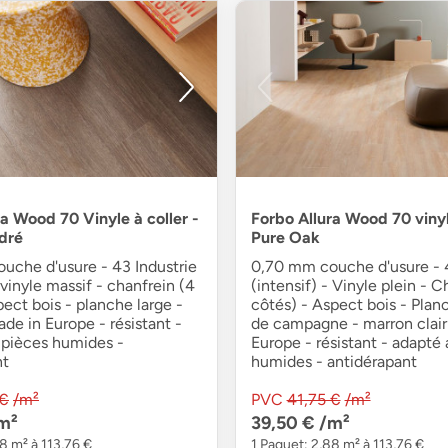
ra Wood 70 Vinyle à coller -
Forbo Allura Wood 70 vinyle
dré
Pure Oak
uche d'usure - 43 Industrie
0,70 mm couche d'usure - 4
 vinyle massif - chanfrein (4
(intensif) - Vinyle plein - C
pect bois - planche large -
côtés) - Aspect bois - Plan
de in Europe - résistant -
de campagne - marron clair
 pièces humides -
Europe - résistant - adapté
nt
humides - antidérapant
 €
/m²
PVC
41,75 €
/m²
m²
39,50 €
/m²
8 m² à 113,76 €
1 Paquet: 2,88 m² à 113,76 €