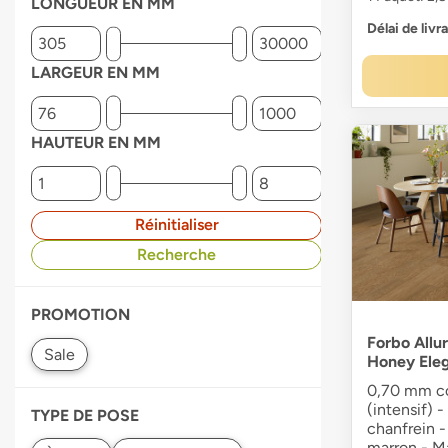
LONGUEUR EN MM
Délai de livr
LARGEUR EN MM
HAUTEUR EN MM
Réinitialiser
Recherche
PROMOTION
Forbo Allu
Honey Ele
0,70 mm co
(intensif) -
TYPE DE POSE
chanfrein -
marron - Ma