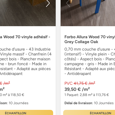
ra Wood 70 vinyle adhésif -
Forbo Allura Wood 70 vinyle
Grey Collage Oak
uche d'usure - 43 Industrie
0,70 mm couche d'usure - 4
- Vinyle massif - Chanfrein (4
(intensif) - Vinyle plein - C
pect bois - Plancher maison
côtés) - Aspect bois - Plan
e - brun foncé - Made in
campagne - gris - Made in 
sistant - Adapté aux pièces
Résistant - Adapté aux piè
Antidérapant
- Antidérapant
 €
/m²
PVC
41,75 €
/m²
m²
39,50 €
/m²
00 m² à 118,50 €
1 Paquet: 2,88 m² à 113,76 €
aison
: 10 Journées
Délai de livraison
: 10 Journées
ÉCHANTILLON
ÉCHANTILLON