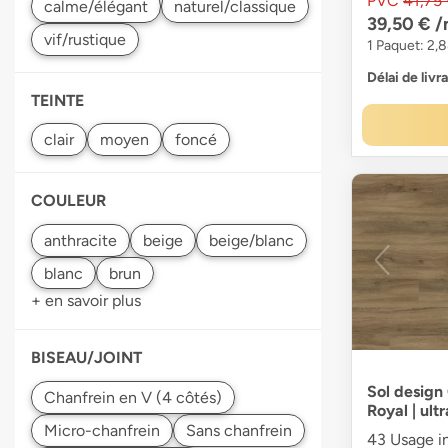
PVC
41,75
39,50 €
/
1 Paquet: 2,8
Délai de livr
TEINTE
COULEUR
+ en savoir plus
BISEAU/JOINT
Sol design
Royal | ult
43 Usage in