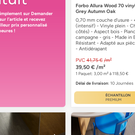
Forbo Allura Wood 70 vinyle
Grey Autumn Oak
simplement sur
Demander
sur l’article et recevez
0,70 mm couche d'usure - 4
lleur prix personnalisé
(intensif) - Vinyle plein - C
heures
!
côtés) - Aspect bois - Plan
campagne - gris - Made in 
Résistant - Adapté aux piè
- Antidérapant
PVC
41,75 €
/m²
39,50 €
/m²
1 Paquet: 3,00 m² à 118,50 €
Délai de livraison
: 10 Journées
ÉCHANTILLON
PREMIUM