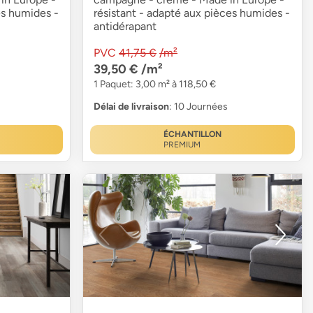
es humides -
résistant - adapté aux pièces humides -
antidérapant
PVC
41,75 €
/m²
39,50 €
/m²
1 Paquet: 3,00 m² à 118,50 €
Délai de livraison
: 10 Journées
ÉCHANTILLON
PREMIUM