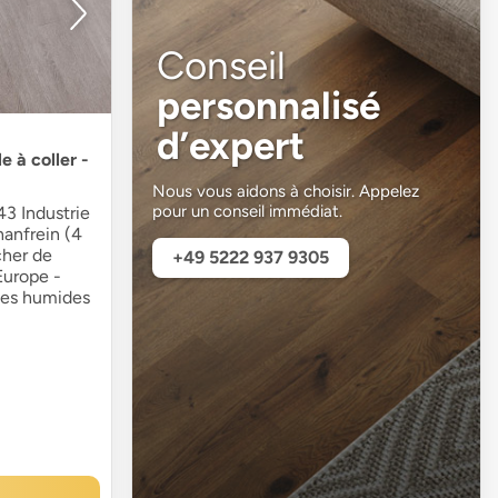
Conseil
personnalisé
d’expert
 à coller -
Nous vous aidons à choisir. Appelez
pour un conseil immédiat.
3 Industrie
hanfrein (4
cher de
+49 5222 937 9305
Europe -
ces humides