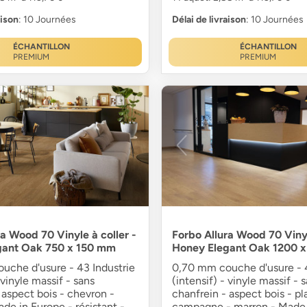
aison
: 10 Journées
Délai de livraison
: 10 Journées
ÉCHANTILLON
ÉCHANTILLON
PREMIUM
PREMIUM
ra Wood 70 Vinyle à coller -
Forbo Allura Wood 70 Vinyl
gant Oak 750 x 150 mm
Honey Elegant Oak 1200 
uche d'usure - 43 Industrie
0,70 mm couche d'usure - 4
 vinyle massif - sans
(intensif) - vinyle massif - 
 aspect bois - chevron -
chanfrein - aspect bois - p
de in Europe - résistant -
campagne - marron - Made 