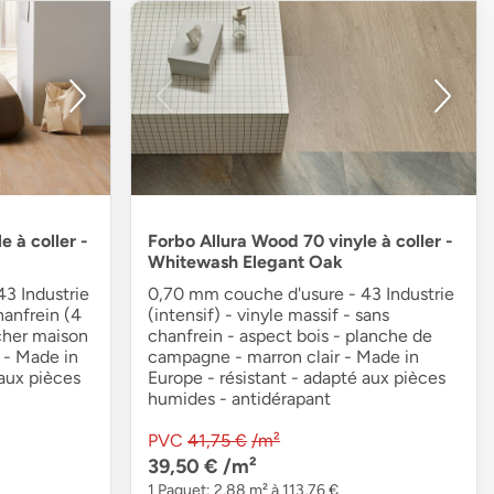
 à coller -
Forbo Allura Wood 70 vinyle à coller -
Whitewash Elegant Oak
3 Industrie
0,70 mm couche d'usure - 43 Industrie
hanfrein (4
(intensif) - vinyle massif - sans
cher maison
chanfrein - aspect bois - planche de
 - Made in
campagne - marron clair - Made in
 aux pièces
Europe - résistant - adapté aux pièces
humides - antidérapant
PVC
41,75 €
/m²
39,50 €
/m²
1 Paquet: 2,88 m² à 113,76 €