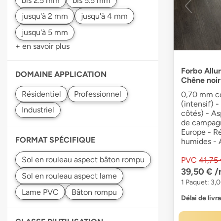
+ en savoir plus
Forbo Allu
DOMAINE APPLICATION
Chêne noir
0,70 mm co
(intensif) 
côtés) - As
de campagn
Europe - Ré
FORMAT SPÉCIFIQUE
humides - 
PVC
41,75
39,50 €
/
1 Paquet: 3,
Délai de livr