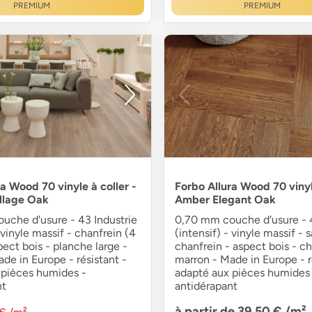
PREMIUM
PREMIUM
a Wood 70 vinyle à coller -
Forbo Allura Wood 70 vinyle
llage Oak
Amber Elegant Oak
uche d'usure - 43 Industrie
0,70 mm couche d'usure - 4
 vinyle massif - chanfrein (4
(intensif) - vinyle massif - 
pect bois - planche large -
chanfrein - aspect bois - c
de in Europe - résistant -
marron - Made in Europe - r
 pièces humides -
adapté aux pièces humides 
nt
antidérapant
à partir de 39,50 €
/m²