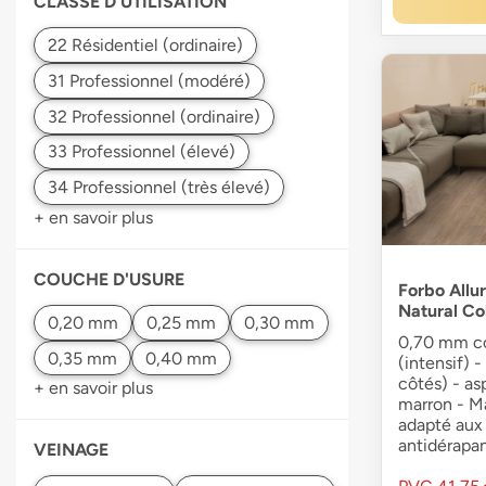
CLASSE D'UTILISATION
+ en savoir plus
COUCHE D'USURE
Forbo Allur
Natural Co
0,70 mm co
(intensif) -
côtés) - as
+ en savoir plus
marron - Ma
adapté aux
antidérapa
VEINAGE