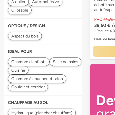
adapté aux
antidérapa
PVC
41,75
39,50 €
/
OPTIQUE / DESIGN
1 Paquet: 4,
Délai de livr
IDEAL POUR
De
CHAUFFAGE AU SOL
gra