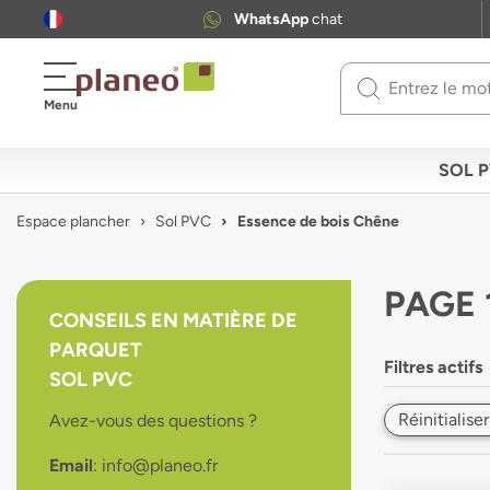
WhatsApp
chat
Use
Menu
up
and
down
SOL 
arrows
to
Espace plancher
Sol PVC
Essence de bois Chêne
select
available
result.
PAGE 
Press
CONSEILS EN MATIÈRE DE
enter
PARQUET
to
Filtres actifs
go
SOL PVC
to
Réinitialiser
Avez-vous des questions ?
selected
search
Email
: info@planeo.fr
result.
Touch