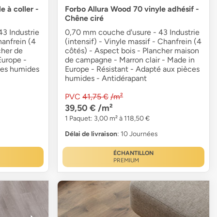
 à coller -
Forbo Allura Wood 70 vinyle adhésif -
Chêne ciré
3 Industrie
0,70 mm couche d'usure - 43 Industrie
hanfrein (4
(intensif) - Vinyle massif - Chanfrein (4
cher de
côtés) - Aspect bois - Plancher maison
Europe -
de campagne - Marron clair - Made in
ces humides
Europe - Résistant - Adapté aux pièces
humides - Antidérapant
PVC
41,75 €
/m²
39,50 €
/m²
1 Paquet: 3,00 m² à 118,50 €
Délai de livraison
: 10 Journées
ÉCHANTILLON
PREMIUM