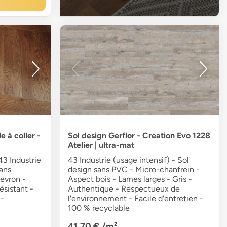
 à coller -
Sol design Gerflor - Creation Evo 1228
Atelier | ultra-mat
3 Industrie
43 Industrie (usage intensif) - Sol
sans
design sans PVC - Micro-chanfrein -
hevron -
Aspect bois - Lames larges - Gris -
ésistant -
Authentique - Respectueux de
-
l'environnement - Facile d'entretien -
100 % recyclable
41,70 €
/m²