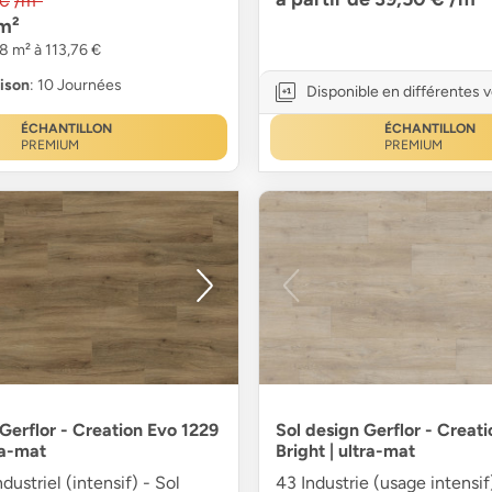
 €
/m²
m²
8 m² à 113,76 €
aison
: 10 Journées
Disponible en différentes 
ÉCHANTILLON
ÉCHANTILLON
PREMIUM
PREMIUM
 Gerflor - Creation Evo 1229
Sol design Gerflor - Creat
ra-mat
Bright | ultra-mat
dustriel (intensif) - Sol
43 Industrie (usage intensif