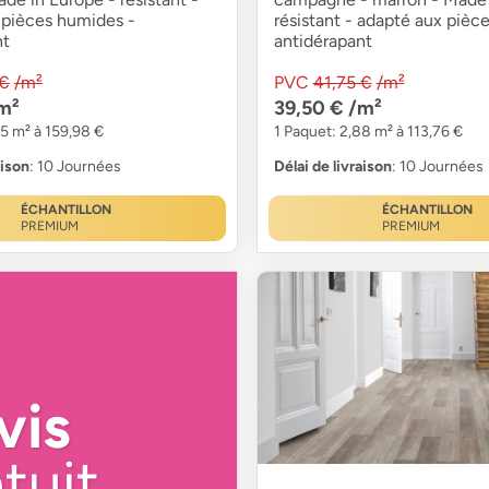
 pièces humides -
résistant - adapté aux pièc
nt
antidérapant
 €
/m²
PVC
41,75 €
/m²
m²
39,50 €
/m²
05 m² à 159,98 €
1 Paquet: 2,88 m² à 113,76 €
aison
: 10 Journées
Délai de livraison
: 10 Journées
ÉCHANTILLON
ÉCHANTILLON
PREMIUM
PREMIUM
vis
tuit