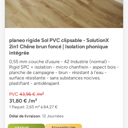
planeo rigide Sol PVC clipsable - SolutionX
2in1 Chêne brun foncé | Isolation phonique
intégrée
0,55 mm couche d'usure - 42 Industrie (normal) -
Rigid SPC + isolation - micro chanfrein - aspect bois -
planche de campagne - brun - résistant à l'eau -
surface résistante - sans substances nocives.
plastifiant - antidérapant
PVC
43,96 €
/m²
31,80 €
/m²
1 Paquet: 2,65 m² à 84,27 €
Délai de livraison
: 12 Journées
GRATUIT
ÉCHANTILLON