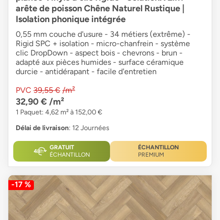
arête de poisson Chêne Naturel Rustique |
Isolation phonique intégrée
0,55 mm couche d'usure - 34 métiers (extrême) -
Rigid SPC + isolation - micro-chanfrein - système
clic DropDown - aspect bois - chevrons - brun -
adapté aux pièces humides - surface céramique
durcie - antidérapant - facile d'entretien
PVC
39,55 €
/m²
32,90 €
/m²
1 Paquet: 4,62 m² à 152,00 €
Délai de livraison
: 12 Journées
GRATUIT
ÉCHANTILLON
ÉCHANTILLON
PREMIUM
-17 %