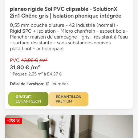
planeo rigide Sol PVC clipsable - SolutionX
2in1 Chêne gris | Isolation phonique intégrée
0,55 mm couche d'usure - 42 Industrie (normal) -
Rigid SPC + isolation - Micro chanfrein - aspect bois -
Plancher maison de campagne - gris - résistant à l'eau
- surface résistante - sans substances nocives.
plastifiant - antidérapant
PVC
43,96 €
/m²
31,80 €
/m²
1 Paquet: 2,65 m² à 84,27 €
Délai de livraison
: 12 Journées
GRATUIT
ÉCHANTILLON
ÉCHANTILLON
PREMIUM
-28 %