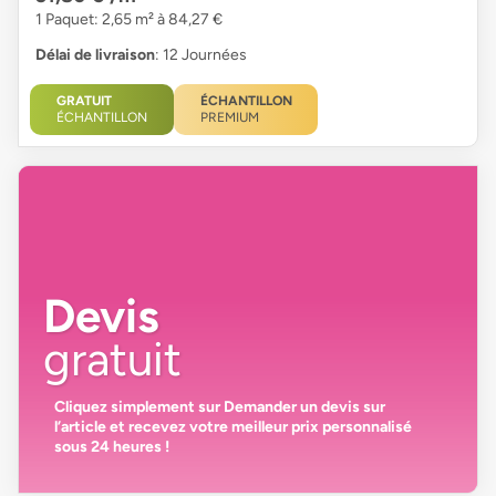
1 Paquet: 2,65 m² à 84,27 €
Délai de livraison
: 12 Journées
GRATUIT
ÉCHANTILLON
ÉCHANTILLON
PREMIUM
Devis
gratuit
Cliquez simplement sur
Demander un devis
sur
l’article et recevez votre
meilleur prix personnalisé
sous 24 heures
!