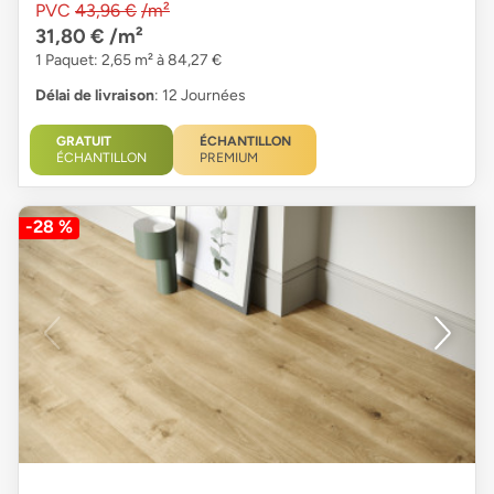
PVC
43,96 €
/m²
31,80 €
/m²
1 Paquet: 2,65 m² à 84,27 €
Délai de livraison
: 12 Journées
GRATUIT
ÉCHANTILLON
ÉCHANTILLON
PREMIUM
-28 %