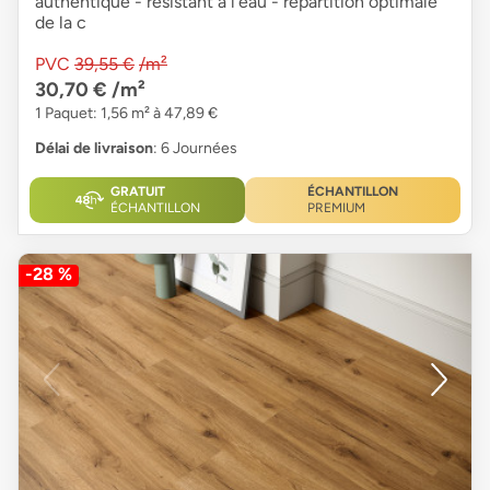
authentique - résistant à l'eau - répartition optimale
de la c
PVC
39,55 €
/m²
30,70 €
/m²
1 Paquet: 1,56 m² à 47,89 €
Délai de livraison
: 6 Journées
GRATUIT
ÉCHANTILLON
ÉCHANTILLON
PREMIUM
-28 %