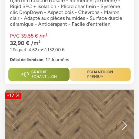
0,55 mm couche d'usure - 34 métiers (extrême) -
Rigid SPC + isolation - Micro chanfrein - Système
clic DropDown - Aspect bois - Chevrons - Marron
clair - Adapté aux pièces humides - Surface durcie
céramique - Antidérapant - Facile d'entretien
PVC
39,55 €
/m²
32,90 €
/m²
1 Paquet: 4,62 m² à 152,00 €
Délai de livraison
: 12 Journées
GRATUIT
ÉCHANTILLON
ÉCHANTILLON
PREMIUM
-17 %