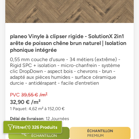
planeo Vinyle à clipser rigide - SolutionX 2in1
arête de poisson chêne brun naturel | Isolation
phonique intégrée
0,55 mm couche d'usure - 34 métiers (extrême) -
Rigid SPC + isolation - micro-chanfrein - système
clic DropDown - aspect bois - chevrons - brun -
adapté aux pièces humides - surface céramique
durcie - antidérapant - facile d'entretien
PVC
39,55 €
/m²
32,90 €
/m²
1 Paquet: 4,62 m² à 152,00 €
Délai de livraison
: 12 Journées
Filtrer
(1) 326 Produits
GRATUIT
ÉCHANTILLON
ÉCHANTILLON
PREMIUM