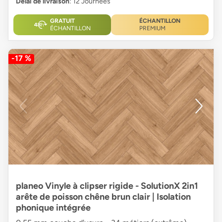
Délai de livraison
: 12 Journées
GRATUIT
ÉCHANTILLON
ÉCHANTILLON
PREMIUM
-17 %
planeo Vinyle à clipser rigide - SolutionX 2in1
arête de poisson chêne brun clair | Isolation
phonique intégrée