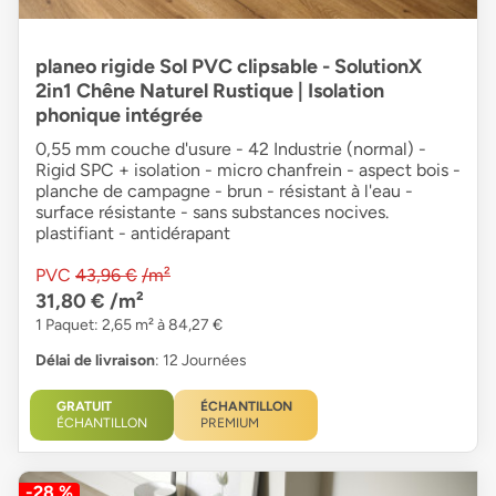
planeo rigide Sol PVC clipsable - SolutionX
2in1 Chêne Naturel Rustique | Isolation
phonique intégrée
0,55 mm couche d'usure - 42 Industrie (normal) -
Rigid SPC + isolation - micro chanfrein - aspect bois -
planche de campagne - brun - résistant à l'eau -
surface résistante - sans substances nocives.
plastifiant - antidérapant
PVC
43,96 €
/m²
31,80 €
/m²
1 Paquet: 2,65 m² à 84,27 €
Délai de livraison
: 12 Journées
GRATUIT
ÉCHANTILLON
ÉCHANTILLON
PREMIUM
-28 %