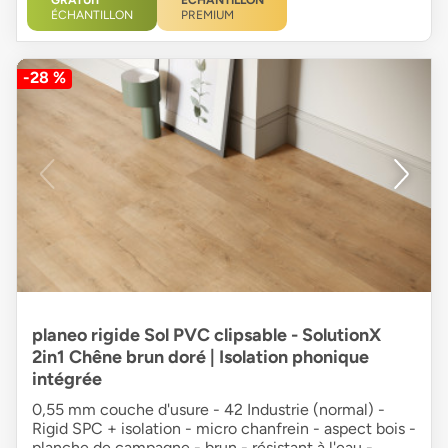
ÉCHANTILLON
PREMIUM
-28 %
planeo rigide Sol PVC clipsable - SolutionX
2in1 Chêne brun doré | Isolation phonique
intégrée
0,55 mm couche d'usure - 42 Industrie (normal) -
Rigid SPC + isolation - micro chanfrein - aspect bois -
planche de campagne - brun - résistant à l'eau -