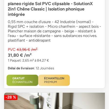
planeo rigide Sol PVC clipsable - SolutionX
2in1 Chêne Classic | Isolation phonique
intégrée
0,55 mm couche d'usure - 42 Industrie (normal) -
Rigid SPC + isolation - Micro chanfrein - aspect bois -
Plancher maison de campagne - beige - résistant à
l'eau - surface résistante - sans substances nocives.
plastifiant - antidérapant
PVC
43,96 €
/m²
31,80 €
/m²
1 Paquet: 2,65 m² à 84,27 €
Délai de livraison
: 12 Journées
GRATUIT
ÉCHANTILLON
ÉCHANTILLON
PREMIUM
-28 %