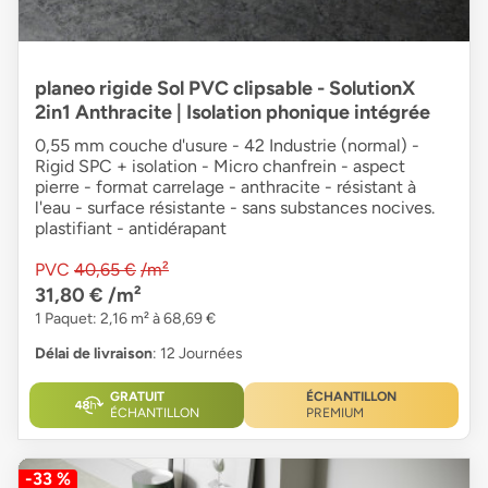
planeo rigide Sol PVC clipsable - SolutionX
2in1 Anthracite | Isolation phonique intégrée
0,55 mm couche d'usure - 42 Industrie (normal) -
Rigid SPC + isolation - Micro chanfrein - aspect
pierre - format carrelage - anthracite - résistant à
l'eau - surface résistante - sans substances nocives.
plastifiant - antidérapant
PVC
40,65 €
/m²
31,80 €
/m²
1 Paquet: 2,16 m² à 68,69 €
Délai de livraison
: 12 Journées
GRATUIT
ÉCHANTILLON
ÉCHANTILLON
PREMIUM
-33 %