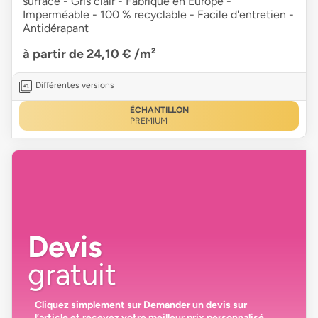
surface - Gris clair - Fabriqué en Europe -
Imperméable - 100 % recyclable - Facile d'entretien -
Antidérapant
à partir de 24,10 €
/m²
Différentes versions
ÉCHANTILLON
PREMIUM
Devis
gratuit
Cliquez simplement sur
Demander un devis
sur
l’article et recevez votre
meilleur prix personnalisé