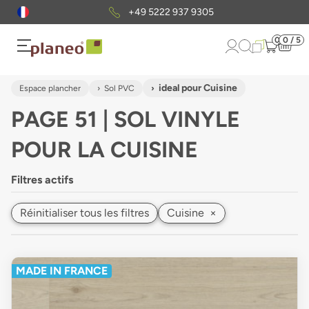
Envoi gratuit
d'échantillons
0
0 / 5
ideal pour Cuisine
Espace plancher
Sol PVC
PAGE 51 | SOL VINYLE
POUR LA CUISINE
Filtres actifs
Réinitialiser tous les filtres
Cuisine
×
MADE IN FRANCE