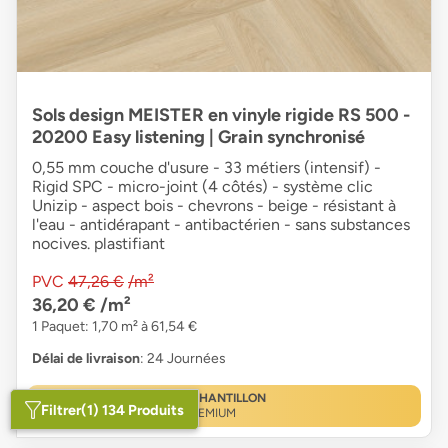
Sols design MEISTER en vinyle rigide RS 500 -
20200 Easy listening | Grain synchronisé
0,55 mm couche d'usure - 33 métiers (intensif) -
Rigid SPC - micro-joint (4 côtés) - système clic
Unizip - aspect bois - chevrons - beige - résistant à
l'eau - antidérapant - antibactérien - sans substances
nocives. plastifiant
PVC
47,26 €
/m²
36,20 €
/m²
1 Paquet: 1,70 m² à 61,54 €
Délai de livraison
: 24 Journées
ÉCHANTILLON
Filtrer
(1) 134 Produits
PREMIUM