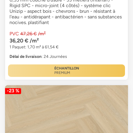
Rigid SPC - micro-joint (4 côtés) - système clic
Unizip - aspect bois - chevrons - brun - résistant à
l'eau - antidérapant - antibactérien - sans substances
nocives. plastifiant
PVC
47,26 €
/m²
36,20 €
/m²
1 Paquet: 1,70 m² à 61,54 €
Délai de livraison
: 24 Journées
ÉCHANTILLON
PREMIUM
-23 %