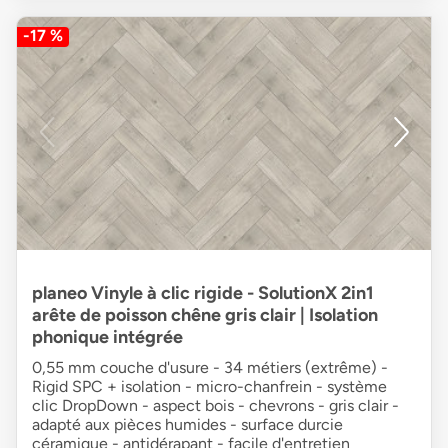
-17 %
planeo Vinyle à clic rigide - SolutionX 2in1
arête de poisson chêne gris clair | Isolation
phonique intégrée
0,55 mm couche d'usure - 34 métiers (extrême) -
Rigid SPC + isolation - micro-chanfrein - système
clic DropDown - aspect bois - chevrons - gris clair -
adapté aux pièces humides - surface durcie
céramique - antidérapant - facile d'entretien