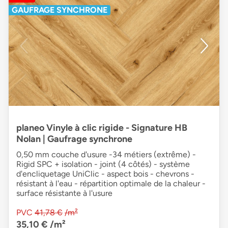
GAUFRAGE SYNCHRONE
planeo Vinyle à clic rigide - Signature HB
Nolan | Gaufrage synchrone
0,50 mm couche d'usure -34 métiers (extrême) -
Rigid SPC + isolation - joint (4 côtés) - système
d'encliquetage UniClic - aspect bois - chevrons -
résistant à l'eau - répartition optimale de la chaleur -
surface résistante à l'usure
PVC
41,78 €
/m²
35,10 €
/m²