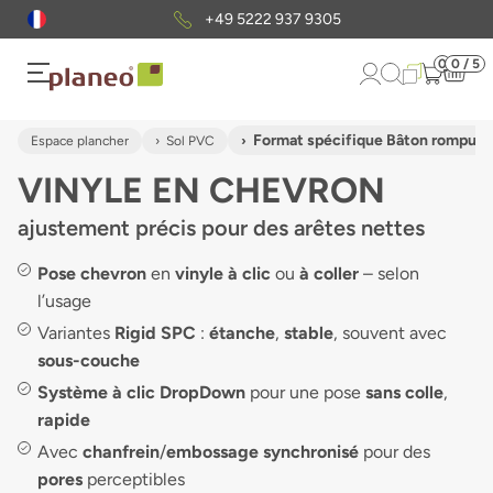
Envoi gratuit
d'échantillons
0
0 / 5
Format spécifique Bâton rompu
Espace plancher
Sol PVC
VINYLE EN CHEVRON
ajustement précis pour des arêtes nettes
Pose chevron
en
vinyle à clic
ou
à coller
– selon
l’usage
Variantes
Rigid SPC
:
étanche
,
stable
, souvent avec
sous-couche
Système à clic DropDown
pour une pose
sans colle
,
rapide
Avec
chanfrein
/
embossage synchronisé
pour des
pores
perceptibles