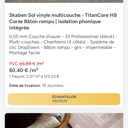
Skaben Sol vinyle multicouche - TitanCore HB
Corse Bâton rompu | isolation phonique
intégrée
0,55 mm Couche d'usure - 33 Professionnel (élevé) -
Multi-couches - Chanfreins (4 côtés) - Système de
clic DropDown - Bâton rompu - gris - imperméable -
Montage facile
PVC
65,89 €
/m²
60,40 €
/m²
1 Paquet: 2,07 m² à 125,03 €
Délai de livraison
: 19 Journées
ÉCHANTILLON
PREMIUM