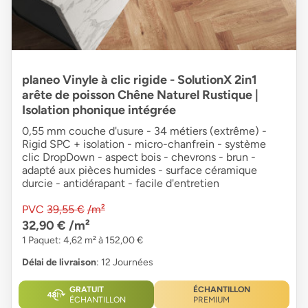
planeo Vinyle à clic rigide - SolutionX 2in1
arête de poisson Chêne Naturel Rustique |
Isolation phonique intégrée
0,55 mm couche d'usure - 34 métiers (extrême) -
Rigid SPC + isolation - micro-chanfrein - système
clic DropDown - aspect bois - chevrons - brun -
adapté aux pièces humides - surface céramique
durcie - antidérapant - facile d'entretien
PVC
39,55 €
/m²
32,90 €
/m²
1 Paquet: 4,62 m² à 152,00 €
Délai de livraison
: 12 Journées
GRATUIT
ÉCHANTILLON
ÉCHANTILLON
PREMIUM