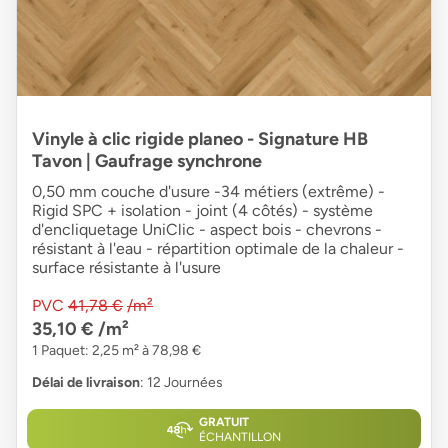
Vinyle à clic rigide planeo - Signature HB
Tavon | Gaufrage synchrone
0,50 mm couche d'usure -34 métiers (extrême) -
Rigid SPC + isolation - joint (4 côtés) - système
d'encliquetage UniClic - aspect bois - chevrons -
résistant à l'eau - répartition optimale de la chaleur -
surface résistante à l'usure
PVC
41,78 €
/m²
35,10 €
/m²
1 Paquet: 2,25 m² à 78,98 €
Délai de livraison
: 12 Journées
GRATUIT
ÉCHANTILLON