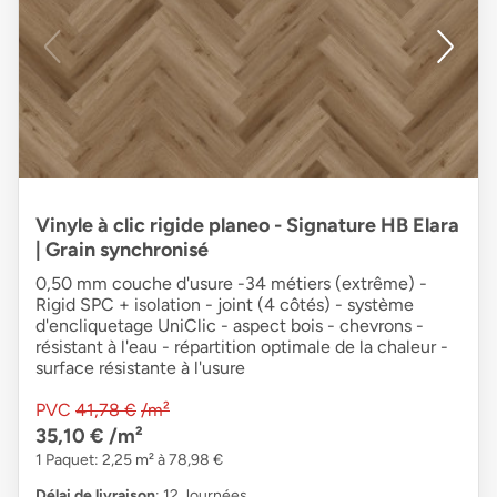
Vinyle à clic rigide planeo - Signature HB Elara
| Grain synchronisé
0,50 mm couche d'usure -34 métiers (extrême) -
Rigid SPC + isolation - joint (4 côtés) - système
d'encliquetage UniClic - aspect bois - chevrons -
résistant à l'eau - répartition optimale de la chaleur -
surface résistante à l'usure
PVC
41,78 €
/m²
35,10 €
/m²
1 Paquet: 2,25 m² à 78,98 €
Délai de livraison
: 12 Journées