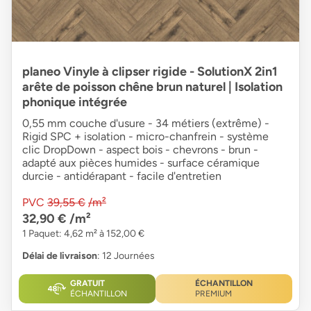
planeo Vinyle à clipser rigide - SolutionX 2in1
arête de poisson chêne brun naturel | Isolation
phonique intégrée
0,55 mm couche d'usure - 34 métiers (extrême) -
Rigid SPC + isolation - micro-chanfrein - système
clic DropDown - aspect bois - chevrons - brun -
adapté aux pièces humides - surface céramique
durcie - antidérapant - facile d'entretien
PVC
39,55 €
/m²
32,90 €
/m²
1 Paquet: 4,62 m² à 152,00 €
Délai de livraison
: 12 Journées
GRATUIT
ÉCHANTILLON
ÉCHANTILLON
PREMIUM