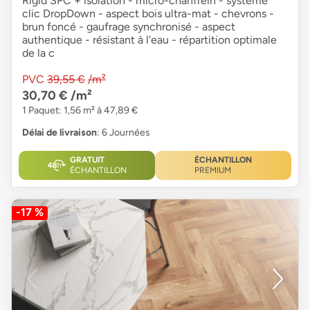
Rigid SPC + isolation - micro-chanfrein - système
clic DropDown - aspect bois ultra-mat - chevrons -
brun foncé - gaufrage synchronisé - aspect
authentique - résistant à l'eau - répartition optimale
de la c
PVC
39,55 €
/m²
30,70 €
/m²
1 Paquet: 1,56 m² à 47,89 €
Délai de livraison
: 6 Journées
GRATUIT
ÉCHANTILLON
ÉCHANTILLON
PREMIUM
-17 %