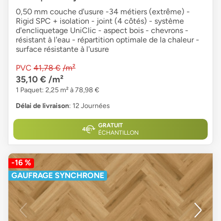
0,50 mm couche d'usure -34 métiers (extrême) -
Rigid SPC + isolation - joint (4 côtés) - système
d'encliquetage UniClic - aspect bois - chevrons -
résistant à l'eau - répartition optimale de la chaleur -
surface résistante à l'usure
PVC
41,78 €
/m²
35,10 €
/m²
1 Paquet: 2,25 m² à 78,98 €
Délai de livraison
: 12 Journées
GRATUIT
ÉCHANTILLON
-16 %
GAUFRAGE SYNCHRONE