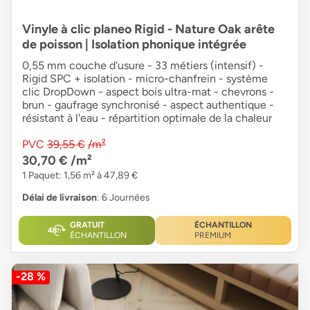
Vinyle à clic planeo Rigid - Nature Oak arête
de poisson | Isolation phonique intégrée
0,55 mm couche d'usure - 33 métiers (intensif) -
Rigid SPC + isolation - micro-chanfrein - système
clic DropDown - aspect bois ultra-mat - chevrons -
brun - gaufrage synchronisé - aspect authentique -
résistant à l'eau - répartition optimale de la chaleur
PVC
39,55 €
/m²
30,70 €
/m²
1 Paquet: 1,56 m² à 47,89 €
Délai de livraison
: 6 Journées
GRATUIT
ÉCHANTILLON
ÉCHANTILLON
PREMIUM
-28 %