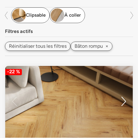
Clipsable
À coller
Filtres actifs
Réinitialiser tous les filtres
Bâton rompu
×
-22 %