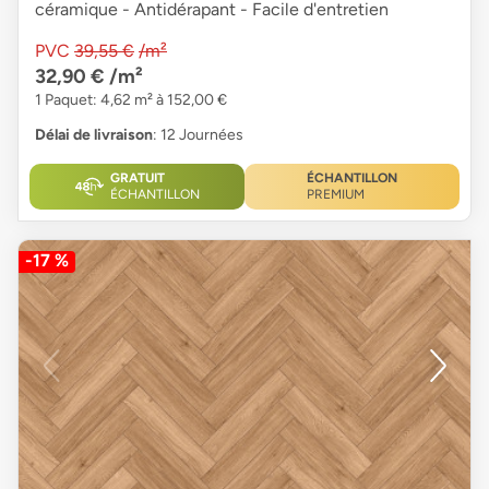
céramique - Antidérapant - Facile d'entretien
PVC
39,55 €
/m²
32,90 €
/m²
1 Paquet: 4,62 m² à 152,00 €
Délai de livraison
: 12 Journées
GRATUIT
ÉCHANTILLON
ÉCHANTILLON
PREMIUM
-17 %