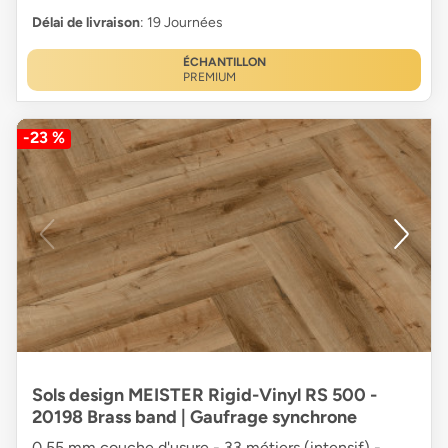
Délai de livraison
: 19 Journées
ÉCHANTILLON
PREMIUM
-23 %
Sols design MEISTER Rigid-Vinyl RS 500 -
20198 Brass band | Gaufrage synchrone
0,55 mm couche d'usure - 33 métiers (intensif) -