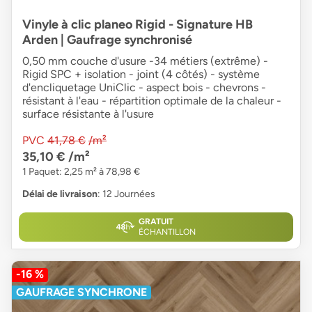
Vinyle à clic planeo Rigid - Signature HB
Arden | Gaufrage synchronisé
0,50 mm couche d'usure -34 métiers (extrême) -
Rigid SPC + isolation - joint (4 côtés) - système
d'encliquetage UniClic - aspect bois - chevrons -
résistant à l'eau - répartition optimale de la chaleur -
surface résistante à l'usure
PVC
41,78 €
/m²
35,10 €
/m²
1 Paquet: 2,25 m² à 78,98 €
Délai de livraison
: 12 Journées
GRATUIT
ÉCHANTILLON
-16 %
GAUFRAGE SYNCHRONE