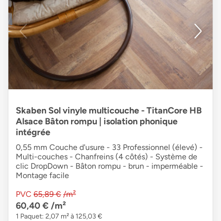
Skaben Sol vinyle multicouche - TitanCore HB
Alsace Bâton rompu | isolation phonique
intégrée
0,55 mm Couche d'usure - 33 Professionnel (élevé) -
Multi-couches - Chanfreins (4 côtés) - Système de
clic DropDown - Bâton rompu - brun - imperméable -
Montage facile
PVC
65,89 €
/m²
60,40 €
/m²
1 Paquet: 2,07 m² à 125,03 €