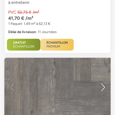
à entretenir
PVC
52,75 €
/m²
41,70 €
/m²
1 Paquet: 1,49 m² à 62,13 €
Délai de livraison
: 11 Journées
GRATUIT
ÉCHANTILLON
ÉCHANTILLON
PREMIUM