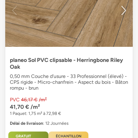
planeo Sol PVC clipsable - Herringbone Riley
Oak
0,50 mm Couche d'usure - 33 Professionnel (élevé) -
CPS rigide - Micro-chanfrein - Aspect du bois - Bâton
rompu - brun
PVC
46,17 €
/m²
41,70 €
/m²
1 Paquet: 1,75 m² à 72,98 €
Délai de livraison
: 12 Journées
GRATUIT
ÉCHANTILLON