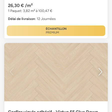
26,30 €
/m²
1 Paquet: 3,82 m² à 100,47 €
Délai de livraison
: 12 Journées
ÉCHANTILLON
PREMIUM
Gerflor vinyle adhésif - Virtuo 55 Glue Down