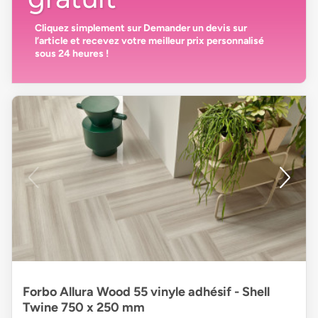
Cliquez simplement sur
Demander un devis
sur
l’article et recevez votre
meilleur prix personnalisé
sous 24 heures
!
Forbo Allura Wood 55 vinyle adhésif - Shell
Twine 750 x 250 mm