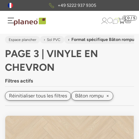
Envoi gratuit
d'échantillons
0
0 / 5
Format spécifique Bâton rompu
Espace plancher
Sol PVC
PAGE 3 | VINYLE EN
CHEVRON
Filtres actifs
Réinitialiser tous les filtres
Bâton rompu
×