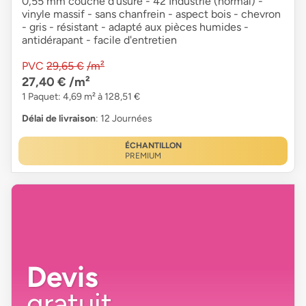
0,55 mm couche d'usure - 42 Industrie (normal) -
vinyle massif - sans chanfrein - aspect bois - chevron
- gris - résistant - adapté aux pièces humides -
antidérapant - facile d'entretien
PVC
29,65 €
/m²
27,40 €
/m²
1 Paquet: 4,69 m² à 128,51 €
Délai de livraison
: 12 Journées
ÉCHANTILLON
PREMIUM
Devis
gratuit