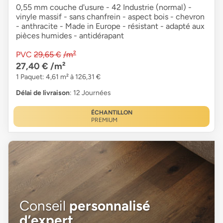
0,55 mm couche d'usure - 42 Industrie (normal) -
vinyle massif - sans chanfrein - aspect bois - chevron
- anthracite - Made in Europe - résistant - adapté aux
pièces humides - antidérapant
PVC
29,65 €
/m²
27,40 €
/m²
1 Paquet: 4,61 m² à 126,31 €
Délai de livraison
: 12 Journées
ÉCHANTILLON
PREMIUM
Conseil
personnalisé
d’expert