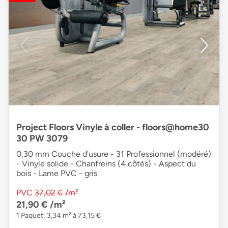
Project Floors Vinyle à coller - floors@home30
30 PW 3079
0,30 mm Couche d'usure - 31 Professionnel (modéré)
- Vinyle solide - Chanfreins (4 côtés) - Aspect du
bois - Lame PVC - gris
PVC
37,02 €
/m²
21,90 €
/m²
1 Paquet: 3,34 m² à 73,15 €