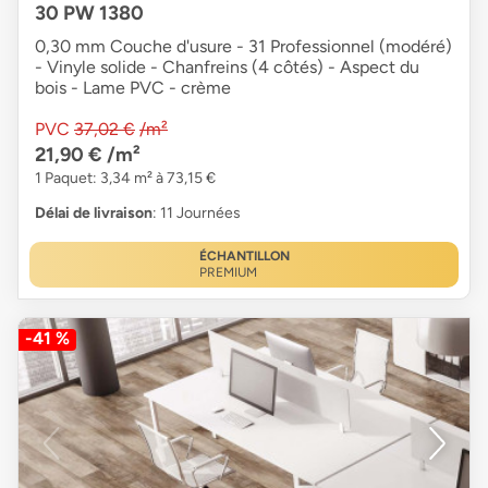
30 PW 1380
0,30 mm Couche d'usure - 31 Professionnel (modéré)
- Vinyle solide - Chanfreins (4 côtés) - Aspect du
bois - Lame PVC - crème
PVC
37,02 €
/m²
21,90 €
/m²
1 Paquet: 3,34 m² à 73,15 €
Délai de livraison
: 11 Journées
ÉCHANTILLON
PREMIUM
-41 %