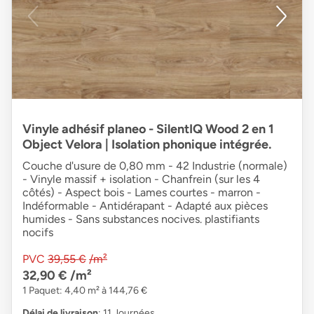
Vinyle adhésif planeo - SilentIQ Wood 2 en 1
Object Velora | Isolation phonique intégrée.
Couche d'usure de 0,80 mm - 42 Industrie (normale)
- Vinyle massif + isolation - Chanfrein (sur les 4
côtés) - Aspect bois - Lames courtes - marron -
Indéformable - Antidérapant - Adapté aux pièces
humides - Sans substances nocives. plastifiants
nocifs
PVC
39,55 €
/m²
32,90 €
/m²
1 Paquet: 4,40 m² à 144,76 €
Délai de livraison
: 11 Journées