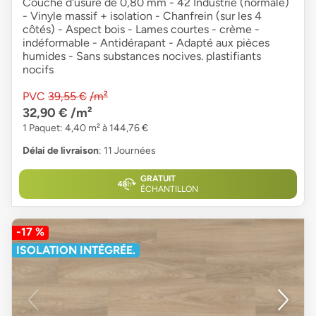
Couche d'usure de 0,80 mm - 42 Industrie (normale)
- Vinyle massif + isolation - Chanfrein (sur les 4
côtés) - Aspect bois - Lames courtes - crème -
indéformable - Antidérapant - Adapté aux pièces
humides - Sans substances nocives. plastifiants
nocifs
PVC
39,55 €
/m²
32,90 €
/m²
1 Paquet: 4,40 m² à 144,76 €
Délai de livraison
: 11 Journées
GRATUIT
ÉCHANTILLON
-17 %
ISOLATION INTÉGRÉE.