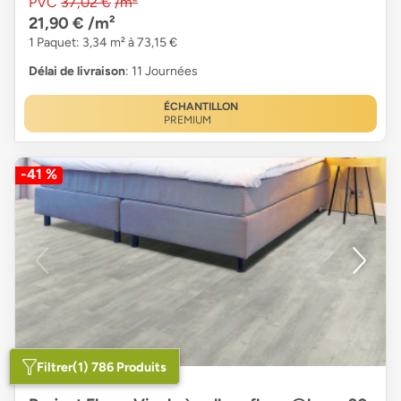
PVC
37,02 €
/m²
21,90 €
/m²
1 Paquet: 3,34 m² à 73,15 €
Délai de livraison
: 11 Journées
ÉCHANTILLON
PREMIUM
-41 %
Filtrer
(1) 786 Produits