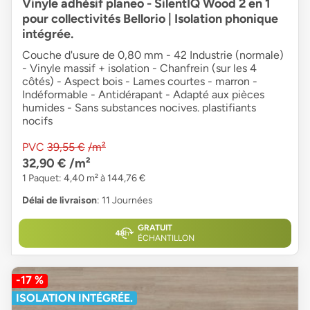
Vinyle adhésif planeo - SilentIQ Wood 2 en 1
pour collectivités Bellorio | Isolation phonique
intégrée.
Couche d'usure de 0,80 mm - 42 Industrie (normale)
- Vinyle massif + isolation - Chanfrein (sur les 4
côtés) - Aspect bois - Lames courtes - marron -
Indéformable - Antidérapant - Adapté aux pièces
humides - Sans substances nocives. plastifiants
nocifs
PVC
39,55 €
/m²
32,90 €
/m²
1 Paquet: 4,40 m² à 144,76 €
Délai de livraison
: 11 Journées
GRATUIT
ÉCHANTILLON
-17 %
ISOLATION INTÉGRÉE.