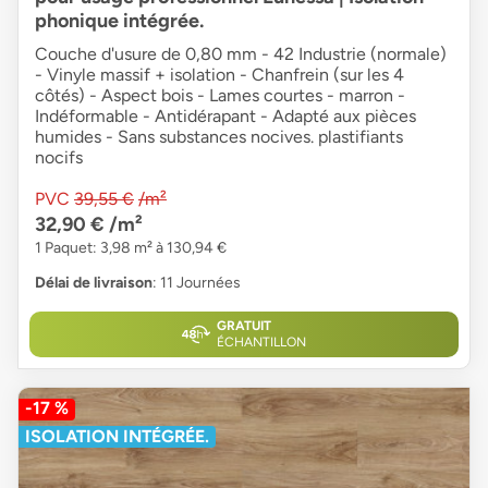
phonique intégrée.
Couche d'usure de 0,80 mm - 42 Industrie (normale)
- Vinyle massif + isolation - Chanfrein (sur les 4
côtés) - Aspect bois - Lames courtes - marron -
Indéformable - Antidérapant - Adapté aux pièces
humides - Sans substances nocives. plastifiants
nocifs
PVC
39,55 €
/m²
32,90 €
/m²
1 Paquet: 3,98 m² à 130,94 €
Délai de livraison
: 11 Journées
GRATUIT
ÉCHANTILLON
-17 %
ISOLATION INTÉGRÉE.