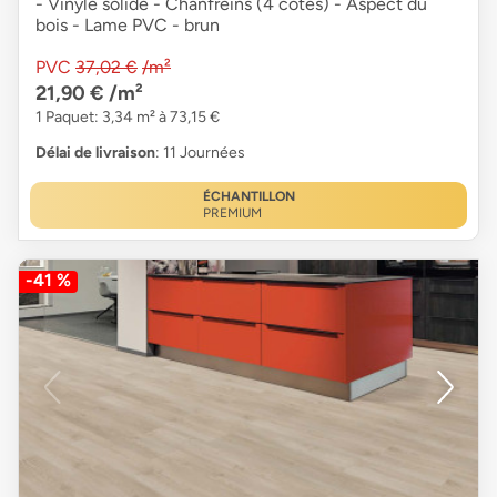
- Vinyle solide - Chanfreins (4 côtés) - Aspect du
bois - Lame PVC - brun
PVC
37,02 €
/m²
21,90 €
/m²
1 Paquet: 3,34 m² à 73,15 €
Délai de livraison
: 11 Journées
ÉCHANTILLON
PREMIUM
-41 %