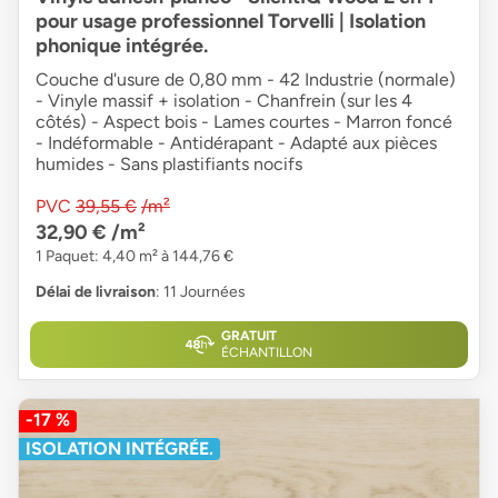
pour usage professionnel Torvelli | Isolation
phonique intégrée.
Couche d'usure de 0,80 mm - 42 Industrie (normale)
- Vinyle massif + isolation - Chanfrein (sur les 4
côtés) - Aspect bois - Lames courtes - Marron foncé
- Indéformable - Antidérapant - Adapté aux pièces
humides - Sans plastifiants nocifs
PVC
39,55 €
/m²
32,90 €
/m²
1 Paquet: 4,40 m² à 144,76 €
Délai de livraison
: 11 Journées
GRATUIT
ÉCHANTILLON
-17 %
ISOLATION INTÉGRÉE.