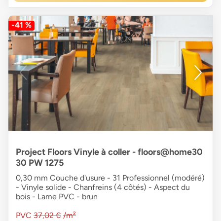
-41 %
Project Floors Vinyle à coller - floors@home30
30 PW 1275
0,30 mm Couche d'usure - 31 Professionnel (modéré)
- Vinyle solide - Chanfreins (4 côtés) - Aspect du
bois - Lame PVC - brun
PVC
37,02 €
/m²