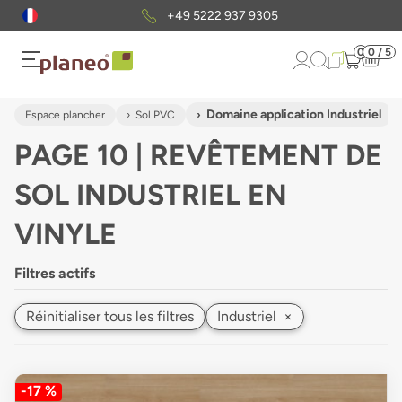
Envoi gratuit
d'échantillons
0
0 / 5
Domaine application Industriel
Espace plancher
Sol PVC
PAGE 10 | REVÊTEMENT DE
SOL INDUSTRIEL EN
VINYLE
Filtres actifs
Réinitialiser tous les filtres
Industriel
×
-17 %