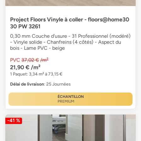
Project Floors Vinyle à coller - floors@home30
30 PW 3261
0,30 mm Couche d'usure - 31 Professionnel (modéré)
- Vinyle solide - Chanfreins (4 côtés) - Aspect du
bois - Lame PVC - beige
PVC
37,02 €
/m²
21,90 €
/m²
1 Paquet: 3,34 m² à 73,15 €
Délai de livraison
: 25 Journées
ÉCHANTILLON
PREMIUM
-41 %