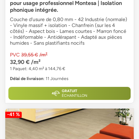
pour usage professionnel Montesa | Isolation
phonique intégrée.
Couche d'usure de 0,80 mm - 42 Industrie (normale)
- Vinyle massif + isolation - Chanfrein (sur les 4
côtés) - Aspect bois - Lames courtes - Marron foncé
- Indéformable - Antidérapant - Adapté aux pièces
humides - Sans plastifiants nocifs
PVC
39,55 €
/m²
32,90 €
/m²
1 Paquet: 4,40 m² à 144,76 €
Délai de livraison
: 11 Journées
GRATUIT
ÉCHANTILLON
-41 %