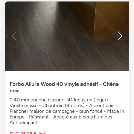
Forbo Allura Wood 40 vinyle adhésif - Chêne
noir
0,40 mm couche d'usure - 41 Industrie (léger) -
Vinyle massif - Chanfrein (4 côtés) - Aspect bois -
Plancher maison de campagne - brun foncé - Made in
Europe - Résistant - Adapté aux pièces humides -
Antidérapant
PVC
25,25 €
/m²