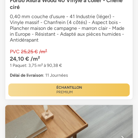
Forbo Allura Wood 40 Vinyle à coller - Chêne
ciré
0,40 mm couche d'usure - 41 Industrie (léger) -
Vinyle massif - Chanfrein (4 côtés) - Aspect bois -
Plancher maison de campagne - marron clair - Made
in Europe - Résistant - Adapté aux pièces humides -
Antidérapant
PVC
25,25 €
/m²
24,10 €
/m²
1 Paquet: 3,75 m² à 90,38 €
Délai de livraison
: 11 Journées
ÉCHANTILLON
PREMIUM