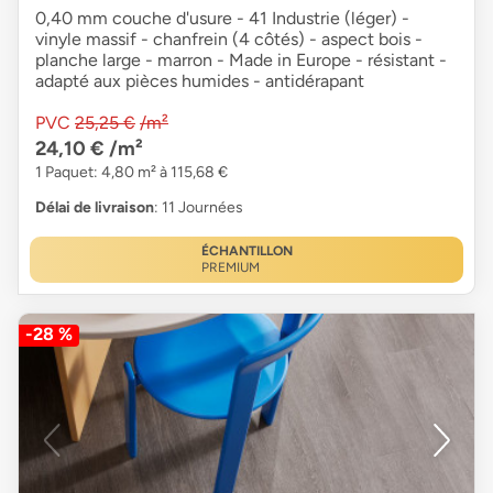
0,40 mm couche d'usure - 41 Industrie (léger) -
vinyle massif - chanfrein (4 côtés) - aspect bois -
planche large - marron - Made in Europe - résistant -
adapté aux pièces humides - antidérapant
PVC
25,25 €
/m²
24,10 €
/m²
1 Paquet: 4,80 m² à 115,68 €
Délai de livraison
: 11 Journées
ÉCHANTILLON
PREMIUM
-28 %