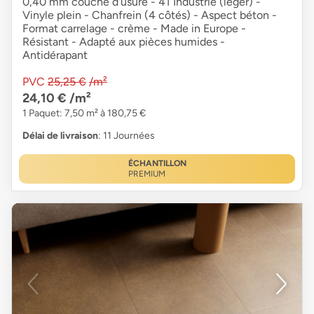
0,40 mm couche d'usure - 41 Industrie (léger) -
Vinyle plein - Chanfrein (4 côtés) - Aspect béton -
Format carrelage - crème - Made in Europe -
Résistant - Adapté aux pièces humides -
Antidérapant
PVC
25,25 €
/m²
24,10 €
/m²
1 Paquet: 7,50 m² à 180,75 €
Délai de livraison
: 11 Journées
ÉCHANTILLON
PREMIUM