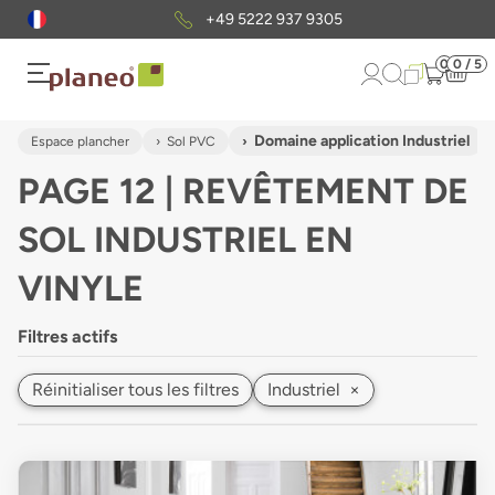
Envoi gratuit
d'échantillons
0
0 / 5
Domaine application Industriel
Espace plancher
Sol PVC
PAGE 12 | REVÊTEMENT DE
SOL INDUSTRIEL EN
VINYLE
Filtres actifs
Réinitialiser tous les filtres
Industriel
×