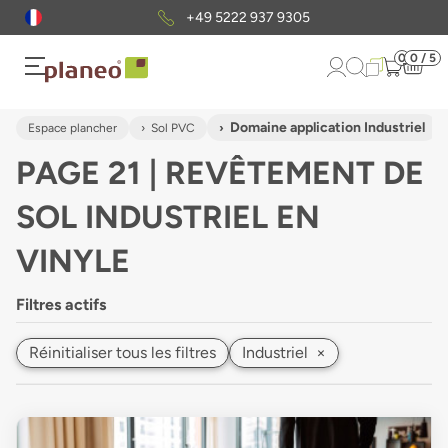
Envoi gratuit
d'échantillons
0
0 / 5
Domaine application Industriel
Espace plancher
Sol PVC
PAGE 21 | REVÊTEMENT DE
SOL INDUSTRIEL EN
VINYLE
Filtres actifs
Réinitialiser tous les filtres
Industriel
×