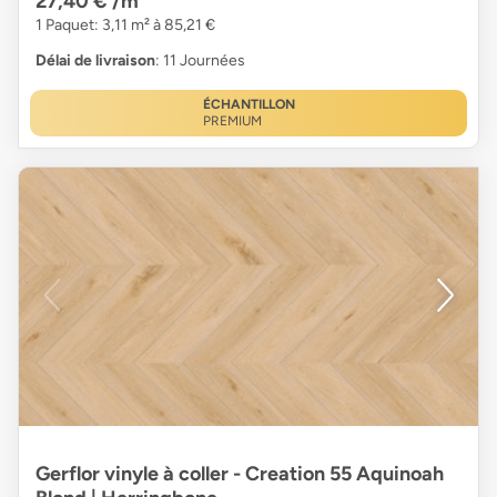
27,40 €
/m²
1 Paquet: 3,11 m² à 85,21 €
Délai de livraison
: 11 Journées
ÉCHANTILLON
PREMIUM
Gerflor vinyle à coller - Creation 55 Aquinoah