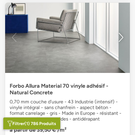
Forbo Allura Material 70 vinyle adhésif -
Natural Concrete
0,70 mm couche d'usure - 43 Industrie (intensif) -
vinyle intégral - sans chanfrein - aspect béton -
format carrelage - gris - Made in Europe - résistant -
adapté aux pièces humides - antidérapant
Filtrer
(1) 786 Produits
à partir de 39,50 €
/m²