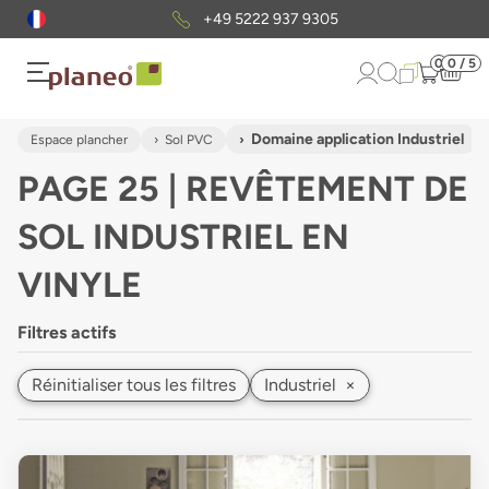
Envoi gratuit
d'échantillons
0
0 / 5
Domaine application Industriel
Espace plancher
Sol PVC
PAGE 25 | REVÊTEMENT DE
SOL INDUSTRIEL EN
VINYLE
Filtres actifs
Réinitialiser tous les filtres
Industriel
×