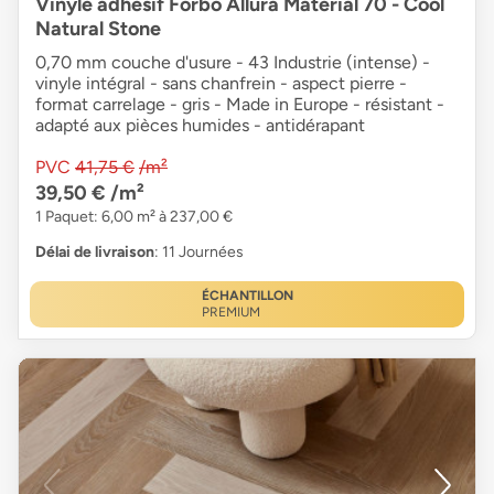
Vinyle adhésif Forbo Allura Material 70 - Cool
Natural Stone
0,70 mm couche d'usure - 43 Industrie (intense) -
vinyle intégral - sans chanfrein - aspect pierre -
format carrelage - gris - Made in Europe - résistant -
adapté aux pièces humides - antidérapant
PVC
41,75 €
/m²
39,50 €
/m²
1 Paquet: 6,00 m² à 237,00 €
Délai de livraison
: 11 Journées
ÉCHANTILLON
PREMIUM