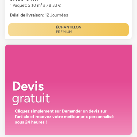
1 Paquet: 2,10 m² à 78,33 €
Délai de livraison
: 12 Journées
ÉCHANTILLON
PREMIUM
Devis
gratuit
Cliquez simplement sur
Demander un devis
sur
l’article et recevez votre
meilleur prix personnalisé
sous 24 heures
!