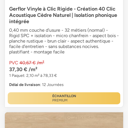
Gerflor Vinyle à Clic Rigide - Création 40 Clic
Acoustique Cèdre Naturel | Isolation phonique
intégrée
0,40 mm couche d'usure - 32 métiers (normal) -
Rigid SPC + isolation - micro chanfrein - aspect bois -
planche rustique - brun clair - aspect authentique -
facile d'entretien - sans substances nocives.
plastifiant - montage facile
PVC
40,67 €
/m²
37,30 €
/m²
1 Paquet: 2,10 m² à 78,33 €
Délai de livraison
: 12 Journées
ÉCHANTILLON
PREMIUM