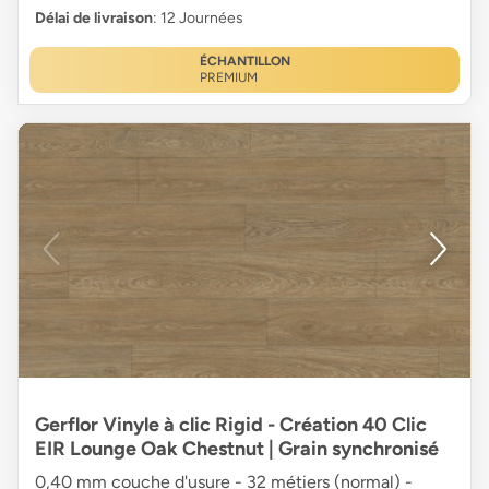
Délai de livraison
: 12 Journées
ÉCHANTILLON
PREMIUM
Gerflor Vinyle à clic Rigid - Création 40 Clic
EIR Lounge Oak Chestnut | Grain synchronisé
0,40 mm couche d'usure - 32 métiers (normal) -