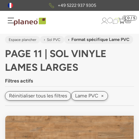
Envoi gratuit
d'échantillons
0
0 / 5
Format spécifique Lame PVC
Espace plancher
Sol PVC
PAGE 11 | SOL VINYLE
LAMES LARGES
Filtres actifs
Réinitialiser tous les filtres
Lame PVC
×