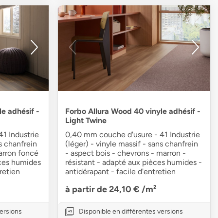
e adhésif -
Forbo Allura Wood 40 vinyle adhésif -
Light Twine
1 Industrie
0,40 mm couche d'usure - 41 Industrie
ns chanfrein
(léger) - vinyle massif - sans chanfrein
arron foncé
- aspect bois - chevrons - marron -
èces humides
résistant - adapté aux pièces humides -
retien
antidérapant - facile d'entretien
à partir de 24,10 €
/m²
versions
Disponible en différentes versions