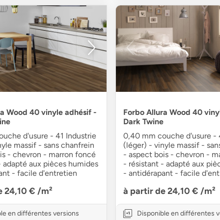
ra Wood 40 vinyle adhésif -
Forbo Allura Wood 40 vinyl
ine
Dark Twine
uche d'usure - 41 Industrie
0,40 mm couche d'usure - 4
inyle massif - sans chanfrein
(léger) - vinyle massif - sa
is - chevron - marron foncé
- aspect bois - chevron - m
 - adapté aux pièces humides
- résistant - adapté aux pi
ant - facile d'entretien
- antidérapant - facile d'ent
de 24,10 €
/m²
à partir de 24,10 €
/m²
le en différentes versions
Disponible en différentes 