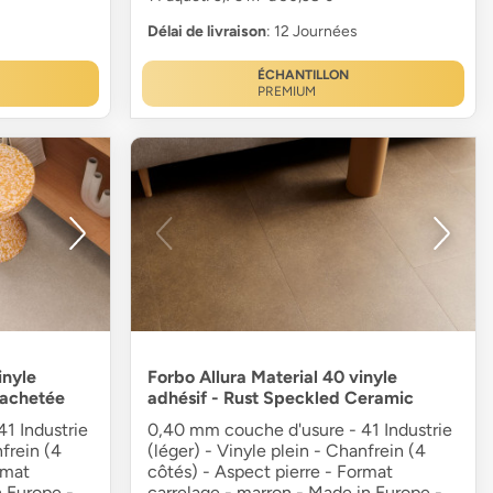
Délai de livraison
: 12 Journées
ÉCHANTILLON
PREMIUM
inyle
Forbo Allura Material 40 vinyle
tachetée
adhésif - Rust Speckled Ceramic
1 Industrie
0,40 mm couche d'usure - 41 Industrie
nfrein (4
(léger) - Vinyle plein - Chanfrein (4
rmat
côtés) - Aspect pierre - Format
n Europe -
carrelage - marron - Made in Europe -