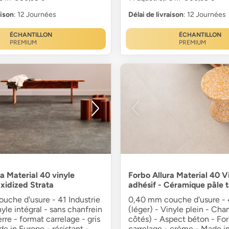
aison
: 12 Journées
Délai de livraison
: 12 Journées
ÉCHANTILLON
ÉCHANTILLON
PREMIUM
PREMIUM
a Material 40 vinyle
Forbo Allura Material 40 V
Oxidized Strata
adhésif - Céramique pâle 
uche d'usure - 41 Industrie
0,40 mm couche d'usure - 4
nyle intégral - sans chanfrein
(léger) - Vinyle plein - Cha
erre - format carrelage - gris
côtés) - Aspect béton - Fo
e in Europe - résistant -
carrelage - crème - Made i