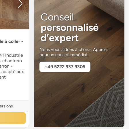
Conseil
personnalisé
d’expert
e à coller -
Nous vous aidons à choisir. Appelez
pour un conseil immédiat.
1 Industrie
ns chanfrein
arron -
+49 5222 937 9305
- adapté aux
ant
versions