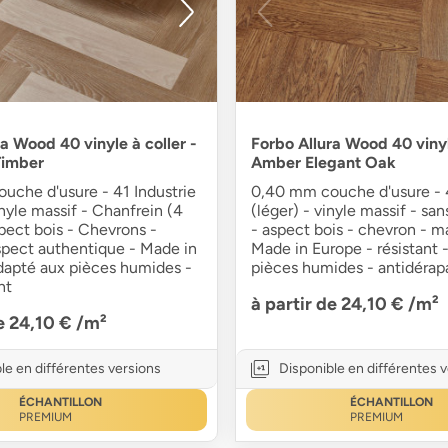
a Wood 40 vinyle à coller -
Forbo Allura Wood 40 vinyl
Timber
Amber Elegant Oak
uche d'usure - 41 Industrie
0,40 mm couche d'usure - 4
inyle massif - Chanfrein (4
(léger) - vinyle massif - sa
pect bois - Chevrons -
- aspect bois - chevron - m
pect authentique - Made in
Made in Europe - résistant 
dapté aux pièces humides -
pièces humides - antidérap
nt
à partir de 24,10 €
/m²
de 24,10 €
/m²
le en différentes versions
Disponible en différentes 
ÉCHANTILLON
ÉCHANTILLON
PREMIUM
PREMIUM