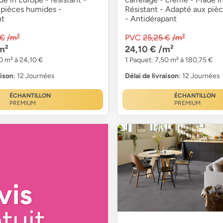
 pièces humides -
Résistant - Adapté aux piè
nt
- Antidérapant
 €
/m²
PVC
25,25 €
/m²
m²
24,10 €
/m²
0 m² à 24,10 €
1 Paquet: 7,50 m² à 180,75 €
aison
: 12 Journées
Délai de livraison
: 12 Journées
ÉCHANTILLON
ÉCHANTILLON
PREMIUM
PREMIUM
vis
tuit