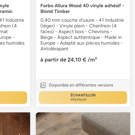
inyle
Forbo Allura Wood 40 vinyle adhésif -
eramic
Blond Timber
1 Industrie
0,40 mm couche d'usure - 41 Industrie
nfrein (4
(léger) - Vinyle plein - Chanfrein (4
rmat
faces) - Aspect bois - Chevrons -
urope -
Beige - Aspect authentique - Made in
ces humides
Europe - Adapté aux pièces humides -
Antidérapant
à partir de 24,10 €
/m²
Disponible en différentes versions
ÉCHANTILLON
PREMIUM