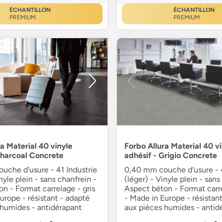
ÉCHANTILLON
ÉCHANTILLON
PREMIUM
PREMIUM
a Material 40 vinyle
Forbo Allura Material 40 v
Charcoal Concrete
adhésif - Grigio Concrete
uche d'usure - 41 Industrie
0,40 mm couche d'usure - 4
nyle plein - sans chanfrein -
(léger) - Vinyle plein - sans
n - Format carrelage - gris
Aspect béton - Format carre
urope - résistant - adapté
- Made in Europe - résistan
 humides - antidérapant
aux pièces humides - antid