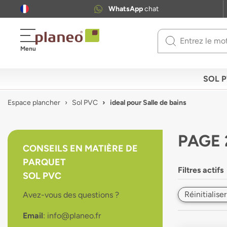
WhatsApp
chat
Use
Menu
up
and
down
SOL 
arrows
to
Espace plancher
Sol PVC
ideal pour Salle de bains
select
available
result.
PAGE 
Press
CONSEILS EN MATIÈRE DE
enter
PARQUET
to
Filtres actifs
go
SOL PVC
to
Réinitialiser
Avez-vous des questions ?
selected
search
Email
: info@planeo.fr
result.
Touch