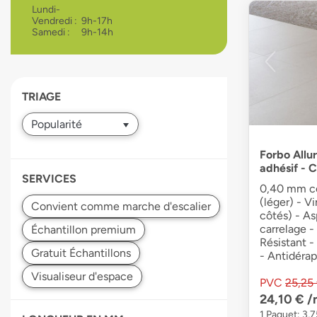
Lundi-
devices
Vendredi :
9h-17h
users
Samedi :
9h-14h
can
use
touch
and
TRIAGE
swipe
gestures.
Forbo Allur
adhésif - 
SERVICES
0,40 mm co
(léger) - V
côtés) - A
carrelage -
Résistant 
- Antidéra
PVC
25,25
24,10 €
/
1 Paquet: 3,