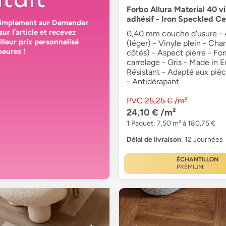
Forbo Allura Material 40 v
adhésif - Iron Speckled C
simplement sur
Demander
sur l’article et recevez
0,40 mm couche d'usure - 4
lleur prix personnalisé
(léger) - Vinyle plein - Cha
heures
!
côtés) - Aspect pierre - Fo
carrelage - Gris - Made in E
Résistant - Adapté aux piè
- Antidérapant
PVC
25,25 €
/m²
24,10 €
/m²
1 Paquet: 7,50 m² à 180,75 €
Délai de livraison
: 12 Journées
ÉCHANTILLON
PREMIUM