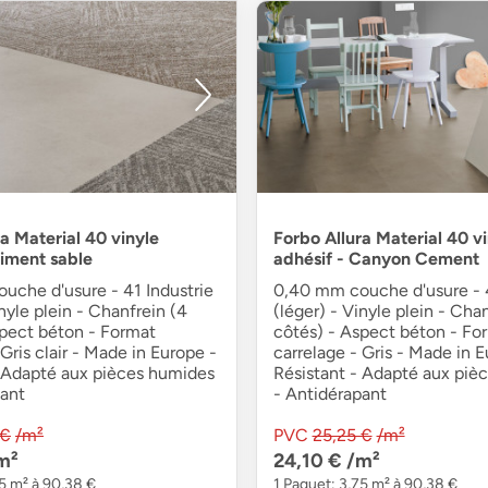
a Material 40 vinyle
Forbo Allura Material 40 v
Ciment sable
adhésif - Canyon Cement
uche d'usure - 41 Industrie
0,40 mm couche d'usure - 4
inyle plein - Chanfrein (4
(léger) - Vinyle plein - Cha
spect béton - Format
côtés) - Aspect béton - Fo
 Gris clair - Made in Europe -
carrelage - Gris - Made in E
- Adapté aux pièces humides
Résistant - Adapté aux piè
pant
- Antidérapant
 €
/m²
PVC
25,25 €
/m²
m²
24,10 €
/m²
75 m² à 90,38 €
1 Paquet: 3,75 m² à 90,38 €