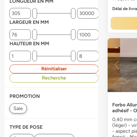
LONGUEUR EN MM
Délai de livr
LARGEUR EN MM
HAUTEUR EN MM
Réinitialiser
Recherche
PROMOTION
Forbo Allur
adhésif - 
0,40 mm co
(léger) - vi
TYPE DE POSE
- aspect pi
foncé - Mad