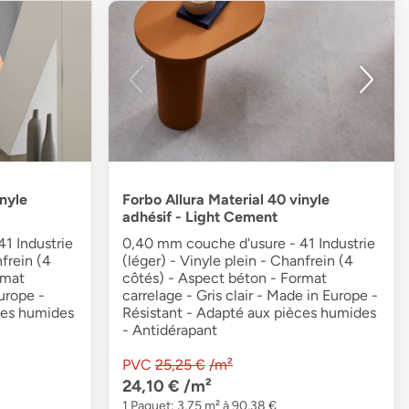
inyle
Forbo Allura Material 40 vinyle
adhésif - Light Cement
1 Industrie
0,40 mm couche d'usure - 41 Industrie
nfrein (4
(léger) - Vinyle plein - Chanfrein (4
rmat
côtés) - Aspect béton - Format
urope -
carrelage - Gris clair - Made in Europe -
ces humides
Résistant - Adapté aux pièces humides
- Antidérapant
PVC
25,25 €
/m²
24,10 €
/m²
1 Paquet: 3,75 m² à 90,38 €