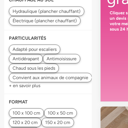
Cliquez 
un devis
votre
mei
sous 24 
PARTICULARITÉS
+ en savoir plus
FORMAT