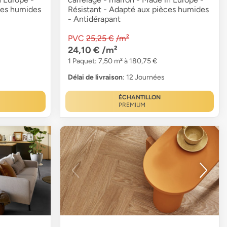
ces humides
Résistant - Adapté aux pièces humides
- Antidérapant
PVC
25,25 €
/m²
24,10 €
/m²
1 Paquet: 7,50 m² à 180,75 €
Délai de livraison
: 12 Journées
ÉCHANTILLON
PREMIUM