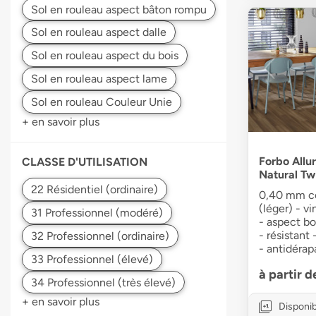
+ en savoir plus
Forbo Allu
CLASSE D'UTILISATION
Natural Tw
0,40 mm co
(léger) - v
- aspect bo
- résistant
- antidérap
à partir 
+ en savoir plus
Disponib