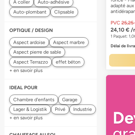
adapté aux
antidérapa
PVC
25,25
24,10 €
/
OPTIQUE / DESIGN
1 Paquet: 1,0
Délai de livr
+ en savoir plus
IDEAL POUR
De
+ en savoir plus
gra
CHAUFFAGE AU SOL