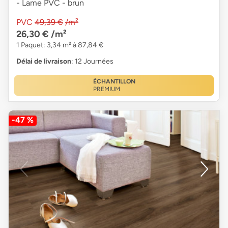
- Lame PVC - brun
PVC
49,39 €
/m²
26,30 €
/m²
1 Paquet: 3,34 m² à 87,84 €
Délai de livraison
: 12 Journées
ÉCHANTILLON
PREMIUM
-47 %