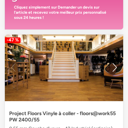
Cliquez simplement sur
Demander un devis
sur
l’article et recevez votre
meilleur prix personnalisé
sous 24 heures
!
-47 %
Project Floors Vinyle à coller - floors@work55
PW 2400/55