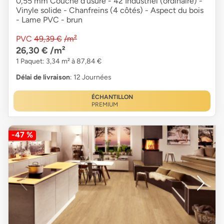
0,55 mm Couche d'usure - 42 Industriel (ordinaire) -
Vinyle solide - Chanfreins (4 côtés) - Aspect du bois
- Lame PVC - brun
PVC
49,39 €
/m²
26,30 €
/m²
1 Paquet: 3,34 m² à 87,84 €
Délai de livraison
: 12 Journées
ÉCHANTILLON
PREMIUM
-47 %