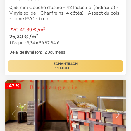
0,55 mm Couche d'usure - 42 Industriel (ordinaire) -
Vinyle solide - Chanfreins (4 côtés) - Aspect du bois
- Lame PVC - brun
PVC
49,39 €
/m²
26,30 €
/m²
1 Paquet: 3,34 m² à 87,84 €
Délai de livraison
: 12 Journées
ÉCHANTILLON
PREMIUM
-47 %