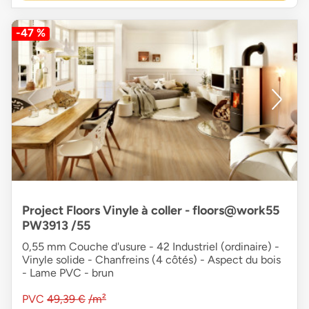
-47 %
Project Floors Vinyle à coller - floors@work55
PW3913 /55
0,55 mm Couche d'usure - 42 Industriel (ordinaire) -
Vinyle solide - Chanfreins (4 côtés) - Aspect du bois
- Lame PVC - brun
PVC
49,39 €
/m²