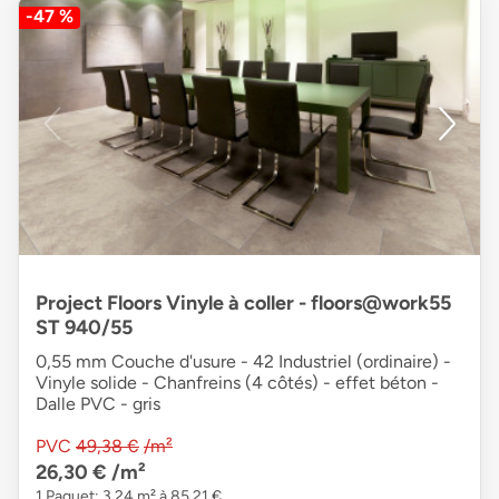
-47 %
Project Floors Vinyle à coller - floors@work55
ST 940/55
0,55 mm Couche d'usure - 42 Industriel (ordinaire) -
Vinyle solide - Chanfreins (4 côtés) - effet béton -
Dalle PVC - gris
PVC
49,38 €
/m²
26,30 €
/m²
1 Paquet: 3,24 m² à 85,21 €