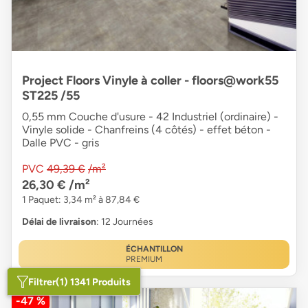
Project Floors Vinyle à coller - floors@work55
ST225 /55
0,55 mm Couche d'usure - 42 Industriel (ordinaire) -
Vinyle solide - Chanfreins (4 côtés) - effet béton -
Dalle PVC - gris
PVC
49,39 €
/m²
26,30 €
/m²
1 Paquet: 3,34 m² à 87,84 €
Délai de livraison
: 12 Journées
ÉCHANTILLON
PREMIUM
Filtrer
(1) 1341 Produits
-47 %