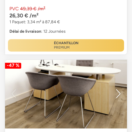
PVC
49,39 €
/m²
26,30 €
/m²
1 Paquet: 3,34 m² à 87,84 €
Délai de livraison
: 12 Journées
ÉCHANTILLON
PREMIUM
-47 %