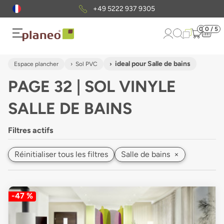
Envoi gratuit
d'échantillons
0
0 / 5
ideal pour Salle de bains
Espace plancher
Sol PVC
PAGE 32 | SOL VINYLE
SALLE DE BAINS
Filtres actifs
Réinitialiser tous les filtres
Salle de bains
×
-47 %