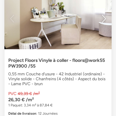
Project Floors Vinyle à coller - floors@work55
PW3900 /55
0,55 mm Couche d'usure - 42 Industriel (ordinaire) -
Vinyle solide - Chanfreins (4 côtés) - Aspect du bois
- Lame PVC - brun
PVC
49,39 €
/m²
26,30 €
/m²
1 Paquet: 3,34 m² à 87,84 €
Délai de livraison
: 12 Journées