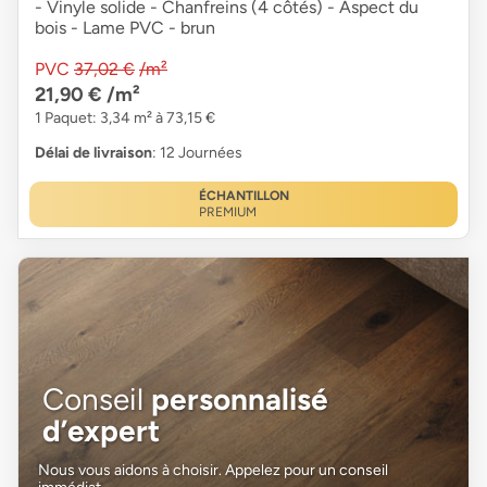
- Vinyle solide - Chanfreins (4 côtés) - Aspect du
bois - Lame PVC - brun
PVC
37,02 €
/m²
21,90 €
/m²
1 Paquet: 3,34 m² à 73,15 €
Délai de livraison
: 12 Journées
ÉCHANTILLON
PREMIUM
Conseil
personnalisé
d’expert
Nous vous aidons à choisir. Appelez pour un conseil