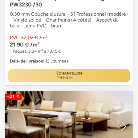
PW3230 /30
0,30 mm Couche d'usure - 31 Professionnel (modéré)
- Vinyle solide - Chanfreins (4 côtés) - Aspect du
bois - Lame PVC - brun
PVC
37,02 €
/m²
21,90 €
/m²
1 Paquet: 3,34 m² à 73,15 €
Délai de livraison
: 12 Journées
ÉCHANTILLON
PREMIUM
-41 %