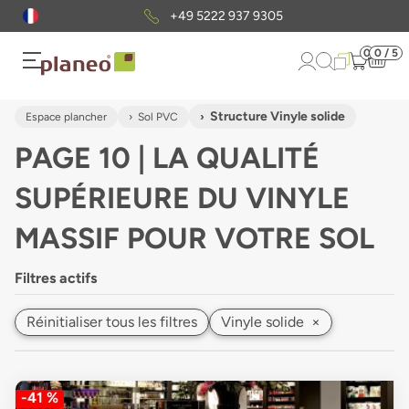
Envoi gratuit
d'échantillons
0
0 / 5
Structure Vinyle solide
Espace plancher
Sol PVC
PAGE 10 | LA QUALITÉ
SUPÉRIEURE DU VINYLE
MASSIF POUR VOTRE SOL
Filtres actifs
Réinitialiser tous les filtres
Vinyle solide
×
-41 %