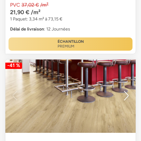
PVC
37,02 €
/m²
21,90 €
/m²
1 Paquet: 3,34 m² à 73,15 €
Délai de livraison
: 12 Journées
ÉCHANTILLON
PREMIUM
-41 %