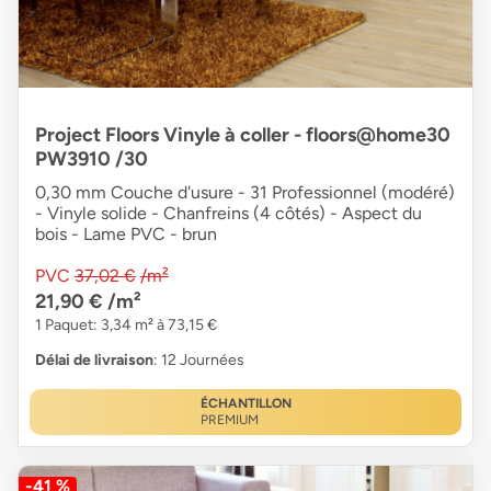
Project Floors Vinyle à coller - floors@home30
PW3910 /30
0,30 mm Couche d'usure - 31 Professionnel (modéré)
- Vinyle solide - Chanfreins (4 côtés) - Aspect du
bois - Lame PVC - brun
PVC
37,02 €
/m²
21,90 €
/m²
1 Paquet: 3,34 m² à 73,15 €
Délai de livraison
: 12 Journées
ÉCHANTILLON
PREMIUM
-41 %