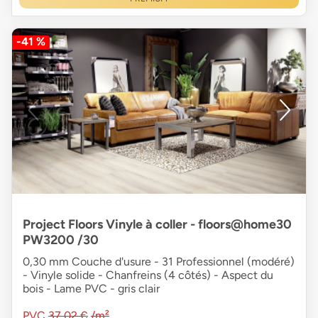
-41 %
Project Floors Vinyle à coller - floors@home30
PW3200 /30
0,30 mm Couche d'usure - 31 Professionnel (modéré)
- Vinyle solide - Chanfreins (4 côtés) - Aspect du
bois - Lame PVC - gris clair
PVC
37,02 €
/m²