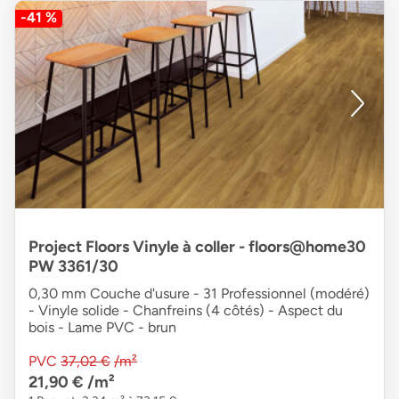
-41 %
Project Floors Vinyle à coller - floors@home30
PW 3361/30
0,30 mm Couche d'usure - 31 Professionnel (modéré)
- Vinyle solide - Chanfreins (4 côtés) - Aspect du
bois - Lame PVC - brun
PVC
37,02 €
/m²
21,90 €
/m²