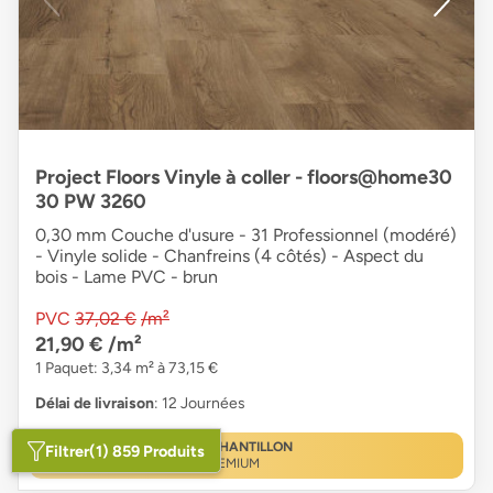
Project Floors Vinyle à coller - floors@home30
30 PW 3260
0,30 mm Couche d'usure - 31 Professionnel (modéré)
- Vinyle solide - Chanfreins (4 côtés) - Aspect du
bois - Lame PVC - brun
PVC
37,02 €
/m²
21,90 €
/m²
1 Paquet: 3,34 m² à 73,15 €
Délai de livraison
: 12 Journées
ÉCHANTILLON
Filtrer
(1) 859 Produits
PREMIUM