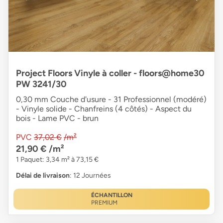
Project Floors Vinyle à coller - floors@home30
PW 3241/30
0,30 mm Couche d'usure - 31 Professionnel (modéré)
- Vinyle solide - Chanfreins (4 côtés) - Aspect du
bois - Lame PVC - brun
PVC
37,02 €
/m²
21,90 €
/m²
1 Paquet: 3,34 m² à 73,15 €
Délai de livraison
: 12 Journées
ÉCHANTILLON
PREMIUM