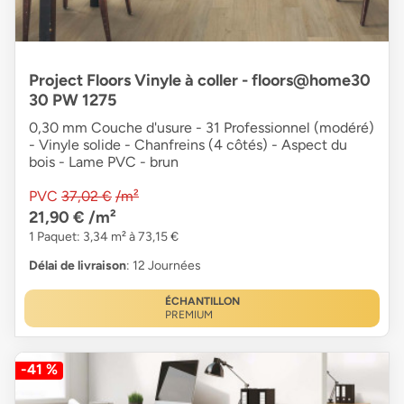
Project Floors Vinyle à coller - floors@home30
30 PW 1275
0,30 mm Couche d'usure - 31 Professionnel (modéré)
- Vinyle solide - Chanfreins (4 côtés) - Aspect du
bois - Lame PVC - brun
PVC
37,02 €
/m²
21,90 €
/m²
1 Paquet: 3,34 m² à 73,15 €
Délai de livraison
: 12 Journées
ÉCHANTILLON
PREMIUM
-41 %