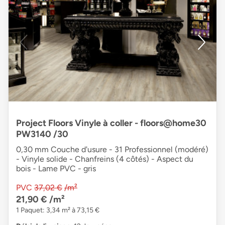
Project Floors Vinyle à coller - floors@home30
PW3140 /30
0,30 mm Couche d'usure - 31 Professionnel (modéré)
- Vinyle solide - Chanfreins (4 côtés) - Aspect du
bois - Lame PVC - gris
PVC
37,02 €
/m²
21,90 €
/m²
1 Paquet: 3,34 m² à 73,15 €