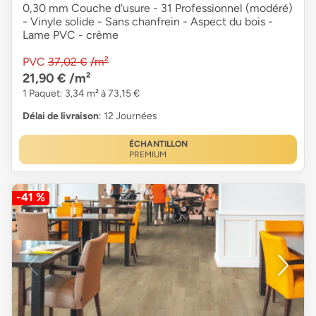
0,30 mm Couche d'usure - 31 Professionnel (modéré)
- Vinyle solide - Sans chanfrein - Aspect du bois -
Lame PVC - crème
PVC
37,02 €
/m²
21,90 €
/m²
1 Paquet: 3,34 m² à 73,15 €
Délai de livraison
: 12 Journées
ÉCHANTILLON
PREMIUM
-41 %