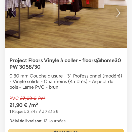
Project Floors Vinyle à coller - floors@home30
PW 3058/30
0,30 mm Couche d'usure - 31 Professionnel (modéré)
- Vinyle solide - Chanfreins (4 côtés) - Aspect du
bois - Lame PVC - brun
PVC
37,02 €
/m²
21,90 €
/m²
1 Paquet: 3,34 m² à 73,15 €
Délai de livraison
: 12 Journées