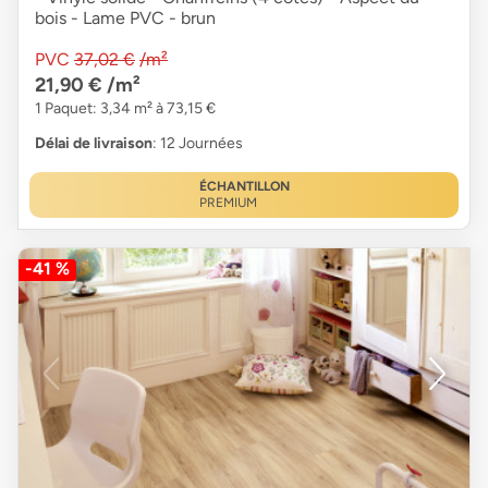
bois - Lame PVC - brun
PVC
37,02 €
/m²
21,90 €
/m²
1 Paquet: 3,34 m² à 73,15 €
Délai de livraison
: 12 Journées
ÉCHANTILLON
PREMIUM
-41 %