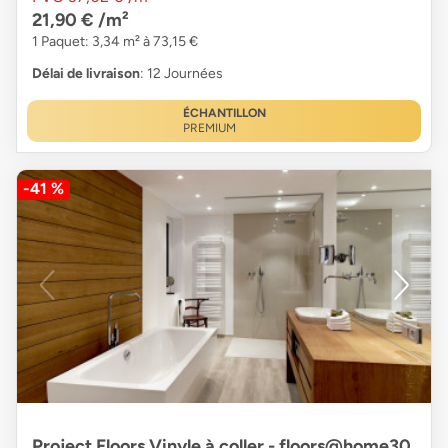
21,90 €
/m²
1 Paquet: 3,34 m² à 73,15 €
Délai de livraison
: 12 Journées
ÉCHANTILLON
PREMIUM
-41 %
Project Floors Vinyle à coller - floors@home30