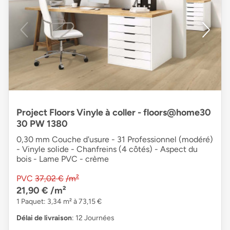
Project Floors Vinyle à coller - floors@home30
30 PW 1380
0,30 mm Couche d'usure - 31 Professionnel (modéré)
- Vinyle solide - Chanfreins (4 côtés) - Aspect du
bois - Lame PVC - crème
PVC
37,02 €
/m²
21,90 €
/m²
1 Paquet: 3,34 m² à 73,15 €
Délai de livraison
: 12 Journées