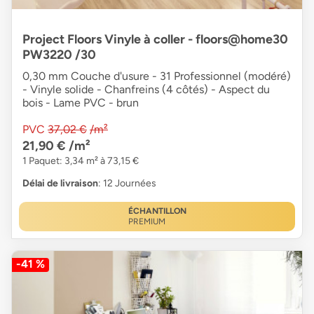
Project Floors Vinyle à coller - floors@home30
PW3220 /30
0,30 mm Couche d'usure - 31 Professionnel (modéré)
- Vinyle solide - Chanfreins (4 côtés) - Aspect du
bois - Lame PVC - brun
PVC
37,02 €
/m²
21,90 €
/m²
1 Paquet: 3,34 m² à 73,15 €
Délai de livraison
: 12 Journées
ÉCHANTILLON
PREMIUM
-41 %