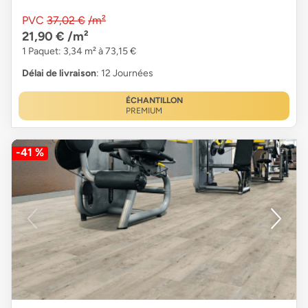
PVC
37,02 €
/m²
21,90 €
/m²
1 Paquet: 3,34 m² à 73,15 €
Délai de livraison
: 12 Journées
ÉCHANTILLON
PREMIUM
-41 %