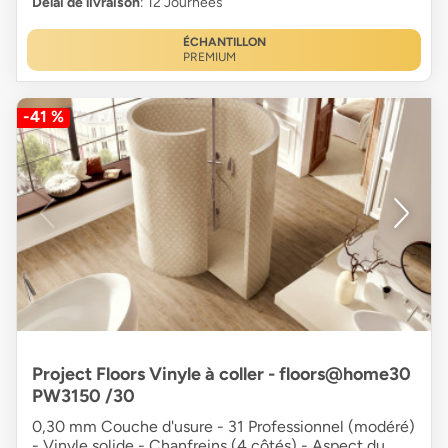
Délai de livraison
: 12 Journées
ÉCHANTILLON
PREMIUM
-41 %
Project Floors Vinyle à coller - floors@home30
PW3150 /30
0,30 mm Couche d'usure - 31 Professionnel (modéré)
- Vinyle solide - Chanfreins (4 côtés) - Aspect du