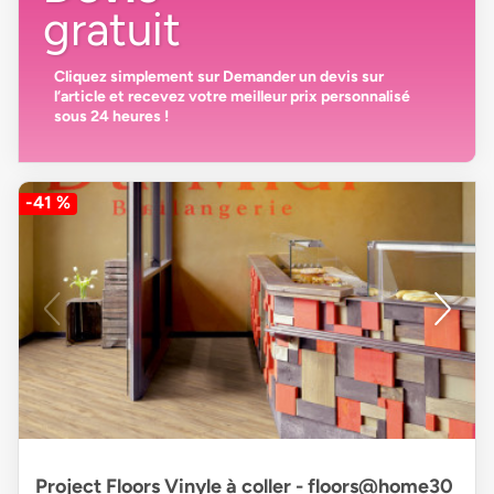
gratuit
Cliquez simplement sur
Demander un devis
sur
l’article et recevez votre
meilleur prix personnalisé
sous 24 heures
!
-41 %
Project Floors Vinyle à coller - floors@home30