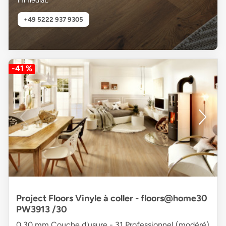
immédiat.
+49 5222 937 9305
-41 %
Project Floors Vinyle à coller - floors@home30
PW3913 /30
0,30 mm Couche d'usure - 31 Professionnel (modéré)