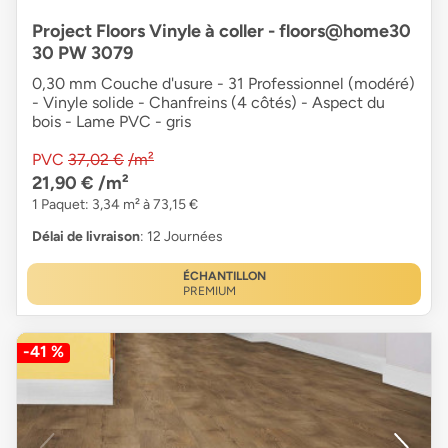
Project Floors Vinyle à coller - floors@home30
30 PW 3079
0,30 mm Couche d'usure - 31 Professionnel (modéré)
- Vinyle solide - Chanfreins (4 côtés) - Aspect du
bois - Lame PVC - gris
PVC
37,02 €
/m²
21,90 €
/m²
1 Paquet: 3,34 m² à 73,15 €
Délai de livraison
: 12 Journées
ÉCHANTILLON
PREMIUM
-41 %