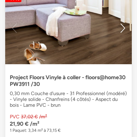
Project Floors Vinyle à coller - floors@home30
PW3911 /30
0,30 mm Couche d'usure - 31 Professionnel (modéré)
- Vinyle solide - Chanfreins (4 côtés) - Aspect du
bois - Lame PVC - brun
PVC
37,02 €
/m²
21,90 €
/m²
1 Paquet: 3,34 m² à 73,15 €