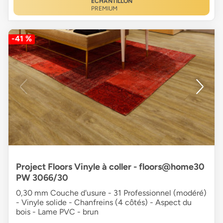
ÉCHANTILLON
PREMIUM
-41 %
Project Floors Vinyle à coller - floors@home30
PW 3066/30
0,30 mm Couche d'usure - 31 Professionnel (modéré)
- Vinyle solide - Chanfreins (4 côtés) - Aspect du
bois - Lame PVC - brun