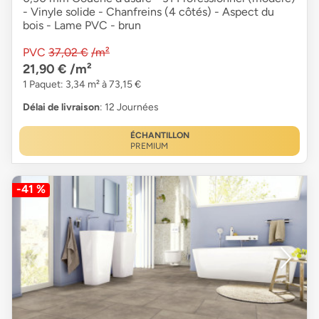
- Vinyle solide - Chanfreins (4 côtés) - Aspect du
bois - Lame PVC - brun
PVC
37,02 €
/m²
21,90 €
/m²
1 Paquet: 3,34 m² à 73,15 €
Délai de livraison
: 12 Journées
ÉCHANTILLON
PREMIUM
-41 %