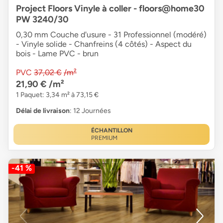
Project Floors Vinyle à coller - floors@home30
PW 3240/30
0,30 mm Couche d'usure - 31 Professionnel (modéré)
- Vinyle solide - Chanfreins (4 côtés) - Aspect du
bois - Lame PVC - brun
PVC
37,02 €
/m²
21,90 €
/m²
1 Paquet: 3,34 m² à 73,15 €
Délai de livraison
: 12 Journées
ÉCHANTILLON
PREMIUM
-41 %