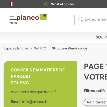
WhatsApp
chat
Use
Menu
up
and
down
SOL 
arrows
to
Espace plancher
Sol PVC
Structure Vinyle solide
select
available
result.
PAGE 
Press
CONSEILS EN MATIÈRE DE
enter
VOTR
PARQUET
to
go
SOL PVC
to
Filtres actifs
Avez-vous des questions ?
selected
search
Email
: info@planeo.fr
result.
Réinitialiser
Touch