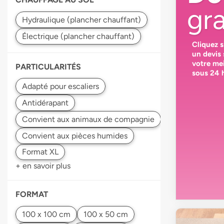
gra
Cliquez 
un devis
votre
mei
PARTICULARITÉS
sous 24 
+ en savoir plus
FORMAT