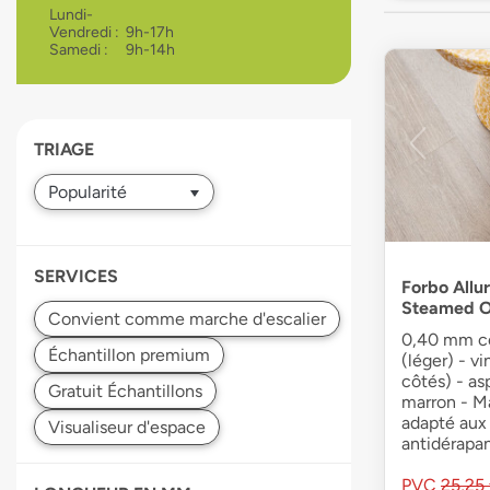
Lundi-
devices
Vendredi :
9h-17h
users
Samedi :
9h-14h
can
use
touch
and
TRIAGE
swipe
gestures.
SERVICES
Forbo Allur
Steamed 
0,40 mm co
(léger) - v
côtés) - as
marron - Ma
adapté aux
antidérapa
PVC
25,25