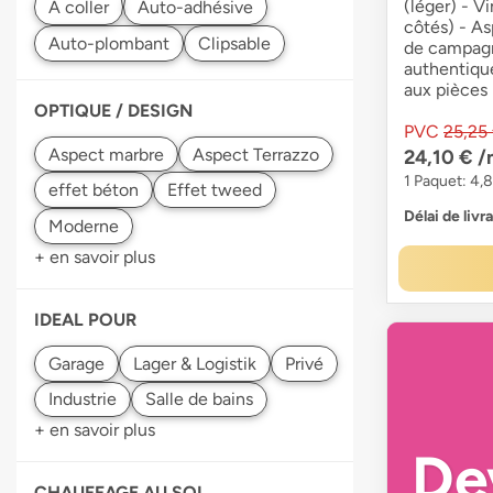
(léger) - V
côtés) - As
de campagn
authentiqu
aux pièces
OPTIQUE / DESIGN
PVC
25,25
24,10 €
/
1 Paquet: 4,
Délai de livr
+ en savoir plus
IDEAL POUR
+ en savoir plus
De
CHAUFFAGE AU SOL