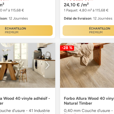
m²
24,10 €
/m²
80 m² à 115,68 €
1 Paquet: 4,80 m² à 115,68 €
aison
: 12 Journées
Délai de livraison
: 12 Journées
ÉCHANTILLON
ÉCHANTILLON
PREMIUM
PREMIUM
-28 %
ra Wood 40 vinyle adhésif -
Forbo Allura Wood 40 vinyl
er
Natural Timber
uche d'usure - 41 Industrie
0,40 mm Couche d'usure - 4