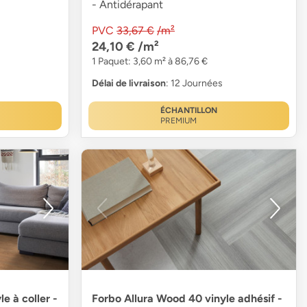
- Antidérapant
PVC
33,67 €
/m²
24,10 €
/m²
1 Paquet: 3,60 m² à 86,76 €
Délai de livraison
: 12 Journées
ÉCHANTILLON
PREMIUM
e à coller -
Forbo Allura Wood 40 vinyle adhésif -