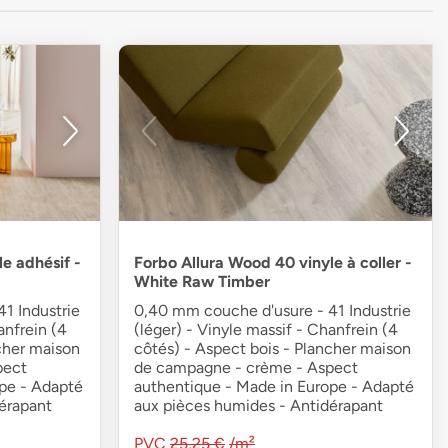
e adhésif -
Forbo Allura Wood 40 vinyle à coller -
White Raw Timber
1 Industrie
0,40 mm couche d'usure - 41 Industrie
anfrein (4
(léger) - Vinyle massif - Chanfrein (4
cher maison
côtés) - Aspect bois - Plancher maison
pect
de campagne - crème - Aspect
pe - Adapté
authentique - Made in Europe - Adapté
érapant
aux pièces humides - Antidérapant
PVC
25,25 €
/m²