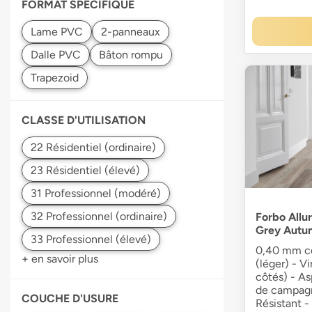
FORMAT SPÉCIFIQUE
CLASSE D'UTILISATION
Forbo Allur
Grey Autu
0,40 mm co
+ en savoir plus
(léger) - V
côtés) - As
de campagn
COUCHE D'USURE
Résistant 