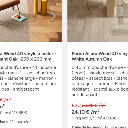
a Wood 40 vinyle à coller -
Forbo Allura Wood 40 vinyl
gant Oak 1200 x 200 mm
White Autumn Oak
uche d'usure - 41 Industrie
0,40 mm couche d'usure - 4
inyle massif - sans chanfrein
(léger) - vinyle massif - cha
is - planche large - marron -
côtés) - aspect bois - plan
ope - résistant - adapté aux
campagne - crème - Made i
ides - antidérapant
résistant - adapté aux pièc
antidérapant
 €
/m²
PVC
25,25 €
/m²
m²
24,10 €
/m²
80 m² à 115,68 €
1 Paquet: 3,75 m² à 90,38 €
aison
: 12 Journées
Délai de livraison
: 12 Journées