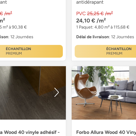
pant
antidérapant
 €
/m²
PVC
25,25 €
/m²
m²
24,10 €
/m²
75 m² à 90,38 €
1 Paquet: 4,80 m² à 115,68 €
aison
: 12 Journées
Délai de livraison
: 12 Journées
ÉCHANTILLON
ÉCHANTILLON
PREMIUM
PREMIUM
ra Wood 40 vinyle adhésif -
Forbo Allura Wood 40 Vinyl