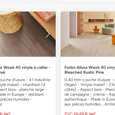
a Wood 40 vinyle à coller -
Forbo Allura Wood 40 vinyl
Oak
Bleached Rustic Pine
uche d'usure - 41 Industrie
0,40 mm couche d'usure - 4
inyle massif - chanfrein (4
(léger) - Vinyle massif - Ch
pect bois - planche large -
côtés) - Aspect bois - Plan
de in Europe - résistant -
de campagne - crème - As
 pièces humides -
authentique - Made in Euro
nt
aux pièces humides - Antid
 €
/m²
PVC
25,25 €
/m²