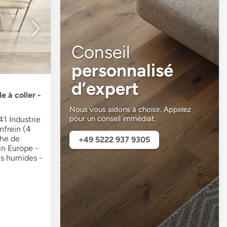
Conseil
personnalisé
d’expert
e à coller -
Nous vous aidons à choisir. Appelez
pour un conseil immédiat.
1 Industrie
nfrein (4
che de
+49 5222 937 9305
n Europe -
es humides -