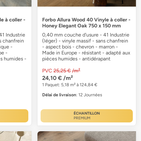
e à coller -
Forbo Allura Wood 40 Vinyle à coller -
Honey Elegant Oak 750 x 150 mm
1 Industrie
0,40 mm couche d'usure - 41 Industrie
ns chanfrein
(léger) - vinyle massif - sans chanfrein
ique -
- aspect bois - chevron - marron -
pe -
Made in Europe - résistant - adapté aux
es humides -
pièces humides - antidérapant
PVC
25,25 €
/m²
24,10 €
/m²
1 Paquet: 5,18 m² à 124,84 €
Délai de livraison
: 12 Journées
ÉCHANTILLON
PREMIUM