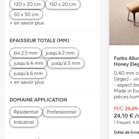
+ en savoir plus
EPAISSEUR TOTALE (MM)
Forbo Allur
Honey Ele
0,40 mm co
(léger) - v
+ en savoir plus
- aspect bo
Made in Eur
pièces hum
DOMAINE APPLICATION
PVC
25,25
24,10 €
/
1 Paquet: 4,
Délai de livr