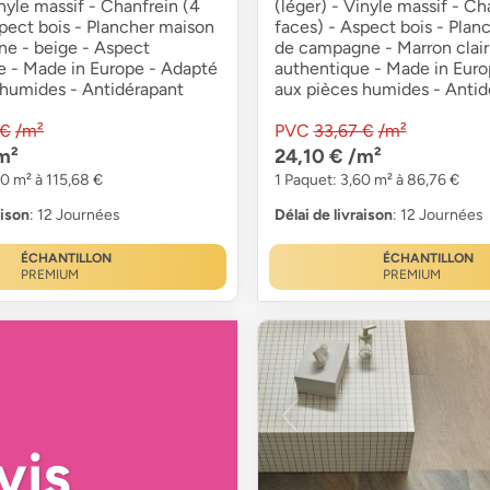
inyle massif - Chanfrein (4
(léger) - Vinyle massif - Ch
pect bois - Plancher maison
faces) - Aspect bois - Plan
e - beige - Aspect
de campagne - Marron clair
e - Made in Europe - Adapté
authentique - Made in Euro
 humides - Antidérapant
aux pièces humides - Antid
 €
/m²
PVC
33,67 €
/m²
m²
24,10 €
/m²
80 m² à 115,68 €
1 Paquet: 3,60 m² à 86,76 €
aison
: 12 Journées
Délai de livraison
: 12 Journées
ÉCHANTILLON
ÉCHANTILLON
PREMIUM
PREMIUM
vis