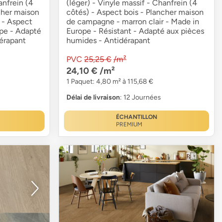
anfrein (4
(léger) - Vinyle massif - Chanfrein (4
cher maison
côtés) - Aspect bois - Plancher maison
 - Aspect
de campagne - marron clair - Made in
pe - Adapté
Europe - Résistant - Adapté aux pièces
érapant
humides - Antidérapant
PVC
25,25 €
/m²
24,10 €
/m²
1 Paquet: 4,80 m² à 115,68 €
Délai de livraison
: 12 Journées
ÉCHANTILLON
PREMIUM