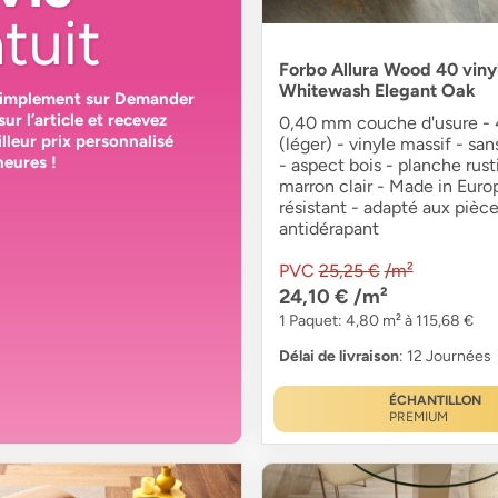
tuit
Forbo Allura Wood 40 vinyl
Whitewash Elegant Oak
simplement sur
Demander
sur l’article et recevez
0,40 mm couche d'usure - 4
lleur prix personnalisé
(léger) - vinyle massif - sa
heures
!
- aspect bois - planche rust
marron clair - Made in Euro
résistant - adapté aux pièc
antidérapant
PVC
25,25 €
/m²
24,10 €
/m²
1 Paquet: 4,80 m² à 115,68 €
Délai de livraison
: 12 Journées
ÉCHANTILLON
PREMIUM