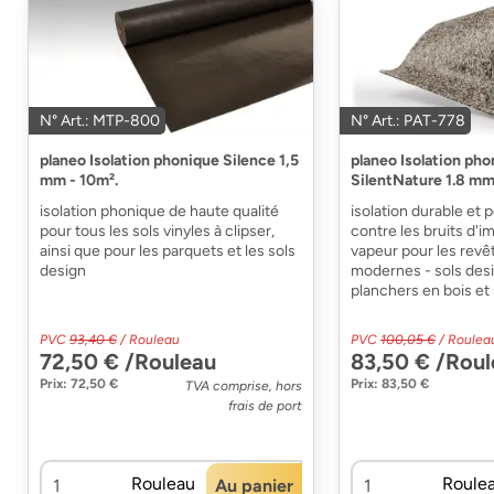
N° Art.: MTP-800
N° Art.: PAT-778
planeo Isolation phonique Silence 1,5
planeo Isolation ph
mm - 10m².
SilentNature 1.8 mm
isolation phonique de haute qualité
isolation durable et
pour tous les sols vinyles à clipser,
contre les bruits d'i
ainsi que pour les parquets et les sols
vapeur pour les revê
design
modernes - sols desi
planchers en bois et 
PVC
93,40 €
/ Rouleau
PVC
100,05 €
/ Roulea
72,50 € /Rouleau
83,50 € /Roul
Prix: 72,50 €
Prix: 83,50 €
TVA comprise, hors
frais de port
Rouleau
Roule
Au panier