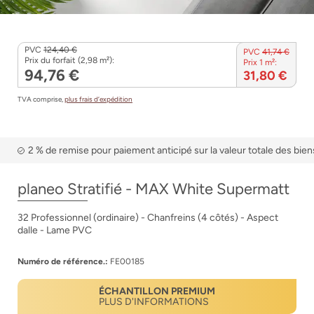
PVC
124,40 €
PVC
41,74 €
Prix du forfait (2,98 m²):
Prix 1 m²:
94,76 €
31,80 €
TVA comprise,
plus frais d’expédition
2 % de remise pour paiement anticipé sur la valeur totale des bien
planeo Stratifié - MAX White Supermatt
32 Professionnel (ordinaire) - Chanfreins (4 côtés) - Aspect
dalle - Lame PVC
Numéro de référence.:
FE00185
ÉCHANTILLON PREMIUM
PLUS D'INFORMATIONS