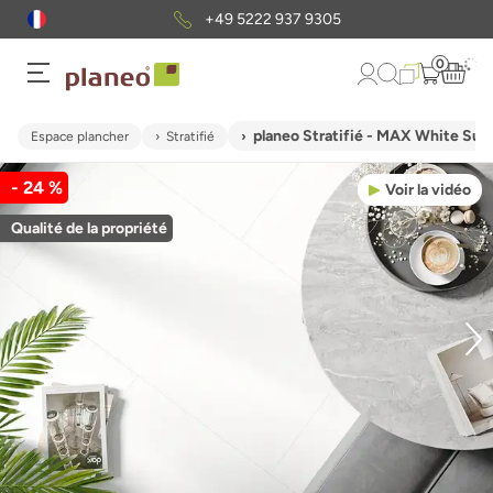
+49 5222 937 9305
0
planeo Stratifié - MAX White Su
Espace plancher
Stratifié
- 24 %
Voir la vidéo
Qualité de la propriété