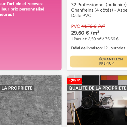
sur l’article et recevez
32 Professionnel (ordinaire)
lleur prix personnalisé
Chanfreins (4 côtés) - Aspe
heures
!
Dalle PVC
PVC
41,76 €
/m²
29,60 €
/m²
1 Paquet: 2,59 m² à 76,66 €
Délai de livraison
: 12 Journées
ÉCHANTILLON
PREMIUM
-29 %
 LA PROPRIÉTÉ
QUALITÉ DE LA PROPRIÉTÉ