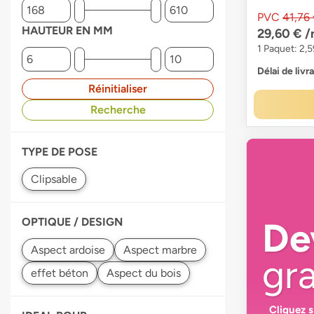
PVC
41,76
HAUTEUR EN MM
29,60 €
/
1 Paquet: 2,5
Délai de livr
Réinitialiser
Recherche
TYPE DE POSE
OPTIQUE / DESIGN
De
gra
Cliquez 