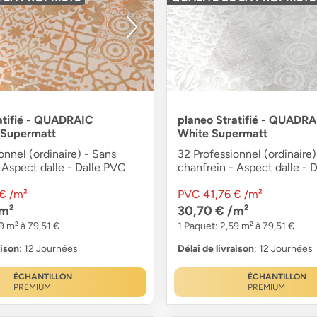
atifié - QUADRAIC
planeo Stratifié - QUADRA
 Supermatt
White Supermatt
onnel (ordinaire) - Sans
32 Professionnel (ordinaire)
 Aspect dalle - Dalle PVC
chanfrein - Aspect dalle - 
 €
/m²
PVC
41,76 €
/m²
m²
30,70 €
/m²
9 m² à 79,51 €
1 Paquet: 2,59 m² à 79,51 €
aison
: 12 Journées
Délai de livraison
: 12 Journées
ÉCHANTILLON
ÉCHANTILLON
PREMIUM
PREMIUM