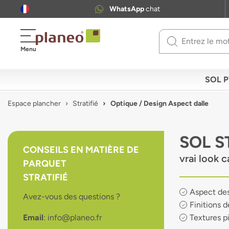
WhatsApp
chat
Use
Menu
up
and
down
SOL 
arrows
to
Espace plancher
Stratifié
Optique / Design Aspect dalle
select
available
result.
SOL S
Press
CONSEILS EN MATIÈRE DE
enter
vrai look c
PARQUET
to
go
STRATIFIÉ
to
Aspect des
Avez-vous des questions ?
selected
Finitions d
search
Email
: info@planeo.fr
Textures p
result.
Touch