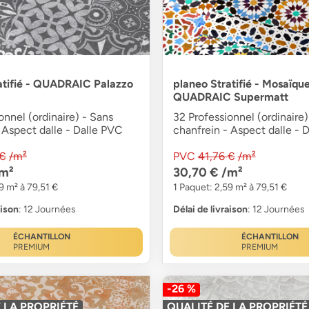
atifié - QUADRAIC Palazzo
planeo Stratifié - Mosaïqu
QUADRAIC Supermatt
onnel (ordinaire) - Sans
32 Professionnel (ordinaire)
 Aspect dalle - Dalle PVC
chanfrein - Aspect dalle - 
 €
/m²
PVC
41,76 €
/m²
m²
30,70 €
/m²
9 m² à 79,51 €
1 Paquet: 2,59 m² à 79,51 €
aison
: 12 Journées
Délai de livraison
: 12 Journées
ÉCHANTILLON
ÉCHANTILLON
PREMIUM
PREMIUM
-26 %
 LA PROPRIÉTÉ
QUALITÉ DE LA PROPRIÉTÉ