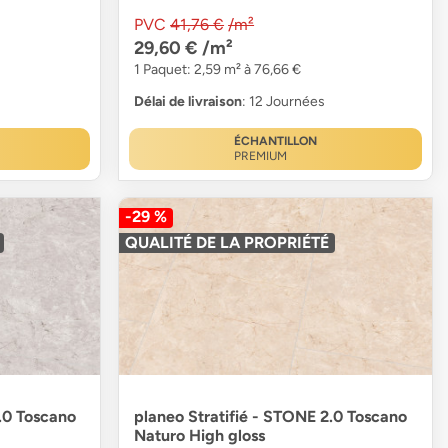
PVC
41,76 €
/m²
29,60 €
/m²
1 Paquet: 2,59 m² à 76,66 €
Délai de livraison
: 12 Journées
ÉCHANTILLON
PREMIUM
-29 %
QUALITÉ DE LA PROPRIÉTÉ
.0 Toscano
planeo Stratifié - STONE 2.0 Toscano
Naturo High gloss