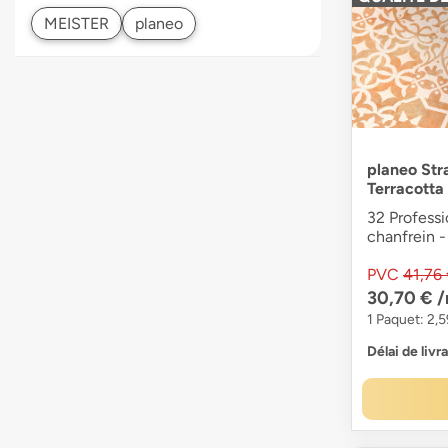
planeo Str
Terracotta
32 Professi
chanfrein -
PVC
41,76
30,70 €
/
1 Paquet: 2,5
Délai de livr