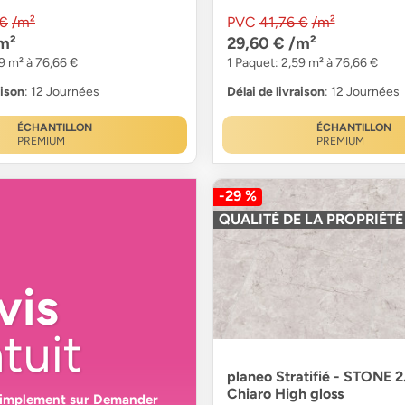
 €
/m²
PVC
41,76 €
/m²
m²
29,60 €
/m²
9 m² à 76,66 €
1 Paquet: 2,59 m² à 76,66 €
aison
: 12 Journées
Délai de livraison
: 12 Journées
ÉCHANTILLON
ÉCHANTILLON
PREMIUM
PREMIUM
-29 %
QUALITÉ DE LA PROPRIÉTÉ
vis
tuit
planeo Stratifié - STONE 2
Chiaro High gloss
simplement sur
Demander