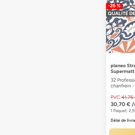
-26 %
QUALITÉ DE
planeo Str
Supermatt
32 Professi
chanfrein -
PVC
41,76
30,70 €
/
1 Paquet: 2,5
Délai de livr