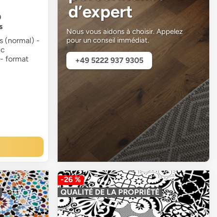
d’expert
0
s
Nous vous aidons à choisir. Appelez
pour un conseil immédiat.
s (normal) -
ic
- format
+49 5222 937 9305
-26 %
QUALITÉ DE LA PROPRIÉTÉ