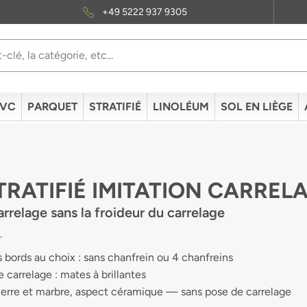
+49 5222 937 9305
PVC
PARQUET
STRATIFIÉ
LINOLÉUM
SOL EN LIÈGE
TRATIFIÉ IMITATION CARREL
arrelage sans la froideur du carrelage
 bords au choix : sans chanfrein ou 4 chanfreins
e carrelage : mates à brillantes
ierre et marbre, aspect céramique — sans pose de carrelage