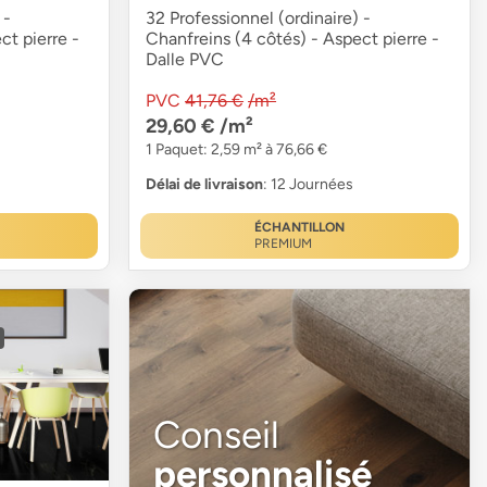
 -
32 Professionnel (ordinaire) -
ct pierre -
Chanfreins (4 côtés) - Aspect pierre -
Dalle PVC
PVC
41,76 €
/m²
29,60 €
/m²
1 Paquet: 2,59 m² à 76,66 €
Délai de livraison
: 12 Journées
ÉCHANTILLON
PREMIUM
Conseil
personnalisé