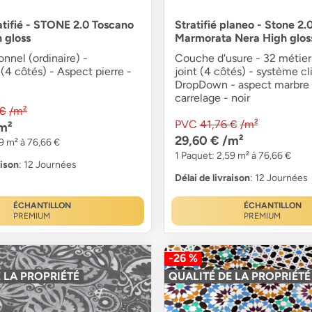
atifié - STONE 2.0 Toscano
Stratifié planeo - Stone 2.
 gloss
Marmorata Nera High glos
onnel (ordinaire) -
Couche d'usure - 32 métier
(4 côtés) - Aspect pierre -
joint (4 côtés) - système cl
DropDown - aspect marbre 
carrelage - noir
 €
/m²
PVC
41,76 €
/m²
m²
29,60 €
/m²
9 m² à 76,66 €
1 Paquet: 2,59 m² à 76,66 €
aison
: 12 Journées
Délai de livraison
: 12 Journées
ÉCHANTILLON
ÉCHANTILLON
PREMIUM
PREMIUM
-26 %
 LA PROPRIÉTÉ
QUALITÉ DE LA PROPRIÉTÉ