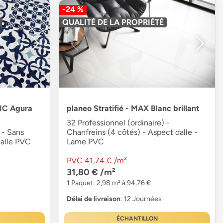
-24 %
QUALITÉ DE LA PROPRIÉTÉ
AIC Agura
planeo Stratifié - MAX Blanc brillant
32 Professionnel (ordinaire) -
 - Sans
Chanfreins (4 côtés) - Aspect dalle -
Dalle PVC
Lame PVC
PVC
41,74 €
/m²
31,80 €
/m²
1 Paquet: 2,98 m² à 94,76 €
Délai de livraison
: 12 Journées
ÉCHANTILLON