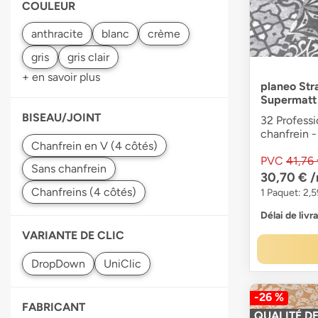
COULEUR
+ en savoir plus
planeo Str
Supermatt
BISEAU/JOINT
32 Professi
chanfrein -
PVC
41,76
30,70 €
/
1 Paquet: 2,5
Délai de livr
VARIANTE DE CLIC
-26 %
FABRICANT
QUALITÉ DE