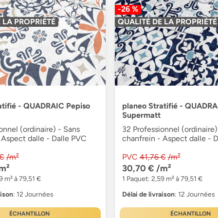
-26 %
 LA PROPRIÉTÉ
QUALITÉ DE LA PROPRIÉTÉ
atifié - QUADRAIC Pepiso
planeo Stratifié - QUADR
Supermatt
onnel (ordinaire) - Sans
32 Professionnel (ordinaire)
 Aspect dalle - Dalle PVC
chanfrein - Aspect dalle - 
 €
/m²
PVC
41,76 €
/m²
m²
30,70 €
/m²
9 m² à 79,51 €
1 Paquet: 2,59 m² à 79,51 €
aison
: 12 Journées
Délai de livraison
: 12 Journées
ÉCHANTILLON
ÉCHANTILLON