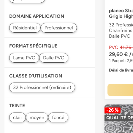
planeo Str
Grigio High
DOMAINE APPLICATION
32 Professi
Chanfreins 
Dalle PVC
FORMAT SPÉCIFIQUE
PVC
41,76
29,60 €
/
1 Paquet: 2,5
Délai de livr
CLASSE D'UTILISATION
TEINTE
-26 %
QUALITÉ DE