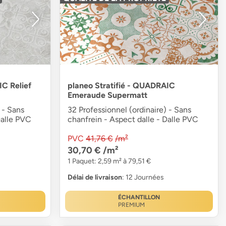
IC Relief
planeo Stratifié - QUADRAIC
Emeraude Supermatt
 - Sans
32 Professionnel (ordinaire) - Sans
Dalle PVC
chanfrein - Aspect dalle - Dalle PVC
PVC
41,76 €
/m²
30,70 €
/m²
1 Paquet: 2,59 m² à 79,51 €
Délai de livraison
: 12 Journées
ÉCHANTILLON
PREMIUM