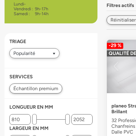
Lundi-
Filtres actifs
devices
Vendredi :
9h-17h
users
Samedi :
9h-14h
can
Réinitialiser
use
touch
and
TRIAGE
swipe
-29 %
gestures.
QUALITÉ DE
SERVICES
planeo Str
LONGUEUR EN MM
Brillant
32 Professi
Chanfreins 
LARGEUR EN MM
Dalle PVC