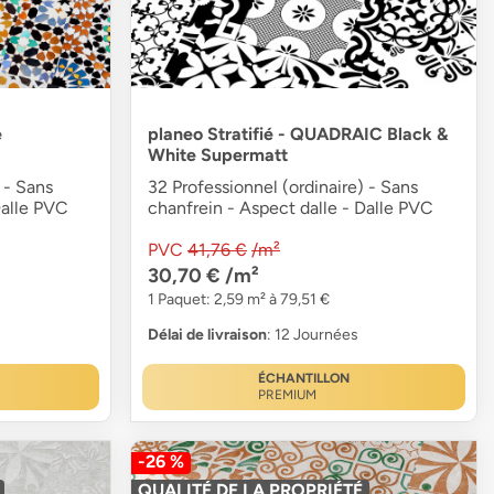
e
planeo Stratifié - QUADRAIC Black &
White Supermatt
 - Sans
32 Professionnel (ordinaire) - Sans
Dalle PVC
chanfrein - Aspect dalle - Dalle PVC
PVC
41,76 €
/m²
30,70 €
/m²
1 Paquet: 2,59 m² à 79,51 €
Délai de livraison
: 12 Journées
ÉCHANTILLON
PREMIUM
-26 %
QUALITÉ DE LA PROPRIÉTÉ