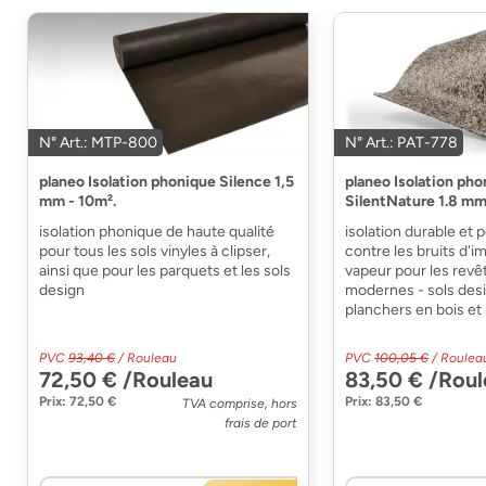
N° Art.: MTP-800
N° Art.: PAT-778
planeo Isolation phonique Silence 1,5
planeo Isolation ph
mm - 10m².
SilentNature 1.8 mm
isolation phonique de haute qualité
isolation durable et
pour tous les sols vinyles à clipser,
contre les bruits d'i
ainsi que pour les parquets et les sols
vapeur pour les revê
design
modernes - sols desi
planchers en bois et 
PVC
93,40 €
/ Rouleau
PVC
100,05 €
/ Roulea
72,50 € /Rouleau
83,50 € /Roul
Prix: 72,50 €
Prix: 83,50 €
TVA comprise, hors
frais de port