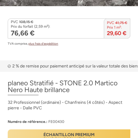
PVC
108,15 €
PVC
41,75 €
Prix du forfait (2,59 m²):
Prix 1 m²:
76,66 €
29,60 €
TVA comprise,
plus frais d’expédition
2 % de remise pour paiement anticipé sur la valeur totale des bien
planeo Stratifié - STONE 2.0 Martico
Nero Haute brillance
32 Professionnel (ordinaire) - Chanfreins (4 côtés) - Aspect
pierre - Dalle PVC
Numéro de référence.:
FE00430
ÉCHANTILLON PREMIUM