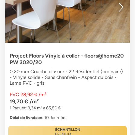
Project Floors Vinyle à coller - floors@home20
PW 3020/20
0,20 mm Couche d'usure - 22 Résidentiel (ordinaire)
- Vinyle solide - Sans chanfrein - Aspect du bois -
Lame PVC - gris
PVC
28,92 €
/m²
19,70 €
/m²
1 Paquet: 3,34 m² à 65,80 €
Délai de livraison
: 10 Journées
ÉCHANTILLON
PREMIUM