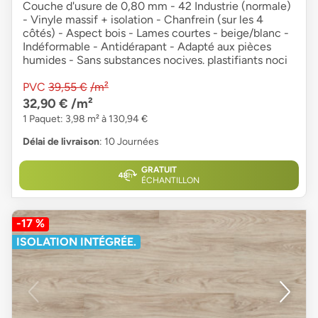
Couche d'usure de 0,80 mm - 42 Industrie (normale)
- Vinyle massif + isolation - Chanfrein (sur les 4
côtés) - Aspect bois - Lames courtes - beige/blanc -
Indéformable - Antidérapant - Adapté aux pièces
humides - Sans substances nocives. plastifiants noci
PVC
39,55 €
/m²
32,90 €
/m²
1 Paquet: 3,98 m² à 130,94 €
Délai de livraison
: 10 Journées
GRATUIT
ÉCHANTILLON
-17 %
ISOLATION INTÉGRÉE.