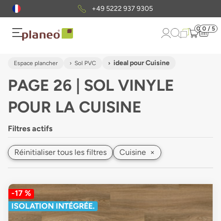
Envoi gratuit
d'échantillons
0
0 / 5
ideal pour Cuisine
Espace plancher
Sol PVC
PAGE 26 | SOL VINYLE
POUR LA CUISINE
Filtres actifs
Réinitialiser tous les filtres
Cuisine
×
-17 %
ISOLATION INTÉGRÉE.