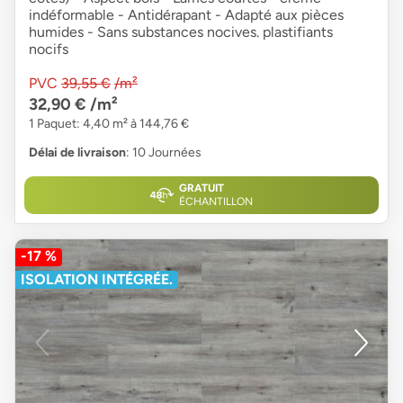
indéformable - Antidérapant - Adapté aux pièces
humides - Sans substances nocives. plastifiants
nocifs
PVC
39,55 €
/m²
32,90 €
/m²
1 Paquet: 4,40 m² à 144,76 €
Délai de livraison
: 10 Journées
GRATUIT
ÉCHANTILLON
-17 %
ISOLATION INTÉGRÉE.