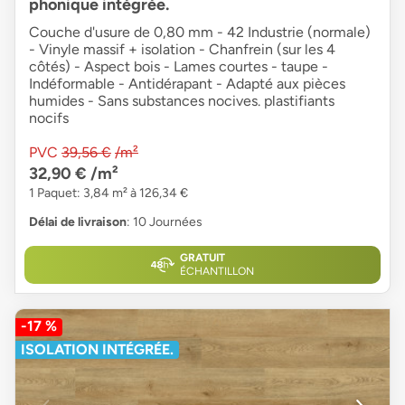
phonique intégrée.
Couche d'usure de 0,80 mm - 42 Industrie (normale)
- Vinyle massif + isolation - Chanfrein (sur les 4
côtés) - Aspect bois - Lames courtes - taupe -
Indéformable - Antidérapant - Adapté aux pièces
humides - Sans substances nocives. plastifiants
nocifs
PVC
39,56 €
/m²
32,90 €
/m²
1 Paquet: 3,84 m² à 126,34 €
Délai de livraison
: 10 Journées
GRATUIT
ÉCHANTILLON
-17 %
ISOLATION INTÉGRÉE.