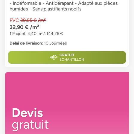
- Indéformable - Antidérapant - Adapté aux pièces
humides - Sans plastifiants nocifs
PVC
39,55 €
/m²
32,90 €
/m²
1 Paquet: 4,40 m² à 144,76 €
Délai de livraison
: 10 Journées
GRATUIT
ÉCHANTILLON
Devis
gratuit