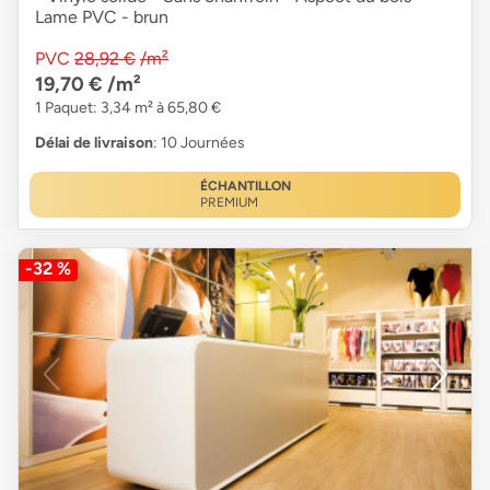
Lame PVC - brun
PVC
28,92 €
/m²
19,70 €
/m²
1 Paquet: 3,34 m² à 65,80 €
Délai de livraison
: 10 Journées
ÉCHANTILLON
PREMIUM
-32 %