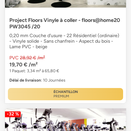
Project Floors Vinyle à coller - floors@home20
PW3045 /20
0,20 mm Couche d'usure - 22 Résidentiel (ordinaire)
- Vinyle solide - Sans chanfrein - Aspect du bois -
Lame PVC - beige
PVC
28,92 €
/m²
19,70 €
/m²
1 Paquet: 3,34 m² à 65,80 €
Délai de livraison
: 10 Journées
ÉCHANTILLON
PREMIUM
-32 %