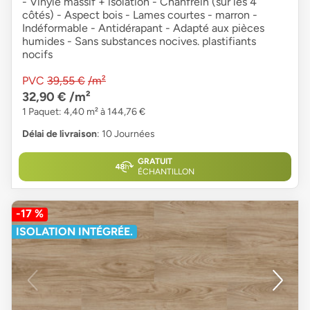
- Vinyle massif + isolation - Chanfrein (sur les 4
côtés) - Aspect bois - Lames courtes - marron -
Indéformable - Antidérapant - Adapté aux pièces
humides - Sans substances nocives. plastifiants
nocifs
PVC
39,55 €
/m²
32,90 €
/m²
1 Paquet: 4,40 m² à 144,76 €
Délai de livraison
: 10 Journées
GRATUIT
ÉCHANTILLON
-17 %
ISOLATION INTÉGRÉE.