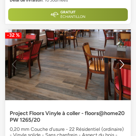
Délai de livraison
: 10 Journées
GRATUIT
ÉCHANTILLON
-32 %
Project Floors Vinyle à coller - floors@home20
PW 1265/20
0,20 mm Couche d'usure - 22 Résidentiel (ordinaire)
- Vinyle solide - Sans chanfrein - Aspect du bois -