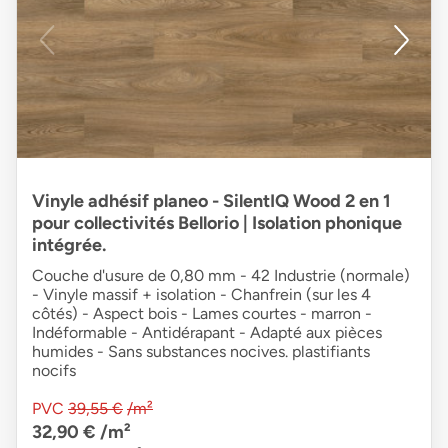
Vinyle adhésif planeo - SilentIQ Wood 2 en 1
pour collectivités Bellorio | Isolation phonique
intégrée.
Couche d'usure de 0,80 mm - 42 Industrie (normale)
- Vinyle massif + isolation - Chanfrein (sur les 4
côtés) - Aspect bois - Lames courtes - marron -
Indéformable - Antidérapant - Adapté aux pièces
humides - Sans substances nocives. plastifiants
nocifs
PVC
39,55 €
/m²
32,90 €
/m²