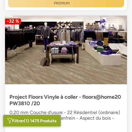
PREMIUM
-32 %
Project Floors Vinyle à coller - floors@home20
PW3810 /20
0,20 mm Couche d'usure - 22 Résidentiel (ordinaire)
- Vinyle solide - Sans chanfrein - Aspect du bois -
Filtrer
(1) 1475 Produits
Lame PVC - brun