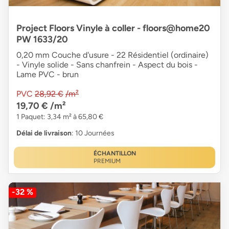
Project Floors Vinyle à coller - floors@home20
PW 1633/20
0,20 mm Couche d'usure - 22 Résidentiel (ordinaire)
- Vinyle solide - Sans chanfrein - Aspect du bois -
Lame PVC - brun
PVC
28,92 €
/m²
19,70 €
/m²
1 Paquet: 3,34 m² à 65,80 €
Délai de livraison
: 10 Journées
ÉCHANTILLON
PREMIUM
-32 %