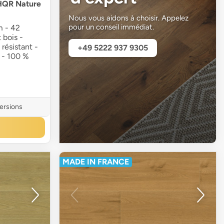
HQR Nature
Nous vous aidons à choisir. Appelez
pour un conseil immédiat.
m - 42
 bois -
résistant -
+49 5222 937 9305
 - 100 %
versions
MADE IN FRANCE