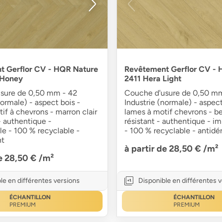
t Gerflor CV - HQR Nature
Revêtement Gerflor CV - 
 Honey
2411 Hera Light
sure de 0,50 mm - 42
Couche d'usure de 0,50 m
normale) - aspect bois -
Industrie (normale) - aspect
if à chevrons - marron clair
lames à motif chevrons - be
 - authentique -
résistant - authentique - 
e - 100 % recyclable -
- 100 % recyclable - antidé
nt
à partir de 28,50 €
/m²
de 28,50 €
/m²
le en différentes versions
Disponible en différentes 
ÉCHANTILLON
ÉCHANTILLON
PREMIUM
PREMIUM