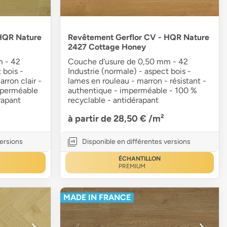
HQR Nature
Revêtement Gerflor CV - HQR Nature
2427 Cottage Honey
m - 42
Couche d'usure de 0,50 mm - 42
 bois -
Industrie (normale) - aspect bois -
rron clair -
lames en rouleau - marron - résistant -
imperméable
authentique - imperméable - 100 %
rapant
recyclable - antidérapant
à partir de 28,50 €
/m²
versions
Disponible en différentes versions
ÉCHANTILLON
PREMIUM
MADE IN FRANCE