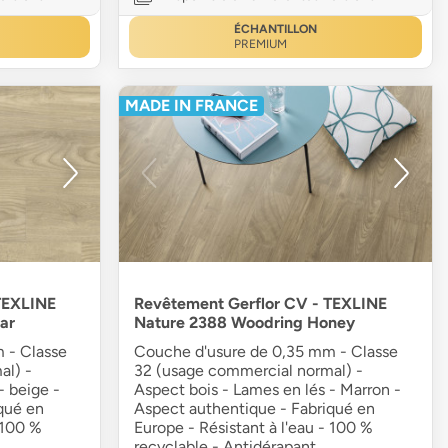
ÉCHANTILLON
PREMIUM
MADE IN FRANCE
TEXLINE
Revêtement Gerflor CV - TEXLINE
ar
Nature 2388 Woodring Honey
 - Classe
Couche d'usure de 0,35 mm - Classe
al) -
32 (usage commercial normal) -
- beige -
Aspect bois - Lames en lés - Marron -
qué en
Aspect authentique - Fabriqué en
 100 %
Europe - Résistant à l'eau - 100 %
recyclable - Antidérapant