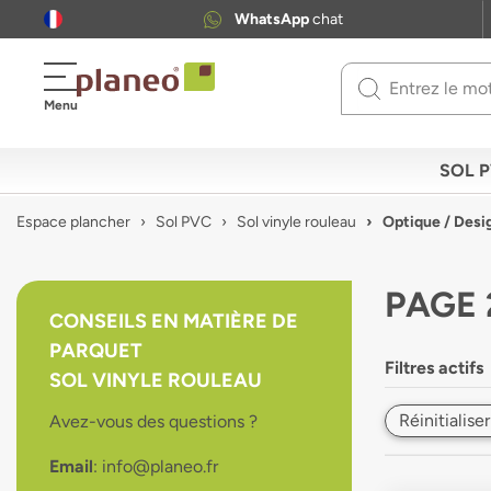
WhatsApp
chat
Use
Menu
up
and
down
SOL 
arrows
to
Espace plancher
Sol PVC
Sol vinyle rouleau
Optique / Desi
select
available
result.
PAGE 
Press
CONSEILS EN MATIÈRE DE
enter
PARQUET
to
Filtres actifs
go
SOL VINYLE ROULEAU
to
Réinitialiser
Avez-vous des questions ?
selected
search
Email
: info@planeo.fr
result.
Touch