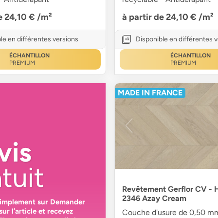
de 24,10 €
/m²
à partir de 24,10 €
/m²
le en différentes versions
Disponible en différentes 
ÉCHANTILLON
ÉCHANTILLON
PREMIUM
PREMIUM
MADE IN FRANCE
vis
tuit
Revêtement Gerflor CV - 
2346 Azay Cream
simplement sur
Demander
sur l’article et recevez
Couche d'usure de 0,50 m