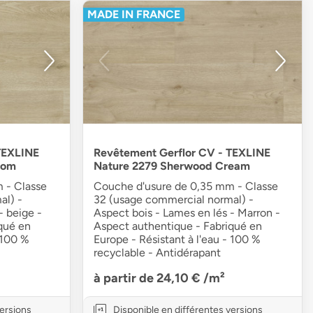
MADE IN FRANCE
TEXLINE
Revêtement Gerflor CV - TEXLINE
oom
Nature 2279 Sherwood Cream
 - Classe
Couche d'usure de 0,35 mm - Classe
al) -
32 (usage commercial normal) -
- beige -
Aspect bois - Lames en lés - Marron -
qué en
Aspect authentique - Fabriqué en
 100 %
Europe - Résistant à l'eau - 100 %
recyclable - Antidérapant
à partir de 24,10 €
/m²
versions
Disponible en différentes versions