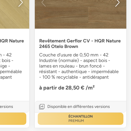
HQR Nature
Revêtement Gerflor CV - HQR Nature
2465 Otelo Brown
m - 42
Couche d'usure de 0,50 mm - 42
 bois -
Industrie (normale) - aspect bois -
ige -
lames en rouleau - brun foncé -
imperméable
résistant - authentique - imperméable
rapant
- 100 % recyclable - antidérapant
à partir de 28,50 €
/m²
versions
Disponible en différentes versions
ÉCHANTILLON
PREMIUM