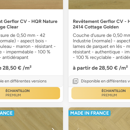
t Gerflor CV - HQR Nature
Revêtement Gerflor CV - 
ge Clear
2414 Cottage Golden
sure de 0,50 mm - 42
Couche d'usure de 0,50 m
normale) - aspect bois -
Industrie (normale) - aspect
uleau - marron - résistant -
lames de parquet en lés - ma
e - imperméable - 100 %
résistant - authentique - 
- antidérapant
- 100 % recyclable - antidé
de 28,50 €
/m²
à partir de 28,50 €
/m²
le en différentes versions
Disponible en différentes 
ÉCHANTILLON
ÉCHANTILLON
PREMIUM
PREMIUM
RANCE
MADE IN FRANCE