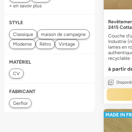
+ en savoir plus
Revêtemen
STYLE
2415 Cotta
Couche d'u
Industrie (
lames en ro
authentiqu
recyclable 
MATÉRIEL
à partir 
Disponib
FABRICANT
MADE IN F