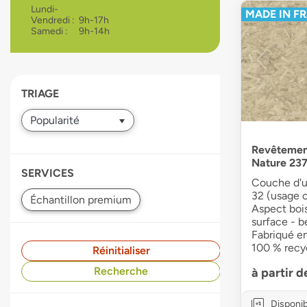
Lundi-
MADE IN F
devices
Vendredi :
9h-17h
users
Samedi :
9h-14h
can
use
touch
and
TRIAGE
swipe
gestures.
Revêtemen
Nature 237
SERVICES
Couche d'u
32 (usage 
Aspect bois
surface - b
Fabriqué e
100 % recy
Réinitialiser
Recherche
à partir 
Disponib