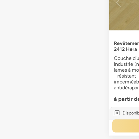
Revêtemen
2412 Hera
Couche d'u
Industrie (
lames à mot
- résistant
imperméabl
antidérapa
à partir 
Disponib