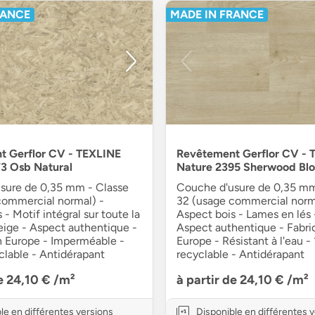
RANCE
MADE IN FRANCE
t Gerflor CV - TEXLINE
Revêtement Gerflor CV - 
3 Osb Natural
Nature 2395 Sherwood Bl
sure de 0,35 mm - Classe
Couche d'usure de 0,35 mm
commercial normal) -
32 (usage commercial norm
 - Motif intégral sur toute la
Aspect bois - Lames en lés 
eige - Aspect authentique -
Aspect authentique - Fabri
n Europe - Imperméable -
Europe - Résistant à l'eau -
clable - Antidérapant
recyclable - Antidérapant
de 24,10 €
/m²
à partir de 24,10 €
/m²
le en différentes versions
Disponible en différentes 