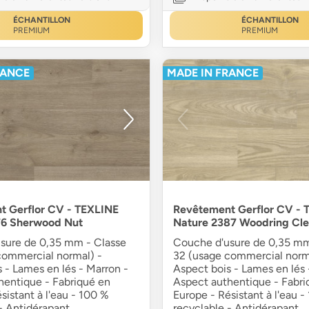
ÉCHANTILLON
ÉCHANTILLON
PREMIUM
PREMIUM
RANCE
MADE IN FRANCE
t Gerflor CV - TEXLINE
Revêtement Gerflor CV - 
76 Sherwood Nut
Nature 2387 Woodring Cle
sure de 0,35 mm - Classe
Couche d'usure de 0,35 mm
commercial normal) -
32 (usage commercial norm
 - Lames en lés - Marron -
Aspect bois - Lames en lés 
hentique - Fabriqué en
Aspect authentique - Fabri
sistant à l'eau - 100 %
Europe - Résistant à l'eau -
- Antidérapant
recyclable - Antidérapant