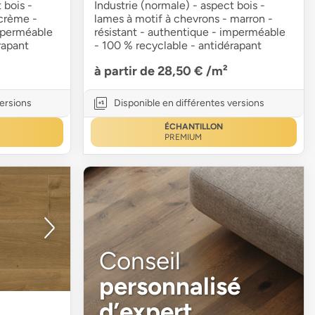
 bois -
Industrie (normale) - aspect bois -
 crème -
lames à motif à chevrons - marron -
imperméable
résistant - authentique - imperméable
rapant
- 100 % recyclable - antidérapant
à partir de 28,50 €
/m²
versions
Disponible en différentes versions
ÉCHANTILLON
PREMIUM
Conseil
personnalisé
d’expert