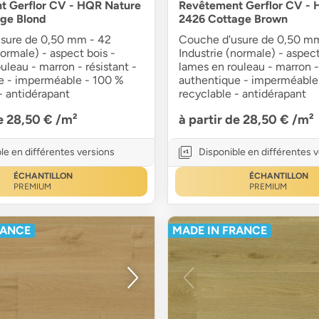
t Gerflor CV - HQR Nature
Revêtement Gerflor CV - 
age Blond
2426 Cottage Brown
sure de 0,50 mm - 42
Couche d'usure de 0,50 m
normale) - aspect bois -
Industrie (normale) - aspect
uleau - marron - résistant -
lames en rouleau - marron - 
e - imperméable - 100 %
authentique - imperméable
- antidérapant
recyclable - antidérapant
de 28,50 €
/m²
à partir de 28,50 €
/m²
le en différentes versions
Disponible en différentes 
ÉCHANTILLON
ÉCHANTILLON
PREMIUM
PREMIUM
RANCE
MADE IN FRANCE