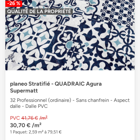
-26 %
QUALITÉ DE LA PROPRIÉTÉ
planeo Stratifié - QUADRAIC Agura
Supermatt
32 Professionnel (ordinaire) - Sans chanfrein - Aspect
dalle - Dalle PVC
PVC
41,76 €
/m²
30,70 €
/m²
1 Paquet: 2,59 m² à 79,51 €