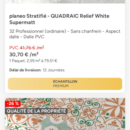
planeo Stratifié - QUADRAIC Relief White
Supermatt
32 Professionnel (ordinaire) - Sans chanfrein - Aspect
dalle - Dalle PVC
PVC
41,76 €
/m²
30,70 €
/m²
1 Paquet: 2,59 m² à 79,51 €
Délai de livraison
: 12 Journées
ÉCHANTILLON
PREMIUM
-26 %
QUALITÉ DE LA PROPRIÉTÉ