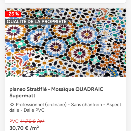
-26 %
QUALITÉ DE LA PROPRIÉTÉ
planeo Stratifié - Mosaïque QUADRAIC
Supermatt
32 Professionnel (ordinaire) - Sans chanfrein - Aspect
dalle - Dalle PVC
PVC
41,76 €
/m²
30,70 €
/m²