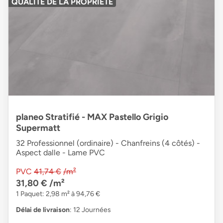
QUALITÉ DE LA PROPRIÉTÉ
planeo Stratifié - MAX Pastello Grigio
Supermatt
32 Professionnel (ordinaire) - Chanfreins (4 côtés) -
Aspect dalle - Lame PVC
PVC
41,74 €
/m²
31,80 €
/m²
1 Paquet: 2,98 m² à 94,76 €
Délai de livraison
: 12 Journées