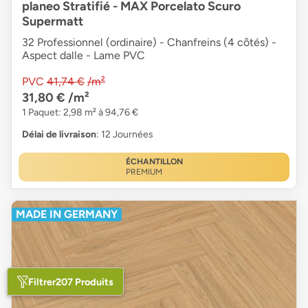
planeo Stratifié - MAX Porcelato Scuro
Supermatt
32 Professionnel (ordinaire) - Chanfreins (4 côtés) -
Aspect dalle - Lame PVC
PVC
41,74 €
/m²
31,80 €
/m²
1 Paquet: 2,98 m² à 94,76 €
Délai de livraison
: 12 Journées
ÉCHANTILLON
PREMIUM
MADE IN GERMANY
Filtrer
207 Produits