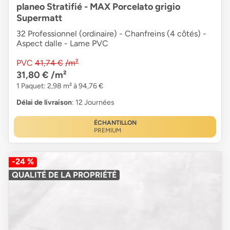
planeo Stratifié - MAX Porcelato grigio
Supermatt
32 Professionnel (ordinaire) - Chanfreins (4 côtés) -
Aspect dalle - Lame PVC
PVC
41,74 €
/m²
31,80 €
/m²
1 Paquet: 2,98 m² à 94,76 €
Délai de livraison
: 12 Journées
ÉCHANTILLON
PREMIUM
-24 %
QUALITÉ DE LA PROPRIÉTÉ