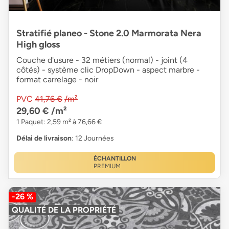
Stratifié planeo - Stone 2.0 Marmorata Nera
High gloss
Couche d'usure - 32 métiers (normal) - joint (4
côtés) - système clic DropDown - aspect marbre -
format carrelage - noir
PVC
41,76 €
/m²
29,60 €
/m²
1 Paquet: 2,59 m² à 76,66 €
Délai de livraison
: 12 Journées
ÉCHANTILLON
PREMIUM
-26 %
QUALITÉ DE LA PROPRIÉTÉ