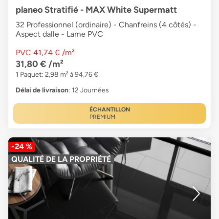
planeo Stratifié - MAX White Supermatt
32 Professionnel (ordinaire) - Chanfreins (4 côtés) -
Aspect dalle - Lame PVC
PVC
41,74 €
/m²
31,80 €
/m²
1 Paquet: 2,98 m² à 94,76 €
Délai de livraison
: 12 Journées
ÉCHANTILLON
PREMIUM
-24 %
QUALITÉ DE LA PROPRIÉTÉ