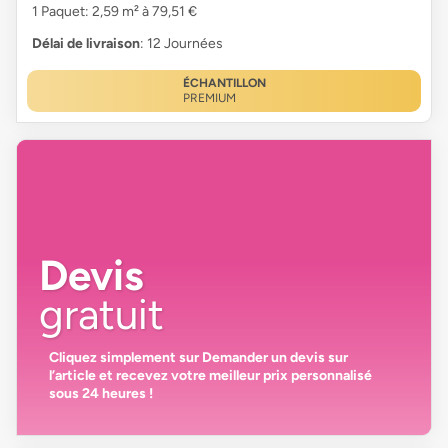
1 Paquet: 2,59 m² à 79,51 €
Délai de livraison
: 12 Journées
ÉCHANTILLON
PREMIUM
Devis
gratuit
Cliquez simplement sur
Demander un devis
sur
l’article et recevez votre
meilleur prix personnalisé
sous 24 heures
!