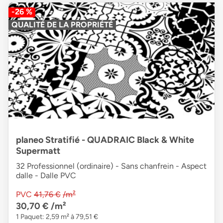
-26 %
QUALITÉ DE LA PROPRIÉTÉ
planeo Stratifié - QUADRAIC Black & White
Supermatt
32 Professionnel (ordinaire) - Sans chanfrein - Aspect
dalle - Dalle PVC
PVC
41,76 €
/m²
30,70 €
/m²
1 Paquet: 2,59 m² à 79,51 €