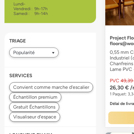
Lundi-
devices
Vendredi :
9h-17h
users
Samedi :
9h-14h
can
use
touch
and
Project Flo
TRIAGE
floors@wo
swipe
gestures.
0,55 mm Co
Industriel (
Chanfreins 
Lame PVC 
SERVICES
PVC
49,39
26,30 €
/
1 Paquet: 3,
Délai de livr