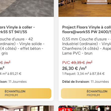
ors Vinyle à coller -
Project Floors Vinyle à coll
rk55 ST 941/55
floors@work55 PW 2400/
uche d'usure - 42
0,55 mm Couche d'usure -
ordinaire) - Vinyle solide -
Industriel (ordinaire) - Vinyl
(4 côtés) - effet béton -
Chanfreins (4 côtés) - Aspe
 gris
Lame PVC - brun
 €
/m²
PVC
49,39 €
/m²
m²
26,30 €
/m²
4 m² à 85,21 €
1 Paquet: 3,34 m² à 87,84 €
aison
: 11 Journées
Délai de livraison
: 11 Journées
ÉCHANTILLON
ÉCHANTILLON
PREMIUM
PREMIUM
-47 %