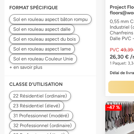
Project Flo
FORMAT SPÉCIFIQUE
floors@wo
0,55 mm Co
Industriel (
Chanfreins 
Dalle PVC -
PVC
49,39
26,30 €
/
1 Paquet: 3,
+ en savoir plus
Délai de livr
CLASSE D'UTILISATION
-47 %