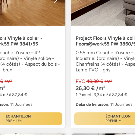
ors Vinyle à coller -
Project Floors Vinyle à coll
rk55 PW 3841/55
floors@work55 PW 3860/
uche d'usure - 42
0,55 mm Couche d'usure -
ordinaire) - Vinyle solide -
Industriel (ordinaire) - Vinyl
(4 côtés) - Aspect du bois -
Chanfreins (4 côtés) - Aspe
- brun
Lame PVC - gris
 €
/m²
PVC
49,39 €
/m²
m²
26,30 €
/m²
34 m² à 87,84 €
1 Paquet: 3,34 m² à 87,84 €
aison
: 11 Journées
Délai de livraison
: 11 Journées
ÉCHANTILLON
ÉCHANTILLON
PREMIUM
PREMIUM