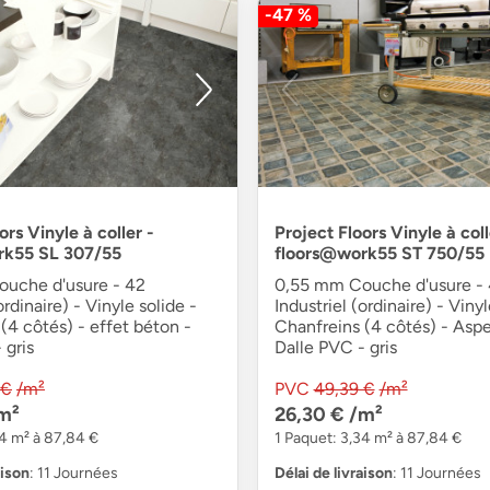
-47 %
ors Vinyle à coller -
Project Floors Vinyle à coll
rk55 SL 307/55
floors@work55 ST 750/55
uche d'usure - 42
0,55 mm Couche d'usure -
ordinaire) - Vinyle solide -
Industriel (ordinaire) - Vinyl
(4 côtés) - effet béton -
Chanfreins (4 côtés) - Aspe
 gris
Dalle PVC - gris
 €
/m²
PVC
49,39 €
/m²
m²
26,30 €
/m²
34 m² à 87,84 €
1 Paquet: 3,34 m² à 87,84 €
aison
: 11 Journées
Délai de livraison
: 11 Journées