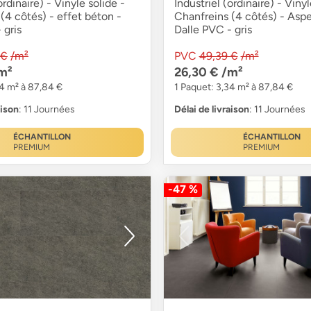
ordinaire) - Vinyle solide -
Industriel (ordinaire) - Vinyl
(4 côtés) - effet béton -
Chanfreins (4 côtés) - Aspe
 gris
Dalle PVC - gris
 €
/m²
PVC
49,39 €
/m²
m²
26,30 €
/m²
34 m² à 87,84 €
1 Paquet: 3,34 m² à 87,84 €
aison
: 11 Journées
Délai de livraison
: 11 Journées
ÉCHANTILLON
ÉCHANTILLON
PREMIUM
PREMIUM
-47 %