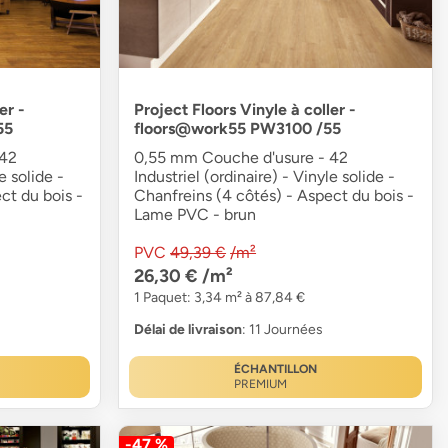
er -
Project Floors Vinyle à coller -
55
floors@work55 PW3100 /55
 42
0,55 mm Couche d'usure - 42
e solide -
Industriel (ordinaire) - Vinyle solide -
ct du bois -
Chanfreins (4 côtés) - Aspect du bois -
Lame PVC - brun
PVC
49,39 €
/m²
26,30 €
/m²
1 Paquet: 3,34 m² à 87,84 €
Délai de livraison
: 11 Journées
ÉCHANTILLON
PREMIUM
-47 %