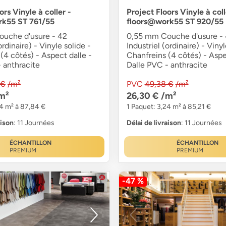
ors Vinyle à coller -
Project Floors Vinyle à coll
rk55 ST 761/55
floors@work55 ST 920/55
uche d'usure - 42
0,55 mm Couche d'usure -
ordinaire) - Vinyle solide -
Industriel (ordinaire) - Vinyl
(4 côtés) - Aspect dalle -
Chanfreins (4 côtés) - Aspe
 anthracite
Dalle PVC - anthracite
 €
/m²
PVC
49,38 €
/m²
m²
26,30 €
/m²
34 m² à 87,84 €
1 Paquet: 3,24 m² à 85,21 €
aison
: 11 Journées
Délai de livraison
: 11 Journées
ÉCHANTILLON
ÉCHANTILLON
PREMIUM
PREMIUM
-47 %