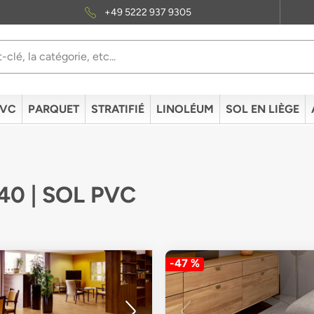
+49 5222 937 9305
PVC
PARQUET
STRATIFIÉ
LINOLÉUM
SOL EN LIÈGE
40 | SOL PVC
-47 %