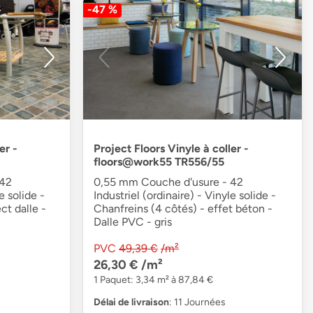
-47 %
er -
Project Floors Vinyle à coller -
floors@work55 TR556/55
 42
0,55 mm Couche d'usure - 42
e solide -
Industriel (ordinaire) - Vinyle solide -
ct dalle -
Chanfreins (4 côtés) - effet béton -
Dalle PVC - gris
PVC
49,39 €
/m²
26,30 €
/m²
1 Paquet: 3,34 m² à 87,84 €
Délai de livraison
: 11 Journées