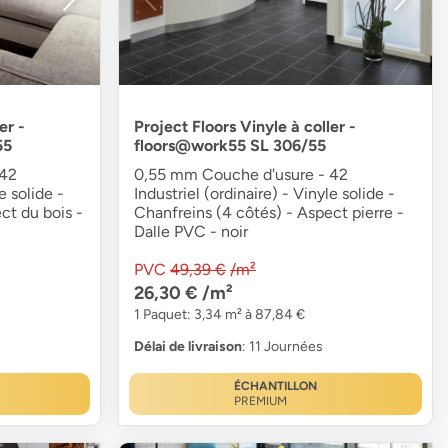
er -
Project Floors Vinyle à coller -
55
floors@work55 SL 306/55
 42
0,55 mm Couche d'usure - 42
e solide -
Industriel (ordinaire) - Vinyle solide -
ct du bois -
Chanfreins (4 côtés) - Aspect pierre -
Dalle PVC - noir
PVC
49,39 €
/m²
26,30 €
/m²
1 Paquet: 3,34 m² à 87,84 €
Délai de livraison
: 11 Journées
ÉCHANTILLON
PREMIUM