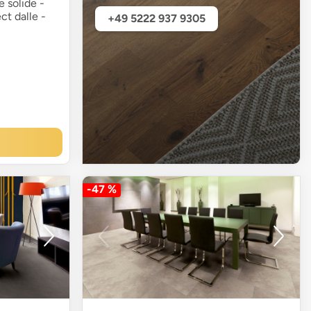
e solide -
ct dalle -
+49 5222 937 9305
-47 %