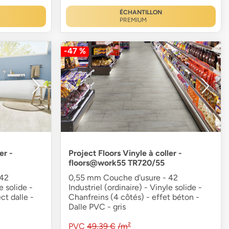
ÉCHANTILLON
PREMIUM
-47 %
er -
Project Floors Vinyle à coller -
floors@work55 TR720/55
 42
0,55 mm Couche d'usure - 42
e solide -
Industriel (ordinaire) - Vinyle solide -
ct dalle -
Chanfreins (4 côtés) - effet béton -
Dalle PVC - gris
PVC
49,39 €
/m²