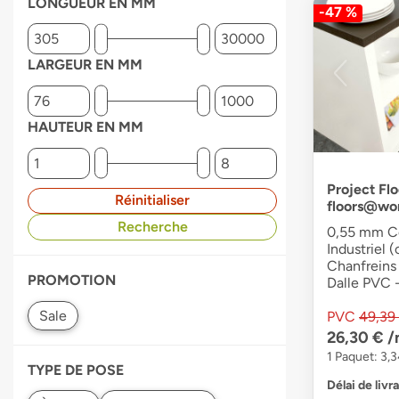
LONGUEUR EN MM
-47 %
LARGEUR EN MM
HAUTEUR EN MM
Project Flo
Réinitialiser
floors@wo
Recherche
0,55 mm Co
Industriel (
Chanfreins 
PROMOTION
Dalle PVC -
PVC
49,39
26,30 €
/
1 Paquet: 3,
TYPE DE POSE
Délai de livr