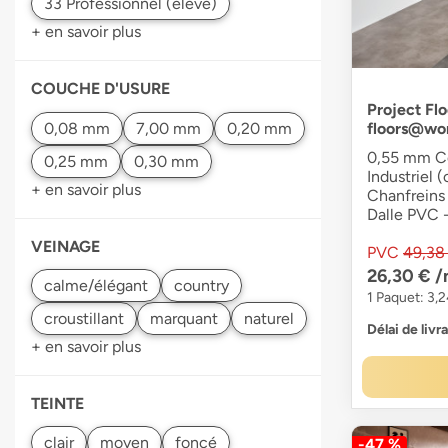
+ en savoir plus
COUCHE D'USURE
Project Flo
floors@wo
0,55 mm Co
Industriel (
+ en savoir plus
Chanfreins 
Dalle PVC -
VEINAGE
PVC
49,38
26,30 €
/
1 Paquet: 3,2
Délai de livr
+ en savoir plus
TEINTE
clair
foncé
-47 %