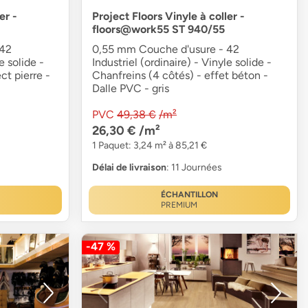
er -
Project Floors Vinyle à coller -
floors@work55 ST 940/55
 42
0,55 mm Couche d'usure - 42
e solide -
Industriel (ordinaire) - Vinyle solide -
ct pierre -
Chanfreins (4 côtés) - effet béton -
Dalle PVC - gris
PVC
49,38 €
/m²
26,30 €
/m²
1 Paquet: 3,24 m² à 85,21 €
Délai de livraison
: 11 Journées
ÉCHANTILLON
PREMIUM
-47 %