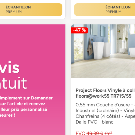
ÉCHANTILLON
ÉCHANTILLON
PREMIUM
PREMIUM
-47 %
vis
tuit
Project Floors Vinyle à coll
floors@work55 TR715/55
simplement sur
Demander
sur l’article et recevez
0,55 mm Couche d'usure -
lleur prix personnalisé
Industriel (ordinaire) - Vinyl
heures
!
Chanfreins (4 côtés) - Aspe
Dalle PVC - blanc
PVC
49,39 €
/m²