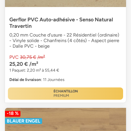
Gerflor PVC Auto-adhésive - Senso Natural
Travertin
0,20 mm Couche d'usure - 22 Résidentiel (ordinaire)
- Vinyle solide - Chanfreins (4 côtés) - Aspect pierre
- Dalle PVC - beige
PVC
30,75 €
/m²
25,20 €
/m²
1 Paquet: 2,20 m² à 55,44 €
Délai de livraison
: 11 Journées
ÉCHANTILLON
PREMIUM
-18 %
BLAUER ENGEL