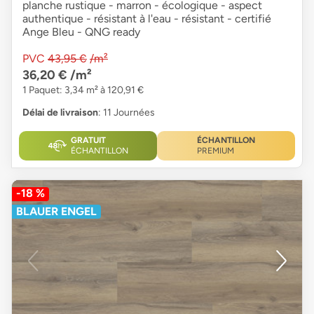
planche rustique - marron - écologique - aspect
authentique - résistant à l'eau - résistant - certifié
Ange Bleu - QNG ready
PVC
43,95 €
/m²
36,20 €
/m²
1 Paquet: 3,34 m² à 120,91 €
Délai de livraison
: 11 Journées
GRATUIT
ÉCHANTILLON
ÉCHANTILLON
PREMIUM
-18 %
BLAUER ENGEL