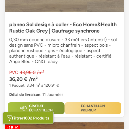
planeo Sol design à coller - Eco Home&Health
Rustic Oak Grey | Gaufrage synchrone
0,30 mm couche d'usure - 33 métiers (intensif) - sol
design sans PVC - micro chanfrein - aspect bois -
planche rustique - gris - écologique - aspect
authentique - résistant à l'eau - résistant - certifié
Ange Bleu - QNG ready
PVC
43,95 €
/m²
36,20 €
/m²
1 Paquet: 3,34 m² à 120,91 €
Délai de livraison
: 11 Journées
GRATUIT
ÉCHANTILLON
ÉCHANTILLON
PREMIUM
Filtrer
1602 Produits
-18 %