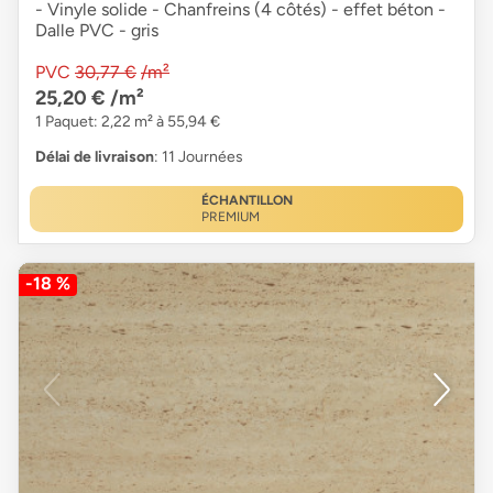
- Vinyle solide - Chanfreins (4 côtés) - effet béton -
Dalle PVC - gris
PVC
30,77 €
/m²
25,20 €
/m²
1 Paquet: 2,22 m² à 55,94 €
Délai de livraison
: 11 Journées
ÉCHANTILLON
PREMIUM
-18 %